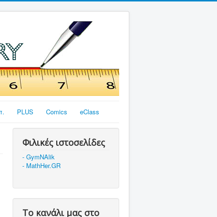
π.
PLUS
Comics
eClass
Φιλικές ιστοσελίδες
- GymNAlik
- MathHer.GR
Το κανάλι μας στο