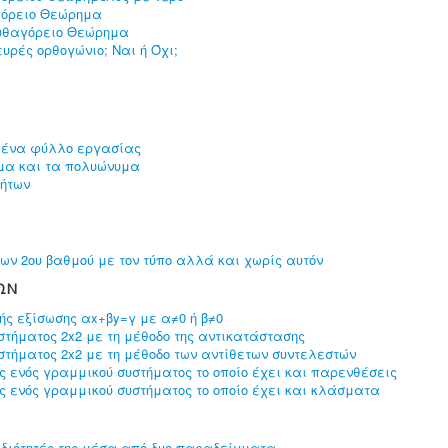
γόρειο Θεώρημα
Πυθαγόρειο Θεώρημα
υρές ορθογώνιο; Ναι ή Όχι;
ε ένα φύλλο εργασίας
υμα και τα πολυώνυμα
τήτων
ν 2ου βαθμού με τον τύπο αλλά και χωρίς αυτόν
ΩΝ
ς εξίσωσης αx+βy=γ με α≠0 ή β≠0
τήματος 2x2 με τη μέθοδο της αντικατάστασης
τήματος 2x2 με τη μέθοδο των αντίθετων συντελεστών
 ενός γραμμικού συστήματος το οποίο έχει και παρενθέσεις
 ενός γραμμικού συστήματος το οποίο έχει και κλάσματα
 ιδιότητές της μέσα από δυο παραδείγματα