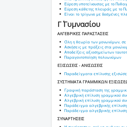
Εύρεση υποτείνουσας με το Πυθα
Εύρεση κάθετης πλευράς με το 
Είναι το τρίγωνο με δοσμένες πλε
Γ΄ Γυμνασίου
ΑΛΓΕΒΡΙΚΕΣ ΠΑΡΑΣΤΑΣΕΙΣ
Όλη η θεωρία των μονωνύμων, σ
Ασκήσεις με πράξεις στα μονών
Αποδείξεις αξιοσημείωτων ταυτο
Παραγοντοποίηση πολυωνύμων
ΕΞΙΣΩΣΕΙΣ - ΑΝΙΣΩΣΕΙΣ
Παραδείγματα επίλυσης εξισώσεω
ΣΥΣΤΗΜΑΤΑ ΓΡΑΜΜΙΚΩΝ ΕΞΙΣΩΣΕ
Γραφική παράσταση της γραμμική
Αλγεβρική επίλυση γραμμικού συσ
Αλγεβρική επίλυση γραμμικού συσ
Παράδειγμα αλγεβρικής επίλυσης
Παράδειγμα αλγεβρικής επίλυσης
ΣΥΝΑΡΤΗΣΕΙΣ
Η συνάρτηση y=αx² με α≠0 και οι