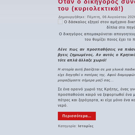
Όταν ο δικηγόρος συν
του (κυριολεκτικά!)
Δημιουργήθηκε: Πέμπτη, 06 Αυγούστου 202
Ο δικηγόρος απομακρύνεται απογοητευμ
του θυμίζει ποιος έχει το 
Λένε πως αν προσπαθήσεις να πιάσε
βγεις ζημιωμένος. Αν αυτός ο Κρητικό
Η ποντικοπαγίδα!
Ουμπέρτο Έκο (1932
– 2016)
τότε απλά άλλαξε χωριό!
Μια διδακτική ιστορία,
με πρωταγωνιστές τα
Διάσημος ιταλός
Η ιστορία αυτή βασίζεται σε μια γλυκιά παι
ζώα ενός
μυθιστοριογράφος,
αγροκτήματος! Ένα
δοκιμιογράφος,
είχε διηγηθεί ο πατέρας της. Αφού διαμορφώ
ποντικάκι κάποτε...
κριτικός λογοτεχνίας
μοιραζόμαστε σήμερα μαζί σας...
και σημειολόγος.
Έγινε...
Σε ένα ορεινό χωριό της Κρήτης, ένας γ
προσπαθούσε καιρό να ξεφορτωθεί ένα μ
πέτρες και ξερόχορτα, κι είχε μόνο ένα 
νερό.
Περισσότερα...
Κατηγορία:
Ιστορίες
Το Κοιμητήριο της
Google...