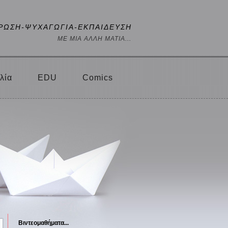
ΡΩΣΗ-ΨΥΧΑΓΩΓΙΑ-ΕΚΠΑΙΔΕΥΣΗ
ΜΕ ΜΙΑ ΑΛΛΗ ΜΑΤΙΑ...
λία
EDU
Comics
Βιντεομαθήματα...