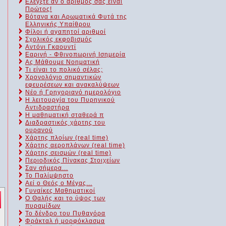
Ελέγξτε αν ο αριθμός σας είναι
Πρώτος!
Βότανα και Αρωματικά Φυτά της
Ελληνικής Υπαίθρου
Φίλοι ή αγαπητοί αριθμοί
Σχολικός εκφοβισμός
Αντόνι Γκαουντί
Εαρινή - Φθινοπωρινή Ισημερία
Ας Μάθουμε Νοηματική
Τι είναι το πολικό σέλας;
Χρονολόγιο σημαντικών
εφευρέσεων και ανακαλύψεων
Νέο ή Γρηγοριανό ημερολόγιο
Η λειτουργία του Πυρηνικού
Αντιδραστήρα
Η μαθηματική σταθερά π
Διαδραστικός χάρτης του
ουρανού
Χάρτης πλοίων (real time)
Χάρτης αεροπλάνων (real time)
Χάρτης σεισμών (real time)
Περιοδικός Πίνακας Στοιχείων
Σαν σήμερα...
Το Παλίμψηστο
Αεί ο Θεός ο Μέγας...
Γυναίκες Μαθηματικοί
Ο Θαλής και το ύψος των
πυραμίδων
Το δένδρο του Πυθαγόρα
Φράκταλ ή μορφόκλασμα