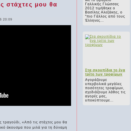
Με το Βραβείο
ις στάχτες μου θα
Γαλλικής Γλώσσας
2012 τιμήθηκε ο
Βασίλης Αλεξάκης, ο
"πιο Γάλλος από τους
6 20:09
Έλληνες...
Στα σκουπίδια το ένα
τρίτο των τροφίμων
Αγοράζουμε
υπερβολικά μεγάλες
ποσότητες τροφίμων,
σχεδιάζουμε λάθος τις
αγορές μας,
υποκύπτουμε...
ς τραγούδι, «Από τις στάχτες μου θα
ικό άκουσμα που μιλά για τη δύναμη