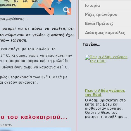
Ιστορία
Ρίζες τριωνύμου
 για μεγέθυνση...
Είναι Πρώτος;
μπορεί να σε κάνει να νιώθεις ότι
Διάσημες καμπύλες
 το σώμα σου σε γελάει, η φυσική έχει
γρή— εξήγηση.
Για γέλια...
 ένα απόγευμα του Ιουλίου. Το
o
32
C. Κι όμως, χωρίς να έχεις κάνει την
ν ατμόσφαιρα ασφυκτική, τη μπλούζα
o
α βιώνει έναν αληθινό καύσωνα 41
C.
o
ριβώς θερμοκρασία των 32
C αλλά με
αι σχεδόν ευχάριστη.
α για
Ο έξυπνος εργάτης
Πως ο Αδάμ γνώρισε
την Εύα!
Περασμένα χρόνια στη
, εκ των
Κρήτη, σε ένα μικρό
Ο Αδάμ βρισκόταν στο
 ο Σάκης ο
χωριό κοντά στο
κήπο της Εδέμ και
υλίζει
Αρκαλοχώρι, έχτιζαν
αισθανόταν μοναξιά.
γαν για
δυο ζευγάρια χτίστες...
Οπότε ο Θεός τον
α του καλοκαιριού...
τη βάρκα...
ρώτησε, τι πρόβλημα...
6 10:35