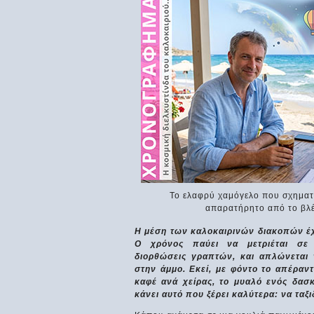
Οι πύργοι του ΑΝΟΪ
Τρίλιζα
Φτιάξτε ξανά τον ίδιο
Πέξτε τρίλιζ
πύργο, αλλά δίπλα...
Το ελαφρύ χαμόγελο που σχηματί
απαρατήρητο από το βλέ
Η μέση των καλοκαιρινών διακοπών έχε
Ο χρόνος παύει να μετριέται σε 
διορθώσεις γραπτών, και απλώνεται 
στην άμμο. Εκεί, με φόντο το απέραν
καφέ ανά χείρας, το μυαλό ενός δασ
κάνει αυτό που ξέρει καλύτερα: να ταξ