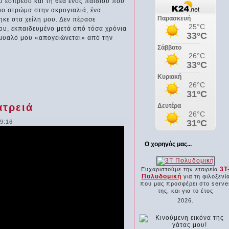
 εσπρέσο και τη θέα ενός παιδιού που
ο στρώμα στην ακρογιαλιά, ένα
κε στα χείλη μου. Δεν πέρασε
ου, εκπαιδευμένο μετά από τόσα χρόνια
ο μυαλό μου «απογειώνεται» από την
ατρειά
19:16
Ο χορηγός μας...
3Τ
Ευχαριστούμε την εταιρεία
Πολυδομική
για τη φιλοξενί
που μας προσφέρει στο serve
της, και για το έτος
2026.