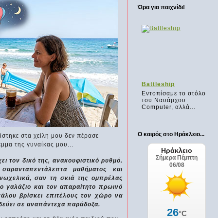
Ώρα για παιχνίδι!
Draw a Stickman
Battleship
α...
Ενα μικρό παιχνιδάκι
Εντοπίσαμε το στόλο
όπου ο παίκτης
του Ναυάρχου
καλείται να...
Computer, αλλά...
Ο καιρός στο Ηράκλειο...
στηκε στα χείλη μου δεν πέρασε
μμα της γυναίκας μου...
ι τον δικό της, ανακουφιστικό ρυθμό.
σαρανταπεντάλεπτα μαθήματος και
νωχελικά, σαν τη σκιά της ομπρέλας
το γαλάζιο και τον απαραίτητο πρωινό
κάλου βρίσκει επιτέλους τον χώρο να
ιδεύει σε αναπάντεχα παράδοξα.