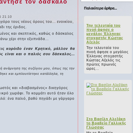
άντησε τον δάσκαλό
Παλαιότερα άρθρα...
6 21:10
Την τελευταία του
πνοή άφησε ο
ένος και σκεπτικός, καθώς ο δάσκαλος
μεγάλος Έλληνας
στοχαστής Κώστας
πάνω χέρι στην εξυπνάδα...
Αξελός
Την τελευταία του
ις κορόιδο έναν Κρητικό, μάλλον θα
πνοή άφησε ο μεγάλος
ς είναι και ο παλιός σου δάσκαλος...
Έλληνας στοχαστής
Κώστας Αξελός τις
πρώτες πρωινές
ώρες...
δική ανάμνηση της συζύγου μου, όπως της την
θηκε και εμπλουτίστηκε κατάλληλα, τη
νωστός και «διαβασμένος» δικηγόρος
ικρό χωράφι. Το κομμάτι αυτό ήταν όλο
καλό: ένα παλιό, βαθύ πηγάδι με γάργαρο
Στο Βασίλη Αλεξάκη
το Βραβείο Γαλλικής
Γλώσσας