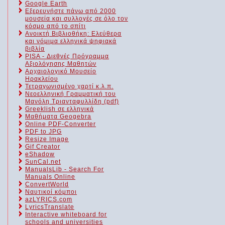
Google Earth
Εξερευνήστε πάνω από 2000
μουσεία και συλλογές σε όλο τον
κόσμο από το σπίτι
Ανοικτή Βιβλιοθήκη: Ελεύθερα
και νόμιμα ελληνικά ψηφιακά
βιβλία
PISA - Διεθνές Πρόγραμμα
Αξιολόγησης Μαθητών
Αρχαιολογικό Μουσείο
Ηρακλείου
Τετραγωνισμένο χαρτί κ.λ.π.
Νεοελληνική Γραμματική του
Μανόλη Τριανταφυλλίδη (pdf)
Greeklish σε ελληνικά
Μαθήματα Geogebra
Online PDF-Converter
PDF to JPG
Resize Image
Gif Creator
eShadow
SunCal.net
ManualsLib - Search For
Manuals Online
ConvertWorld
Ναυτικοί κόμποι
azLYRICS.com
LyricsTranslate
Interactive whiteboard for
schools and universities