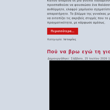
Κάπου ανάμεσα σε μια γουλιά παγωμένου
προσπαθούσε να φουσκώσει ένα θαλάσσι
αυθόρμητο, ελαφρύ χαμόγελο σχηματίστη
απαρατήρητο. Το βλέμμα της γυναίκας μ
να εντοπίζει τις ακριβείς στιγμές που τ
πραγματικότητα, με κάρφωσε αμέσως.
Περισσότερα...
Κατηγορία:
Ιστορίες
Πού να βρω εγώ τη γι
Δημιουργήθηκε: Σάββατο, 25 Ιουλίου 2026 