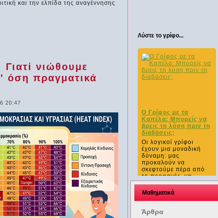
ιτική και την ελπίδα της αναγέννησης
Λύστε το γρίφο...
 Γιατί νιώθουμε
' όση πραγματικά
6 20:47
Ο Γρίφος με τα
Καπέλα: Μπορείς να
βρεις τη λύση πριν τη
διαβάσεις;
Οι λογικοί γρίφοι
έχουν μια μοναδική
δύναμη: μας
προκαλούν να
σκεφτούμε πέρα από
το προφανές, να...
Μαθηματικά
Άρθρα