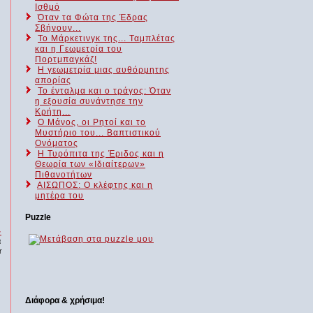
Ισθμό
Όταν τα Φώτα της Έδρας
Σβήνουν...
Το Μάρκετινγκ της... Ταμπλέτας
και η Γεωμετρία του
Πορτμπαγκάζ!
Η γεωμετρία μιας αυθόρμητης
απορίας
Το ένταλμα και ο τράγος: Όταν
η εξουσία συνάντησε την
Κρήτη...
Ο Μάνος, οι Ρητοί και το
Μυστήριο του... Βαπτιστικού
Ονόματος
Η Τυρόπιτα της Έριδος και η
Θεωρία των «Ιδιαίτερων»
Πιθανοτήτων
ΑΙΣΩΠΟΣ: Ο κλέφτης και η
μητέρα του
Puzzle
-
α
r
Διάφορα & χρήσιμα!