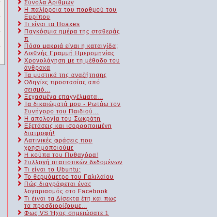
Σύνολα Αριθμών
Η παλίρροια του πορθμού του
Ευρίπου
Τι είναι τα Hoaxes
Παγκόσμια ημέρα της σταθεράς
π
Πόσο μακριά είναι η καταιγίδα;
Διεθνής Γραμμή Ημερομηνίας
Χρονολόγηση με τη μέθοδο του
άνθρακα
Τα μυστικά της αναζήτησης
Οδηγίες προστασίας από
σεισμό...
Ξεχασμένα επαγγέλματα...
Τα δικαιώματά μου - Ρωτάω τον
Συνήγορο του Παιδιού...
Η απολογία του Σωκράτη
Εξετάσεις και ισορροποιμένη
διατροφή!
Λατινικές φράσεις που
χρησιμοποιούμε
Η κούπα του Πυθαγόρα!
Συλλογή στατιστικών δεδομένων
Τι είναι το Ubuntu;
Το θερμόμετρο του Γαλιλαίου
Πώς διαγράφεται ένας
λογαριασμός στο Facebook
Τι έιναι τα Δίσεκτα έτη και πως
τα προσδιορίζουμε...
Φως VS Ήχος σημειώσατε 1