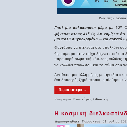
Κλικ στην εικόνα
o
Γιατί μια καλοκαιρινή μέρα με 32
C 
o
ψήνεσαι στους 41
C; Αν νομίζεις ότι
μια πολύ συγκεκριμένη —και αρκετά υ
Φαντάσου να στέκεσαι στο μπαλκόνι σου
θερμόμετρο στον τοίχο δείχνει σταθερά 
παραμικρή σωματική κόπωση, νιώθεις τη
να κολλάει πάνω σου και το σώμα σου ν
Αντίθετα, μια άλλη μέρα, με την ίδια ακ
ένα δροσερό, ξηρό αεράκι, η αίσθηση είν
Τι φταίει;
Ας μιλήσουμε για
Με τη βάρκ
Περισσότερα...
κλάσματα!
ψάρεμα!!!
Ο μεθυσμένος και η
πόρτα... Ένας
Περισσότερα...
Τρεις φίλοι
Κατηγορία:
Επιστήμες
/
Φυσική
μεθυσμένος
οποίων και
προσπαθεί να βάλει το
οποίος τρα
κλειδί στην κλειδαριά
αρκετά, πή
Η κοσμική διελκυστίνδ
για να...
ψάρεμα με 
Δημιουργήθηκε: Παρασκευή, 31 Ιουλίου 202