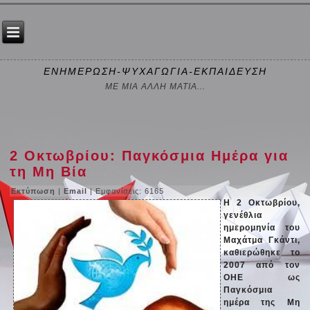
ΕΝΗΜΕΡΩΣΗ-ΨΥΧΑΓΩΓΙΑ-ΕΚΠΑΙΔΕΥΣΗ
ΜΕ ΜΙΑ ΑΛΛΗ ΜΑΤΙΑ...
2 Οκτωβρίου: Παγκόσμια Ημέρα για
τη Μη Βία
Εκτύπωση
|
Email
| Εμφανίσεις: 6165
Η 2 Οκτωβρίου,
γενέθλια
ημερομηνία του
Μαχάτμα Γκάντι,
καθιερώθηκε το
2007 από τον
ΟΗΕ ως
Παγκόσμια
ημέρα της Μη