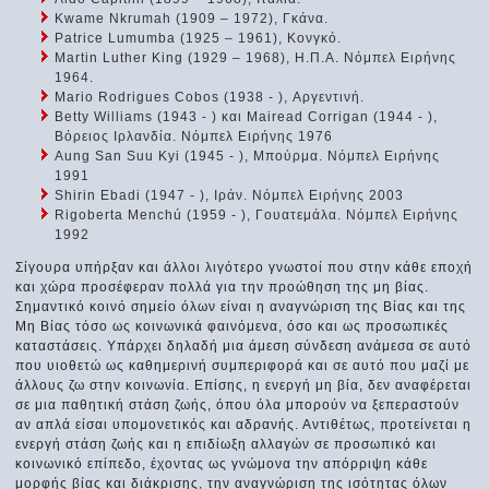
Kwame Nkrumah (1909 – 1972), Γκάνα.
Patrice Lumumba (1925 – 1961), Κονγκό.
Martin Luther King (1929 – 1968), Η.Π.Α. Νόμπελ Ειρήνης
1964.
Mario Rodrigues Cobos (1938 - ), Αργεντινή.
Betty Williams (1943 - ) και Mairead Corrigan (1944 - ),
Βόρειος Ιρλανδία. Νόμπελ Ειρήνης 1976
Aung San Suu Kyi (1945 - ), Μπούρμα. Νόμπελ Ειρήνης
1991
Shirin Ebadi (1947 - ), Ιράν. Νόμπελ Ειρήνης 2003
Rigoberta Menchú (1959 - ), Γουατεμάλα. Νόμπελ Ειρήνης
1992
Σίγουρα υπήρξαν και άλλοι λιγότερο γνωστοί που στην κάθε εποχή
και χώρα προσέφεραν πολλά για την προώθηση της μη βίας.
Σημαντικό κοινό σημείο όλων είναι η αναγνώριση της Βίας και της
Μη Βίας τόσο ως κοινωνικά φαινόμενα, όσο και ως προσωπικές
καταστάσεις. Υπάρχει δηλαδή μια άμεση σύνδεση ανάμεσα σε αυτό
που υιοθετώ ως καθημερινή συμπεριφορά και σε αυτό που μαζί με
άλλους ζω στην κοινωνία. Επίσης, η ενεργή μη βία, δεν αναφέρεται
σε μια παθητική στάση ζωής, όπου όλα μπορούν να ξεπεραστούν
αν απλά είσαι υπομονετικός και αδρανής. Αντιθέτως, προτείνεται η
ενεργή στάση ζωής και η επιδίωξη αλλαγών σε προσωπικό και
κοινωνικό επίπεδο, έχοντας ως γνώμονα την απόρριψη κάθε
μορφής βίας και διάκρισης, την αναγνώριση της ισότητας όλων