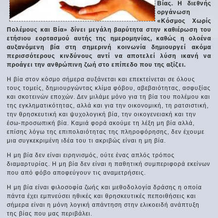
Βίας. Η διεθνής
οργάνωση
«Κόσμος Χωρίς
Πολέμους και Βία» δίνει μεγάλη βαρύτητα στην καθιέρωση του
ετήσιου εορτασμού αυτής της ημερομηνίας, καθώς η ολοένα
αυξανόμενη βία στη σημερινή κοινωνία δημιουργεί ακόμα
περισσότερους κινδύνους αντί να αποτελεί λύση ικανή να
προάγει την ανθρώπινη ζωή στο επίπεδο που της αξίζει.
Η βία στον κόσμο σήμερα αυξάνεται και επεκτείνεται σε όλους
τους τομείς, δημιουργώντας κλίμα φόβου, αβεβαιότητας, ασφυξίας
και σκοτεινών εποχών. Δεν μιλάμε μόνο για τη βία του πολέμου και
της εγκληματικότητας, αλλά και για την οικονομική, τη ρατσιστική,
την θρησκευτική και ψυχολογική βία, την οικογενειακή και την
έσω-προσωπική βία. Καμιά φορά ακούμε τη λέξη μη βία αλλά,
επίσης λόγω της επιπολαιότητας της πληροφόρησης, δεν έχουμε
μια συγκεκριμένη ιδέα του τι ακριβώς είναι η μη βία.
Η μη βία δεν είναι ειρηνισμός, ούτε ένας απλός τρόπος
διαμαρτυρίας. Η μη βία δεν είναι η παθητική συμπεριφορά εκείνων
που από φόβο αποφεύγουν τις αναμετρήσεις.
Η μη βία είναι φιλοσοφία ζωής και μεθοδολογία δράσης η οποία
πάντα έχει εμπνεύσει ηθικές και θρησκευτικές πεποιθήσεις και
σήμερα είναι η μόνη λογική απάντηση στην ελικοειδή ανάπτυξη
της βίας που μας περιβάλει.