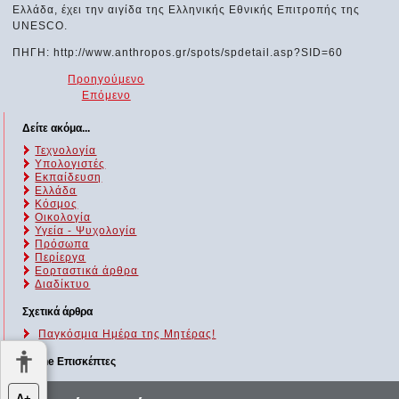
Ελλάδα, έχει την αιγίδα της Ελληνικής Εθνικής Επιτροπής της
UNESCO.
ΠΗΓΗ: http://www.anthropos.gr/spots/spdetail.asp?SID=60
Προηγούμενο
Επόμενο
Δείτε ακόμα...
Τεχνολογία
Υπολογιστές
Εκπαίδευση
Ελλάδα
Κόσμος
Οικολογία
Υγεία - Ψυχολογία
Πρόσωπα
Περίεργα
Εορταστικά άρθρα
Διαδίκτυο
Σχετικά άρθρα
Παγκόσμια Ημέρα της Μητέρας!
Online Επισκέπτες
Αυτήν τη στιγμή επισκέπτονται τον ιστότοπό μας 143 guests και
Α+