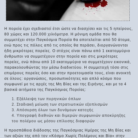
Η πορεία έχει σχεδιαστεί έτσι ώστε να διασχίσει και τις 5 ηπείρους,
80 χώρες και 120.000 χιλιόμετρα. Η μόνιμη ομάδα που θα
συμμετέχει στην Παγκόσμια Πορεία θα αποτελείται από 50 άτομα,
ενώ προς τις πόλεις από τις οποίες θα περάσει, διοργανώνονται
ήδη μικρότερες πορείες. Ο στόχος είναι πάνω από 1 εκατομμύριο
άνθρωποι να συμμετέχουν στην πορεία και στις μικρότερες
πορείες, ενώ πάνω από 10 εκατομμύρια να συμμετέχουν εικονικά,
παρακολουθώντας την μέσω διαδικτύου. Η συμμετοχή τόσο στις
επιμέρους πορείες όσο και στην προετοιμασία τους, είναι ανοικτή
σε όλους: οργανώσεις, προσωπικότητες και απλό κόσμο που
συμφωνεί με τις αρχές της Μη Βίας και της Ειρήνης, και με τα 4
βασικά αιτήματα της Παγκόσμιας Πορείας:
Εξάλλειψη των πυρηνικών όπλων
Σταδιακή μείωση των στρατιωτικών εξοπλισμών
Απόσυρση όλων των δυνάμεων κατοχής
Υπογραφή διεθνών και διμερών συμφωνιών αποκύρηξης
του πολέμου ως μέσου επίλυσης διαφορών
Η προσπάθεια διάδοσης της Παγκόσμιας Ημέρας της Μη Βίας και
των αξιών της από τον «Κόσμο Χωρίς Πολέμους και Βία» στην