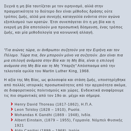
Συχνά η μη βία ταυτίζεται με τον ειρηνισμό, αλλά στην
πραγματικότητα το δεύτερο δεν είναι μέθοδος δράσης ούτε
τρόπος ζωής, αλλά μια συνεχής καταγγελία ενάντια στον αγώνα
εξοπλισμού των κρατών. Έτσι συνεπάγεται ότι η μη βία και η
ενεργή μη βία αποτελούν μια προσωπική δέσμευση, ένας τρόπος
ζωής, και μία μεθοδολογία για κοινωνική αλλαγή.
"Για αιώνες τώρα, οι άνθρωποι συζητούν για την Ειρήνη και τον
Πόλεμο. Τώρα πια, δεν μπορούν μόνο να συζητούν. Δεν είναι πια
μια επιλογή ανάμεσα στην Βία και τη Μη Βία, είναι η επιλογή
ανάμεσα στη Μη Βία και τη Μη Ύπαρξη"
Απόσπασμα από την
τελευταία ομιλία του Martin Luther King, 1968.
Η αξία της Μη Βίας, ως φιλοσοφία και στάση ζωής, υποστηρίχθηκε
από πολλές ιστορικές προσωπικότητες από την αρχαιότητα ακόμα,
σε διαφορετικούς πολιτισμούς και χώρες. Ενδεικτικά αναφέρουμε
τις πιο σημαντικές από τον 19ο αι. μέχρι και σήμερα.
Henry David Thoreau (1817-1862), Η.Π.Α.
Leon Tolstoy (1828 – 1910), Ρωσία.
Mohandas K Gandhi (1869 - 1948), Ινδία.
Albert Einstain, (1879 – 1955), Γερμανία. Νόμπελ Φυσικής
1921
Aldo Capitini (1899 – 1968), Ιταλία.