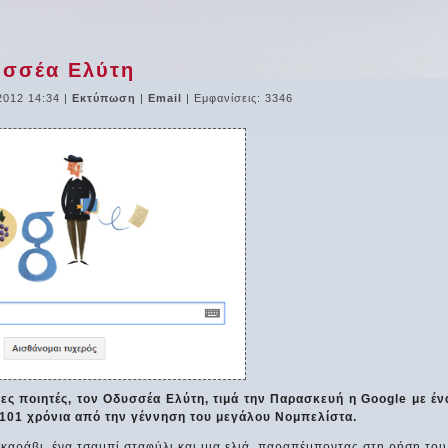
υσσέα Ελύτη
2012 14:34
|
Εκτύπωση
|
Email
| Εμφανίσεις: 3346
ς ποιητές, τον Οδυσσέα Ελύτη, τιμά την Παρασκευή η Google με έν
α 101 χρόνια από την γέννηση του μεγάλου Νομπελίστα.
 καράβι, ένα τσαμπί σταφύλι και μια ελιά, παραπέμποντας στη ρήση του