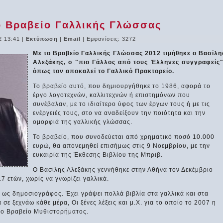
ο Βραβείο Γαλλικής Γλώσσας
2 13:41
|
Εκτύπωση
|
Email
| Εμφανίσεις: 3272
Με το Βραβείο Γαλλικής Γλώσσας 2012 τιμήθηκε ο Βασίλη
Αλεξάκης, ο "πιο Γάλλος από τους Έλληνες συγγραφείς"
όπως τον αποκαλεί το Γαλλικό Πρακτορείο.
Το βραβείο αυτό, που δημιουργήθηκε το 1986, αφορά το
έργο λογοτεχνών, καλλιτεχνών ή επιστημόνων που
συνέβαλαν, με το ιδιαίτερο ύφος των έργων τους ή με τις
ενέργειές τους, στο να αναδείξουν την ποιότητα και την
ομορφιά της γαλλικής γλώσσας.
Το βραβείο, που συνοδεύεται από χρηματικό ποσό 10.000
ευρώ, θα απονεμηθεί επισήμως στις 9 Νοεμβρίου, με την
ευκαιρία της Έκθεσης Βιβλίου της Μπριβ.
Ο Βασίλης Αλεξάκης γεννήθηκε στην Αθήνα τον Δεκέμβριο
17 ετών, χωρίς να γνωρίζει γαλλικά.
 ως δημοσιογράφος. Έχει γράψει πολλά βιβλία στα γαλλικά και στα
ε ξεχνάω κάθε μέρα, Οι ξένες λέξεις και μ.Χ. για το οποίο το 2007 η
λο Βραβείο Μυθιστορήματος.