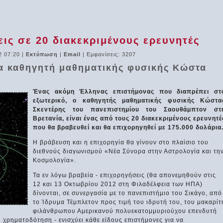
ις σε 20 διακεκριμένους ερευνητές
2 07:20
|
Εκτύπωση
|
Email
| Εμφανίσεις: 3207
α καθηγητή μαθηματικής φυσικής Κώστα
Ένας ακόμη Έλληνας επιστήμονας που διαπρέπει στ
εξωτερικό, ο καθηγητής μαθηματικής φυσικής Κώστα
Σκεντέρης του πανεπιστημίου του Σαουθάμπτον στ
Βρετανία, είναι ένας από τους 20 διακεκριμένους ερευνητέ
που θα βραβευθεί και θα επιχορηγηθεί με 175.000 δολάρια
Η βράβευση και η επιχορηγία θα γίνουν στο πλαίσιο του
διεθνούς διαγωνισμού «Νέα Σύνορα στην Αστρολογία και τη
Κοσμολογία».
Τα εν λόγω βραβεία - επιχορηγήσεις (θα απονεμηθούν στις
12 και 13 Οκτωβρίου 2012 στη Φιλαδέλφεια των ΗΠΑ)
δίνονται, σε συνεργασία με το πανεπιστήμιο του Σικάγο, από
το Ίδρυμα Τέμπλετον προς τιμή του ιδρυτή του, του μακαρίτ
φιλάνθρωπου Αμερικανού πολυεκατομμυριούχου επενδυτή
ή χρηματοδότηση - ενισχύει κάθε είδους επιστήμονες για να