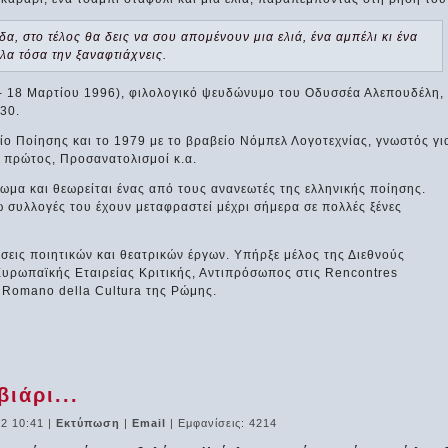
α, στο τέλος θα δεις να σου απομένουν μια ελιά, ένα αμπέλι κι ένα
λα τόσα την ξαναφτιάχνεις.
- 18 Μαρτίου 1996), φιλολογικό ψευδώνυμο του Οδυσσέα Αλεπουδέλη,
'30.
ίο Ποίησης και το 1979 με το βραβείο Νόμπελ Λογοτεχνίας, γνωστός γι
 ο πρώτος, Προσανατολισμοί κ.α.
ωμα και θεωρείται ένας από τους ανανεωτές της ελληνικής ποίησης.
 συλλογές του έχουν μεταφραστεί μέχρι σήμερα σε πολλές ξένες
σεις ποιητικών και θεατρικών έργων. Υπήρξε μέλος της Διεθνούς
Ευρωπαϊκής Εταιρείας Κριτικής, Αντιπρόσωπος στις Rencontres
ro Romano della Cultura της Ρώμης.
ιάρι...
2 10:41
|
Εκτύπωση
|
Email
| Εμφανίσεις: 4214