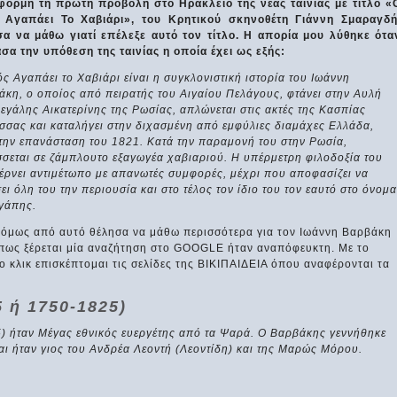
φορμή τη πρώτη προβολή στο Ηράκλειο της νέας ταινίας με τίτλο «
 Αγαπάει Το Χαβιάρι», του Κρητικού σκηνοθέτη Γιάννη Σμαραγδή
σα να μάθω γιατί επέλεξε αυτό τον τίτλο. Η απορία μου λύθηκε ότα
σα την υπόθεση της ταινίας η οποία έχει ως εξής:
ς Αγαπάει το Χαβιάρι είναι η συγκλονιστική ιστορία του Ιωάννη
κη, ο οποίος από πειρατής του Αιγαίου Πελάγους, φτάνει στην Αυλή
εγάλης Αικατερίνης της Ρωσίας, απλώνεται στις ακτές της Κασπίας
σσας και καταλήγει στην διχασμένη από εμφύλιες διαμάχες Ελλάδα,
την επανάσταση του 1821. Κατά την παραμονή του στην Ρωσία,
σσεται σε ζάμπλουτο εξαγωγέα χαβιαριού. Η υπέρμετρη φιλοδοξία του
έρνει αντιμέτωπο με απανωτές συμφορές, μέχρι που αποφασίζει να
ει όλη του την περιουσία και στο τέλος τον ίδιο του τον εαυτό στο όνομα
αγάπης.
 όμως από αυτό θέλησα να μάθω περισσότερα για τον Ιωάννη Βαρβάκη
όπως ξέρεται μία αναζήτηση στο GOOGLE ήταν αναπόφευκτη. Με το
 κλικ επισκέπτομαι τις σελίδες της ΒΙΚΙΠΑΙΔΕΙΑ όπου αναφέρονται τα
 ή 1750-1825)
) ήταν Mέγας εθνικός ευεργέτης από τα Ψαρά. Ο Βαρβάκης γεννήθηκε
αι ήταν γιος του Ανδρέα Λεοντή (Λεοντίδη) και της Μαρώς Μόρου.