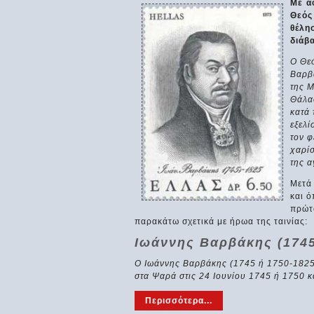
Με α
Θεός
θέλη
διάβα
Ο Θεό
Βαρβά
της Μ
Θάλα
κατά 
εξελί
τον φ
χαρίσ
της 
Μετά
και 
πρώτο
παρακάτω σχετικά με ήρωα της ταινίας:
Ιωάννης Βαρβάκης (1745
Ο Ιωάννης Βαρβάκης (1745 ή 1750-1825
στα Ψαρά στις 24 Ιουνίου 1745 ή 1750 κ
Περισσότερα...