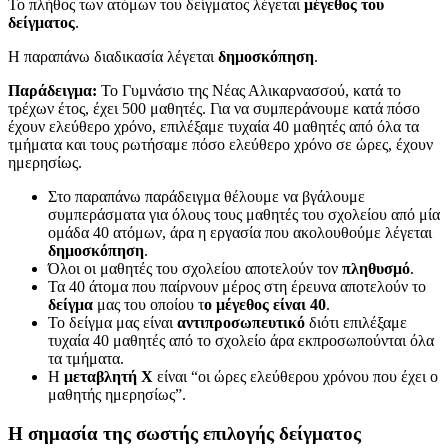
Το πλήθος των ατόμων του δείγματος λέγεται
μέγεθος του
δείγματος
.
Η παραπάνω διαδικασία λέγεται
δημοσκόπηση
.
Παράδειγμα:
Το Γυμνάσιο της Νέας Αλικαρνασσού, κατά το
τρέχων έτος, έχει 500 μαθητές. Για να συμπεράνουμε κατά πόσο
έχουν ελεύθερο χρόνο, επιλέξαμε τυχαία 40 μαθητές από όλα τα
τμήματα και τους ρωτήσαμε πόσο ελεύθερο χρόνο σε ώρες, έχουν
ημερησίως.
Στο παραπάνω παράδειγμα θέλουμε να βγάλουμε
συμπεράσματα για όλους τους μαθητές του σχολείου από μία
ομάδα 40 ατόμων, άρα η εργασία που ακολουθούμε λέγεται
δημοσκόπηση
.
Όλοι οι μαθητές του σχολείου αποτελούν τον
πληθυσμό
.
Τα 40 άτομα που παίρνουν μέρος στη έρευνα αποτελούν το
δείγμα
μας του οποίου τ
ο μέγεθος είναι 40
.
Το δείγμα μας είναι
αντιπροσωπευτικό
διότι επιλέξαμε
τυχαία 40 μαθητές από το σχολείο άρα εκπροσωπούνται όλα
τα τμήματα.
Η
μεταβλητή Χ
είναι “οι ώρες ελεύθερου χρόνου που έχει ο
μαθητής ημερησίως”.
Η σημασία της σωστής επιλογής δείγματος