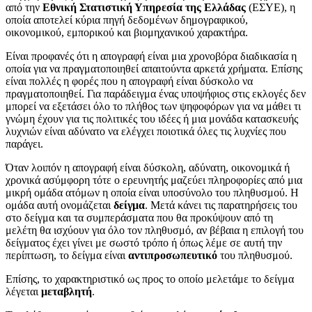
από την
Εθνική Στατιστική Υπηρεσία της Ελλάδας
(ΕΣΥΕ), η
οποία αποτελεί κύρια πηγή δεδομένων δημογραφικού,
οικονομικού, εμπορικού και βιομηχανικού χαρακτήρα.
Είναι προφανές ότι η απογραφή είναι μια χρονοβόρα διαδικασία η
οποία για να πραγματοποιηθεί απαιτούντα αρκετά χρήματα. Επίσης
είναι πολλές η φορές που η απογραφή είναι δύσκολο να
πραγματοποιηθεί. Για παράδειγμα ένας υποψήφιος στις εκλογές δεν
μπορεί να εξετάσει όλο το πλήθος των ψηφοφόρων για να μάθει τι
γνώμη έχουν για τις πολιτικές του ιδέες ή μια μονάδα κατασκευής
λυχνιών είναι αδύνατο να ελέγχει ποιοτικά όλες τις λυχνίες που
παράγει.
Όταν λοιπόν η απογραφή είναι δύσκολη, αδύνατη, οικονομικά ή
χρονικά ασύμφορη τότε ο ερευνητής μαζεύει πληροφορίες από μια
μικρή ομάδα ατόμων η οποία είναι υποσύνολο του πληθυσμού. Η
ομάδα αυτή ονομάζεται
δείγμα
. Μετά κάνει τις παρατηρήσεις του
στο δείγμα και τα συμπεράσματα που θα προκύψουν από τη
μελέτη θα ισχύουν για όλο τον πληθυσμό, αν βέβαια η επιλογή του
δείγματος έχει γίνει με σωστό τρόπο ή όπως λέμε σε αυτή την
περίπτωση, το δείγμα είναι
αντιπροσωπευτικό
του πληθυσμού.
Επίσης, το χαρακτηριστικό ως προς το οποίο μελετάμε το δείγμα
λέγεται
μεταβλητή
.