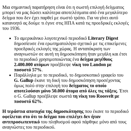
Μια σημαντική παρατήρηση είναι ότι η σωστή επιλογή δείγματος
μπορεί να μας δώσει καλύτερα αποτελέσματα από ένα μεγαλύτερο
δείγμα που δεν έχει παρθεί με σωστό τρόπο. Για να γίνει αυτό
κατανοητό ας δούμε τι έγινε στις ΗΠΑ κατά τις προεδρικές εκλογές
του 1936.
Το αμερικάνικο λογοτεχνικό περιοδικό
Literary Digest
δημοσίευσε ένα ερωτηματολόγιο σχετικό με τις επικείμενες
προεδρικές εκλογές της χώρας. Η ανταπόκριση των
αναγνωστών σε αυτή τη δημοσκόπηση ήταν μεγάλη και έτσι
το περιοδικό χρησιμοποιώντας ένα
δείγμα μεγέθους
2.400.000 ατόμων
προέβλεψε
νίκη του
Landon
με
ποσοστό 57%
.
Παράλληλα με το περιοδικό, το δημοσκοπικό γραφείο του
G. Gallup
έκανε τη δική του δημοσκόπηση προσέχοντας
όμως πολύ στην επιλογή του
δείγματος το οποίο
αποτελούσαν μόνο 50.000 άτομα από όλες τις τάξεις
. Έτσι
ο G. Gallup προέβλεψε σωστά
τη νίκη του
Roosvelt
με
ποσοστό 62%
.
Η τεράστια αποτυχία της δημοσκόπησης
που έκανε το περιοδικό
οφείλεται στο ότι το δείγμα που επιλέγει δεν ήταν
αντιπροσωπευτικό
του πληθυσμού αφού πάρθηκε μόνο από τους
αναγνώστες του περιοδικού.