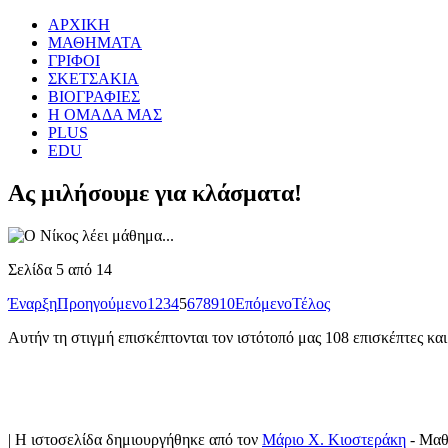
ΑΡΧΙΚΗ
ΜΑΘΗΜΑΤΑ
ΓΡΙΦΟΙ
ΣΚΕΤΣΑΚΙΑ
ΒΙΟΓΡΑΦΙΕΣ
Η ΟΜΑΔΑ ΜΑΣ
PLUS
EDU
Ας μιλήσουμε για κλάσματα!
Σελίδα 5 από 14
Έναρξη
Προηγούμενο
1
2
3
4
5
6
7
8
9
10
Επόμενο
Τέλος
Αυτήν τη στιγμή επισκέπτονται τον ιστότοπό μας 108 επισκέπτες κα
| Η ιστοσελίδα δημιουργήθηκε από τον
Μάριο Χ. Κιοστεράκη
- Μαθη