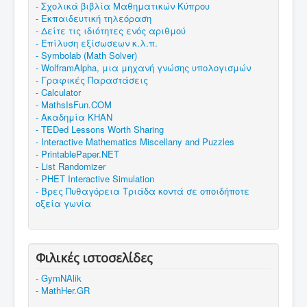
- Σχολικά βιβλία Μαθηματικών Κύπρου
- Εκπαιδευτική τηλεόραση
- Δείτε τις ιδιότητες ενός αριθμού
- Επίλυση εξίσωσεων κ.λ.π.
- Symbolab (Math Solver)
- WolframAlpha, μια μηχανή γνώσης υπολογισμών
- Γραφικές Παραστάσεις
- Calculator
- MathsIsFun.COM
- Ακαδημία KHAN
- TEDed Lessons Worth Sharing
- Interactive Mathematics Miscellany and Puzzles
- PrintablePaper.NET
- List Randomizer
- PHET Interactive Simulation
- Βρες Πυθαγόρεια Τριάδα κοντά σε οποιδήποτε
οξεία γωνία
Φιλικές ιστοσελίδες
- GymNAlik
- MathHer.GR