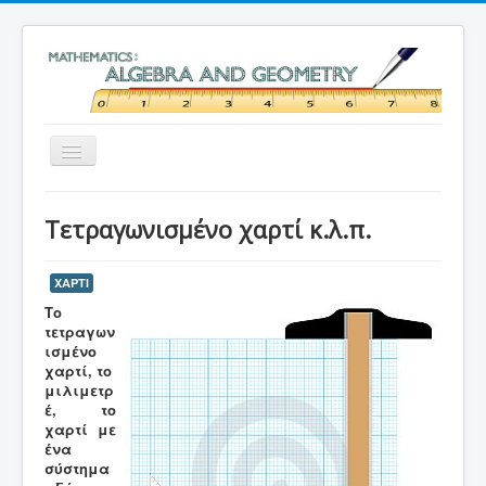
Εναλλαγή
πλοήγησης
Home
Τετραγωνισμένο χαρτί κ.λ.π.
Θέματα Γυμνασίου
Βιντεομαθήματα Γυμνασίου
ΧΑΡΤΙ
Το
Γεωμετρικές κατασκευές
τετραγων
ισμένο
Χαρτί κ.λ.π.
χαρτί, το
PLUS
μιλιμετρ
έ, το
Comics
χαρτί με
ένα
eClass
σύστημα