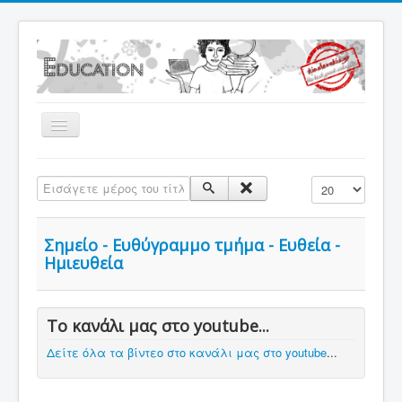
Εναλλαγή
πλοήγησης
Home
Εισάγετε μέρος του τίτλου.
Εμφάνιση #
Θέματα Γυμνασίου
Βιντεομαθήματα Γυμνασίου
Σημείο - Ευθύγραμμο τμήμα - Ευθεία -
Ημιευθεία
Γεωμετρικές κατασκευές
Χαρτί κ.λ.π.
PLUS
Το κανάλι μας στο youtube...
Δείτε όλα τα βίντεο στο κανάλι μας στο youtube
Comics
...
eClass