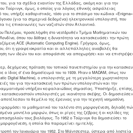
του, για τα σχέδια εναντίον της Ελλάδας, ακόμη και για την
υ Τούρινγκ, όμως, ο οποίος για λόγους εθνικής ασφάλειας
του, υπήρξε καθοριστικός, τόσο για το σπάσιμο του κώδικα «Enigma»
όγονου (για τα σημερινά δεδομένα) ηλεκτρονικού υπολογιστή, που
 τις επικοινωνίες των ναζιστών στον Ατλαντικό.
μίου Πολέμου, προσελήφθη στο νεοϊδρυθέν Τμήμα Μαθηματικών του
Λονδίνο, όπου του δόθηκε η δυνατότητα να κατασκευάσει την πρώτη
ζόμενη ACE (Automatic Computing Engine). Γρήγορα, όμως,
ου, ότι η γραφειοκρατία και οι αλλεπάλληλες αναβολές θα
ηση των ιδεών του και αποφάσισε να αποχωρήσει και να επιστρέψε
ερ, δεχόμενος πρόταση του τοπικού πανεπιστημίου για την κατασκευ
 ο ίδιος σ' ένα δημοσίευμά του το 1939. Ήταν ο MADAM, όπως τον
tic Digital Machine), ο υπολογιστής με τη μεγαλύτερη χωρητικότητα
ειές του για την κατασκευή των πρώτων υπολογιστών και την
αμματισμού υπήρξαν κεφαλαιώδους σημασίας. Υποστήριξε, επίσης
 κατασκευαστούν υπολογιστές με ικανότητα σκέψης. Οι δημοσιεύσει
αποτέλεσαν το θεμέλιο της έρευνας για την τεχνητή νοημοσύνη.
α εφαρμόσει το μαθηματικό του ταλέντο στη μορφογένεση, δηλαδή πώ
μένα μοντέλα μορφών, όπως οι ρίγες της ζέβρας ή οι κηλίδες της
πασχολούν τους βιολόγους. Το 1952 ο Τούρινγκ θα δημοσιεύσει το
η μορφογένεση, η οποία θα παραμείνει ημιτελής.
 τροπή τον Ιανουάριο του 1952. Στο Μάντσεστερ, ύστερα από ληστεία