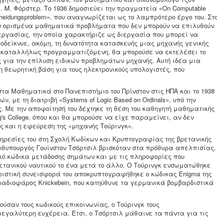
 Μ. Φόρστερ. Το 1936 δημοσιεύει την πραγματεία «On Computable
ntscheidungsproblem», που αναγνωρίζεται ως το λαμπρότερο έργο του. Στ
υν ορισμένα μαθηματικά προβλήματα που δεν μπορούν να επιλυθούν
εργασίας, την οποία χαρακτήριζε ως διεργασία που μπορεί να
οδείκνυε, ακόμη, τη δυνατότητα κατασκευής μιας μηχανής γενικής
α, καταλλήλως προγραμματιζόμενη, θα μπορούσε να εκτελέσει το
για την επίλυση ειδικών προβλημάτων μηχανής. Αυτή ιδέα μια
 θεωρητική βάση για τους ηλεκτρονικούς υπολογιστές, που
στα Μαθηματικά στο Πανεπιστήμιο του Πρίνστον στις ΗΠΑ και το 1938
 με τη διατριβή «Systems of Logic Based on Ordinals», υπό την
. Με την αποφοίτησή του δέχτηκε τη θέση του καθηγητή μαθηματικής
's College, όπου και θα μπορούσε να είχε παραμείνει, αν δεν
ς και η εφεύρεση της «μηχανής Τούρινγκ».
πηρεσίες του στη Σχολή Κωδίκων και Κρυπτογραφίας της βρετανικής
ρωθυπουργός Γουίνστον Τσόρτσιλ βρισκόταν στα πρόθυρα απελπισίας.
κό κώδικα μετάδοσης σημάτων και με τις πληροφορίες που
ετανικού ναυτικού το ένα μετά το άλλο. Ο Τούρινγκ ενσωματώθηκε
ριστική συνεισφορά του αποκρυπτογραφήθηκε ο κώδικας Enigma της
ραδιοφάρος Knickebein, που κατηύθυνε τα γερμανικά βομβαρδιστικά
ύσαν τους κωδικούς επικοινωνίας, ο Τούρινγκ τους
γαλύτερη ευχέρεια. Έτσι, ο Τσόρτσιλ μάθαινε τα πάντα για τις