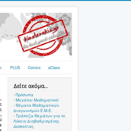
π.
PLUS
Comics
eClass
Δείτε ακόμα...
- Πρόσωπα
,
- Μεγάλοι Μαθηματικοί
ς
- Θέματα Μαθηματικών
ς
Διαγωνισμών Ε.Μ.Ε.
,
- Τράπεζα Θεμάτων για το
ύ
Λύκειο Διαβαθμισμένης
ε
Δυσκολίας
ε