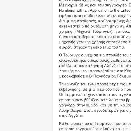
Μέιναρντ Κέινς και τον συγγραφέα Ε.
Numbers, with an Application to the E
άρθρο αυτό αποδεικνύει ότι υπάρχο
δια μιας σταθεράς, καθορισμένης δι
εκτελεστεί από αυτόματη μηχανή. Απ
χρήσης («Μηχανή Τούρινγκ»), η οποί
έργο οποιασδήποτε κατασκευασμένης 
μηχανής γενικής χρήσης αποτέλεσε τη
εμφανίστηκαν τη δεκαετία του '40.
Ο Τούρινγκ συνέχισε τις σπουδές του 
αναγορεύτηκε διδάκτορας μαθηματικών,
επίβλεψη του καθηγητή Αλόνζο Τσερτς
λογικής που του προσφέρθηκε στο King
μεσολαβούσε ο Β' Παγκόσμιος Πόλεμο
Την άνοιξη του 1940 προσέφερε τις υ
κυβέρνησης, σε μια περίοδο που ο π
Οι Γερμανοί είχαν σπάσει τον αγγλι
αποσπούσαν βύθιζαν τα πλοία του βρ
γρήγορα στην ομάδα και με την καθο
Λουφτβάφε. Έτσι, εξουδετερώθηκε ο 
στην Αγγλία.
Κάθε φορά που οι Γερμανοί τροποποιο
αποκρυπτογραφούσε ολοένα και με με