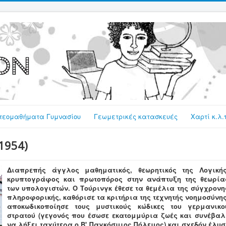
τεομαθήματα Γυμνασίου
Γεωμετρικές κατασκευές
Χαρτί κ.λ.
1954)
Διαπρεπής άγγλος μαθηματικός, θεωρητικός της Λογικής
κρυπτογράφος και πρωτοπόρος στην ανάπτυξη της θεωρία
των υπολογιστών. Ο Τούρινγκ έθεσε τα θεμέλια της σύγχρονη
πληροφορικής, καθόρισε τα κριτήρια της τεχνητής νοημοσύνης
αποκωδικοποίησε τους μυστικούς κώδικες του γερμανικο
στρατού (γεγονός που έσωσε εκατομμύρια ζωές και συνέβαλ
να λήξει ταχύτερα ο Β' Παγκόσμιος Πόλεμος) και σχεδόν έλυσ