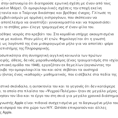
ε στην αστυνομία ότι διατηρούσε ερωτική σχέση με έναν από τους
νολντ Μάρεϊ. Οι ομοφυλοφιλικές σχέσεις την εποχή εκείνη
ανία και ο Τούρινγκ δικάστηκε και βρέθηκε ένοχος. Γλίτωσε τη
εμβολιασμών με ορμόνες οιστρογόνων, που σκόπευαν να
με αποτέλεσμα να αναπτύξει γυναικομαστία και να παρουσιάσει
το στήθος μου» έλεγε τρομαγμένος σ' έναν φίλο του.
 βρέθηκε νεκρός στο κρεβάτι του. Στο κομοδίνο υπήρχε ακουμπισμένο
 με κυάνιο. Ήταν μόλις 41 ετών. Φημολογείται ότι η γνωστή
ε ως λογότυπό της ένα μισοφαγωμένο μήλο για να αποτίσει φόρο
 επιστήμης της Πληροφορικής.
οσωπικότητα στη συντηρητική αγγλική κοινωνία των πρώτων
φής, άθεος, δεινός μαραθωνοδρόμος (ένας τραυματισμός στο ισχίο
μπιακή ομάδα του 1948), εργαζόταν εκ θεμελίων (αγνοώντας την
ρυβε την ομοφυλοφιλία του και ούτε σεβόταν τα αυστηρά
ου (όντας ένας «καθαρός» μαθηματικός, που εισέβαλε στα πεδία της
στικό σκάνδαλο, η αυτοκτονία του και το γεγονός ότι δεν κατάφερε
υ, το οποίο στο πλαίσιο του «Ψυχρού Πολέμου» ήταν σε μεγάλο μέρος
σαν τον ίδιο και το έργο του στη σκιά για μεγάλο χρονικό διάστημα
 γνωστής Apple είναι πιθανά συσχετισμένο με το δαγκωμένο μήλο του
υνεισφορά του στο χώρο των Η/Υ. Ωστόσο επικρατούν και άλλες
 Apple.