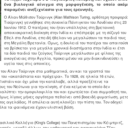
ένα βιολογικό αίνιγμα στη μορφογένεση, το οποίο ακόμ
παραμένει ανεξιχνίαστο για τους ερευνητές.
Ο Άλαν Μάθισον Τούρινγκ (Alan Mathison Turing, ορθότερη προφορά
Τιούρινγκ) γεννήθηκε στη συνοικία Πάντιγκτον του Λονδίνου στις 23
Ιουνίου 1912. Ο πατέρας του ήταν υπάλληλος στη βρετανική
αποικιοκρατική διοίκηση στην Ινδία κι επέστρεψε με τη σύζυγό του
Έθελ στο Λονδίνο, επειδή ήθελαν να μεγαλώσουν τα παιδιά τους
στη Μεγάλη Βρετανία. Όμως, η δουλειά του πατέρα του απαιτούσ
να βρίσκεται για μεγάλα χρονικά διαστήματα στην Ινδία κι έτσι
τα δύο παιδιά του ζεύγους Τούρινγκ μεγάλωσαν με φίλους της
οικογένειας στην Αγγλία, προκειμένου να μην διακινδυνεύσει η
υγεία τους στις αποικίες.
 του Άλαν Τούρινγκ στα μαθηματικά, αν και τα γραπτά του
του «ακατάστατα και πρόχειρα». Το 1928, σε ηλικία 16 ετών,
ϊνστάιν και όχι μόνο την κατάλαβε, αλλά προεξέτεινε τα
υς του Νεύτωνα για την κίνηση, σ' ένα κείμενο το οποίο δεν
καλύπτει την ομοφυλοφιλία του και ερωτεύεται ένα συμμαθητή του,
 όμως λίγους μήνες αργότερα πεθαίνει από βοοειδή φυματίωση, μετ
 αγελάδας. Η απώλεια αυτή κλονίζει την πίστη του. Τον οδηγεί
 όλα τα φαινόμενα έχουν υλιστική βάση.
σιλικό Κολλέγιο (King's College) του Πανεπιστημίου του Κέιμπριτζ,
γητές, μεταξύ άλλων, τον μαθηματικό και οικονομολόγο Τζον