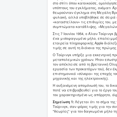
στο σπίτι όπου κατοικούσε, ομολόγησ
υπόπτους του εγκλήματος, ονόματι Άρ
θεωρούνταν έγκλημα στη Μεγάλη Βρετ
φυλακή, αλλά υποβλήθηκε σε σειρά 
«καταστείλουν» τις επιθυμίες του, 
συμπτώματα κατάθλιψης. «Μεγαλώνει 
Στις 7 Ιουνίου 1954, ο Άλαν Τούρινγκ
ένα μισοφαγωμένο μήλο, επαλειμμένο
εταιρεία πληροφορικής Apple διάλεξ
τιμής σε αυτή τη διάνοια της πρώιμης
Ο Τούρινγκ υπήρξε μια εκκεντρική πρ
μεταπολεμικών χρόνων. Ήταν εσωστρε
τον απέκλεισε από τη βρετανική Ολυ
εργασία των προκατόχων του), δεν έκ
επιστημονικά «σύνορα» της εποχής τ
μηχανικής και της ηλεκτρονικής).
Η αυξανόμενη απομόνωσή του, το δικα
ποτέ να επιβραβευθεί για το έργο το
του χαρακτηρισμένο ως απόρρητο, άφη
Σημείωση 1:
Λέγεται ότι το σήμα της
Τούρινγκ, σαν φόρος τιμής για την σ
"θεωρίες" για τον δαγκωμένο μήλο της