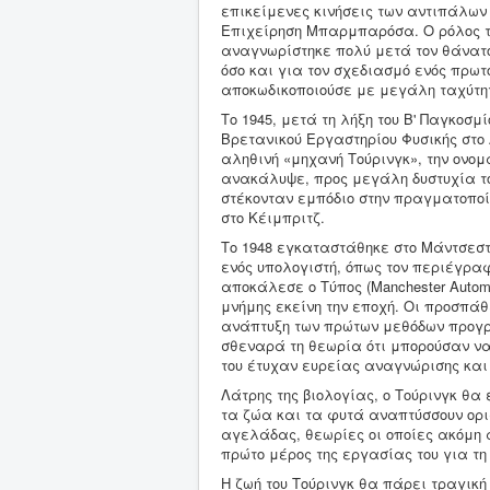
επικείμενες κινήσεις των αντιπάλων 
Επιχείρηση Μπαρμπαρόσα. Ο ρόλος το
αναγνωρίστηκε πολύ μετά τον θάνατό 
όσο και για τον σχεδιασμό ενός πρωτ
αποκωδικοποιούσε με μεγάλη ταχύτητα
Το 1945, μετά τη λήξη του Β' Παγκοσ
Βρετανικού Εργαστηρίου Φυσικής στο 
αληθινή «μηχανή Τούρινγκ», την ονομα
ανακάλυψε, προς μεγάλη δυστυχία τ
στέκονταν εμπόδιο στην πραγματοποί
στο Κέιμπριτζ.
Το 1948 εγκαταστάθηκε στο Μάντσεστ
ενός υπολογιστή, όπως τον περιέγραφε
αποκάλεσε ο Τύπος (Manchester Automa
μνήμης εκείνη την εποχή. Οι προσπάθ
ανάπτυξη των πρώτων μεθόδων προγρ
σθεναρά τη θεωρία ότι μπορούσαν να
του έτυχαν ευρείας αναγνώρισης και 
Λάτρης της βιολογίας, ο Τούρινγκ θ
τα ζώα και τα φυτά αναπτύσσουν ορισ
αγελάδας, θεωρίες οι οποίες ακόμη α
πρώτο μέρος της εργασίας του για τ
Η ζωή του Τούρινγκ θα πάρει τραγική