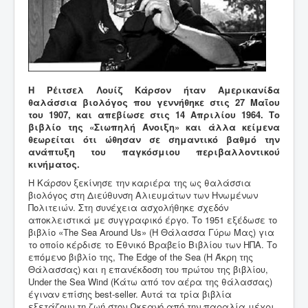
Η Ρέιτσελ Λουίζ Κάρσον ήταν Αμερικανίδα
θαλάσσια βιολόγος που γεννήθηκε στις 27 Μαΐου
του 1907, και απεβίωσε στις 14 Απριλίου 1964. Το
βιβλίο της «Σιωπηλή Άνοιξη» και άλλα κείμενα
θεωρείται ότι ώθησαν σε σημαντικό βαθμό την
ανάπτυξη του παγκόσμιου περιβαλλοντικού
κινήματος.
Η Κάρσον ξεκίνησε την καριέρα της ως θαλάσσια
βιολόγος στη Διεύθυνση Αλιευμάτων των Ηνωμένων
Πολιτειών. Στη συνέχεια ασχολήθηκε σχεδόν
αποκλειστικά με συγγραφικό έργο. Το 1951 εξέδωσε το
βιβλίο «The Sea Around Us» (Η Θάλασσα Γύρω Μας) για
το οποίο κέρδισε το Εθνικό Βραβείο Βιβλίου των ΗΠΑ. Το
επόμενο βιβλίο της, The Edge of the Sea (Η Άκρη της
Θάλασσας) και η επανέκδοση του πρώτου της βιβλίου,
Under the Sea Wind (Κάτω από τον αέρα της θάλασσας)
έγιναν επίσης best-seller. Αυτά τα τρία βιβλία
εξετάζουν τη ζωή στον Ωκεανό από την παραλία μέχρι