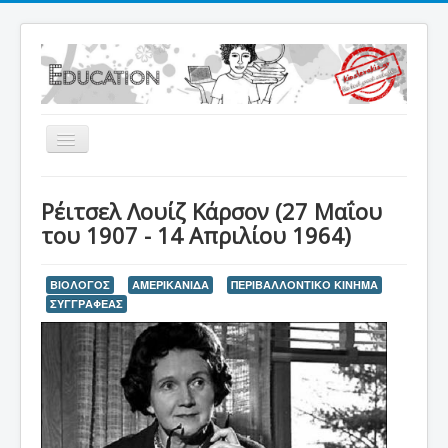
Εναλλαγή
πλοήγησης
Home
Ρέιτσελ Λουίζ Κάρσον (27 Μαΐου
Θέματα Γυμνασίου
του 1907 - 14 Απριλίου 1964)
Βιντεομαθήματα Γυμνασίου
ΒΙΟΛΟΓΟΣ
ΑΜΕΡΙΚΑΝΙΔΑ
ΠΕΡΙΒΑΛΛΟΝΤΙΚΟ ΚΙΝΗΜΑ
Γεωμετρικές κατασκευές
ΣΥΓΓΡΑΦΕΑΣ
Χαρτί κ.λ.π.
PLUS
Comics
eClass