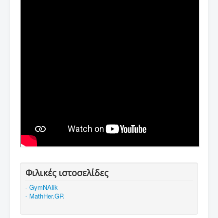
Φιλικές ιστοσελίδες
- GymNAlik
- MathHer.GR