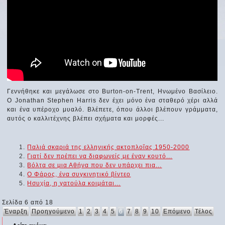
Γεννήθηκε και μεγάλωσε στο Burton-on-Trent, Ηνωμένο Βασίλειο.
Ο Jonathan Stephen Harris δεν έχει μόνο ένα σταθερό χέρι αλλά
και ένα υπέροχο μυαλό. Βλέπετε, όπου άλλοι βλέπουν γράμματα,
αυτός ο καλλιτέχνης βλέπει σχήματα και μορφές...
Παλιά σκαριά της ελληνικής ακτοπλοΐας 1950-2000
Γιατί δεν πρέπει να διαφωνείς με έναν κουτό...
Βόλτα σε μια Αθήνα που δεν υπάρχει πια...
Ο Φάρος, ένα συγκινητικό βίντεο
Ησυχία, η γατούλα κοιμάται...
Σελίδα 6 από 18
Έναρξη
Προηγούμενο
1
2
3
4
5
6
7
8
9
10
Επόμενο
Τέλος