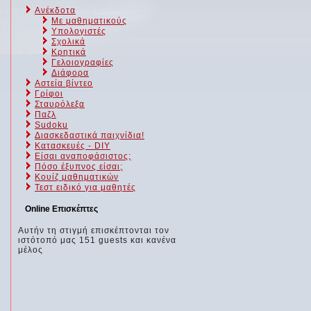
Ανέκδοτα
Με μαθηματικούς
Υπολογιστές
Σχολικά
Κρητικά
Γελοιογραφίες
Διάφορα
Αστεία βίντεο
Γρίφοι
Σταυρόλεξα
Παζλ
Sudoku
Διασκεδαστικά παιχνίδια!
Κατασκευές - DIY
Είσαι αναποφάσιστος;
Πόσο έξυπνος είσαι;
Kουίζ μαθηματικών
Τεστ ειδικό για μαθητές
Online Επισκέπτες
Αυτήν τη στιγμή επισκέπτονται τον
ιστότοπό μας 151 guests και κανένα
μέλος