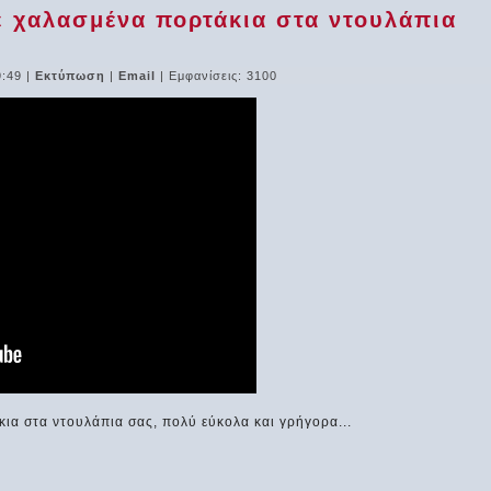
 χαλασμένα πορτάκια στα ντουλάπια
9:49
|
Εκτύπωση
|
Email
| Εμφανίσεις: 3100
ια στα ντουλάπια σας, πολύ εύκολα και γρήγορα...