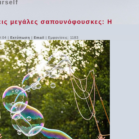
urself
νεις μεγάλες σαπουνόφουσκες: Η
0:04
|
Εκτύπωση
|
Email
| Εμφανίσεις: 1183