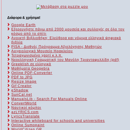
Διάφορα & χρήσιμα!
Google Earth
Εξερευνήστε πάνω από 2000 μουσεία και συλλογές σε όλο τον
κόσμο από το σπίτι
Ανοικτή Βιβλιοθήκη: Ελεύθερα και νόμιμα ελληνικά ψηφιακά
βιβλία
PISA - Διεθνές Πρόγραμμα Αξιολόγησης Μαθητών
Αρχαιολογικό Μουσείο Ηρακλείου
Τετραγωνισμένο χαρτί κ.λ.π.
Νεοελληνική Γραμματική του Μανόλη Τριανταφυλλίδη (pdf)
Greeklish σε ελληνικά
Μαθήματα Geogebra
Online PDF-Converter
PDF to JPG
Resize Image
Gif Creator
eShadow
SunCal.net
ManualsLib - Search For Manuals Online
ConvertWorld
Ναυτικοί κόμποι
azLYRICS.com
LyricsTranslate
Interactive whiteboard for schools and universities
Online Sumopaint
WorldCitizen.GR