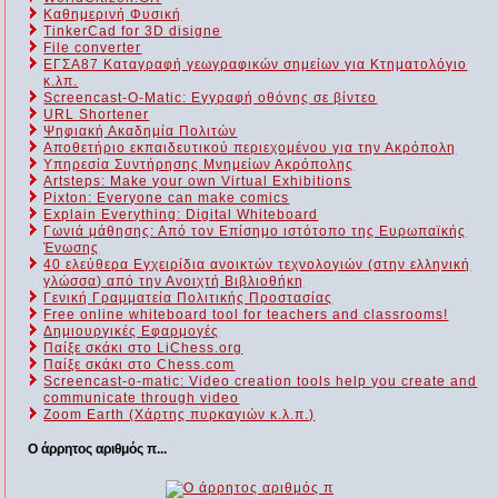
Καθημερινή Φυσική
TinkerCad for 3D disigne
File converter
ΕΓΣΑ87 Καταγραφή γεωγραφικών σημείων για Κτηματολόγιο
κ.λπ.
Screencast-O-Matic: Εγγραφή οθόνης σε βίντεο
URL Shortener
Ψηφιακή Ακαδημία Πολιτών
Αποθετήριο εκπαιδευτικού περιεχομένου για την Ακρόπολη
Υπηρεσία Συντήρησης Μνημείων Ακρόπολης
Artsteps: Make your own Virtual Exhibitions
Pixton: Everyone can make comics
Explain Everything: Digital Whiteboard
Γωνιά μάθησης: Από τον Επίσημο ιστότοπο της Ευρωπαϊκής
Ένωσης
40 ελεύθερα Εγχειρίδια ανοικτών τεχνολογιών (στην ελληνική
γλώσσα) από την Ανοιχτή Βιβλιοθήκη
Γενική Γραμματεία Πολιτικής Προστασίας
Free online whiteboard tool for teachers and classrooms!
Δημιουργικές Εφαρμογές
Παίξε σκάκι στο LiChess.org
Παίξε σκάκι στο Chess.com
Screencast-o-matic: Video creation tools help you create and
communicate through video
Zoom Earth (Χάρτης πυρκαγιών κ.λ.π.)
Ο άρρητος αριθμός π...