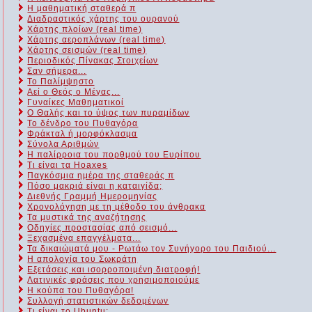
Η μαθηματική σταθερά π
Διαδραστικός χάρτης του ουρανού
Χάρτης πλοίων (real time)
Χάρτης αεροπλάνων (real time)
Χάρτης σεισμών (real time)
Περιοδικός Πίνακας Στοιχείων
Σαν σήμερα...
Το Παλίμψηστο
Αεί ο Θεός ο Μέγας...
Γυναίκες Μαθηματικοί
Ο Θαλής και το ύψος των πυραμίδων
Το δένδρο του Πυθαγόρα
Φράκταλ ή μορφόκλασμα
Σύνολα Αριθμών
Η παλίρροια του πορθμού του Ευρίπου
Τι είναι τα Hoaxes
Παγκόσμια ημέρα της σταθεράς π
Πόσο μακριά είναι η καταιγίδα;
Διεθνής Γραμμή Ημερομηνίας
Χρονολόγηση με τη μέθοδο του άνθρακα
Τα μυστικά της αναζήτησης
Οδηγίες προστασίας από σεισμό...
Ξεχασμένα επαγγέλματα...
Τα δικαιώματά μου - Ρωτάω τον Συνήγορο του Παιδιού...
Η απολογία του Σωκράτη
Εξετάσεις και ισορροποιμένη διατροφή!
Λατινικές φράσεις που χρησιμοποιούμε
Η κούπα του Πυθαγόρα!
Συλλογή στατιστικών δεδομένων
Τι είναι το Ubuntu;