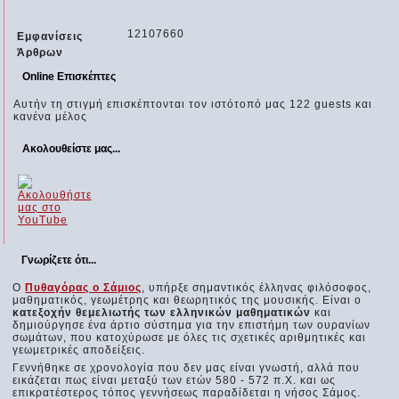
12107660
Εμφανίσεις
Άρθρων
Online Επισκέπτες
Αυτήν τη στιγμή επισκέπτονται τον ιστότοπό μας 122 guests και
κανένα μέλος
Ακολουθείστε μας...
Γνωρίζετε ότι...
Ο
Πυθαγόρας ο Σάμιος
, υπήρξε σημαντικός έλληνας
φιλόσοφος
,
μαθηματικός, γεωμέτρης και θεωρητικός της μουσικής. Είναι ο
κατεξοχήν θεμελιωτής των ελληνικών μαθηματικών
και
δημιούργησε ένα άρτιο σύστημα για την επιστήμη των ουρανίων
σωμάτων, που κατοχύρωσε με όλες τις σχετικές αριθμητικές και
γεωμετρικές αποδείξεις.
Γεννήθηκε σε χρονολογία που δεν μας είναι γνωστή, αλλά που
εικάζεται πως είναι μεταξύ των ετών 580 - 572 π.Χ. και ως
επικρατέστερος τόπος γεννήσεως παραδίδεται η νήσος Σάμος.