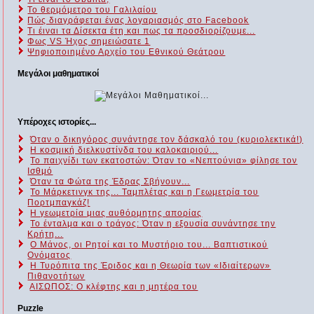
Το θερμόμετρο του Γαλιλαίου
Πώς διαγράφεται ένας λογαριασμός στο Facebook
Τι έιναι τα Δίσεκτα έτη και πως τα προσδιορίζουμε...
Φως VS Ήχος σημειώσατε 1
Ψηφιοποιημένο Αρχείο του Εθνικού Θεάτρου
Μεγάλοι μαθηματικοί
Υπέροχες ιστορίες...
Όταν ο δικηγόρος συνάντησε τον δάσκαλό του (κυριολεκτικά!)
Η κοσμική διελκυστίνδα του καλοκαιριού...
Το παιχνίδι των εκατοστών: Όταν το «Νεπτούνια» φίλησε τον
Ισθμό
Όταν τα Φώτα της Έδρας Σβήνουν...
Το Μάρκετινγκ της... Ταμπλέτας και η Γεωμετρία του
Πορτμπαγκάζ!
Η γεωμετρία μιας αυθόρμητης απορίας
Το ένταλμα και ο τράγος: Όταν η εξουσία συνάντησε την
Κρήτη...
Ο Μάνος, οι Ρητοί και το Μυστήριο του... Βαπτιστικού
Ονόματος
Η Τυρόπιτα της Έριδος και η Θεωρία των «Ιδιαίτερων»
Πιθανοτήτων
ΑΙΣΩΠΟΣ: Ο κλέφτης και η μητέρα του
Puzzle