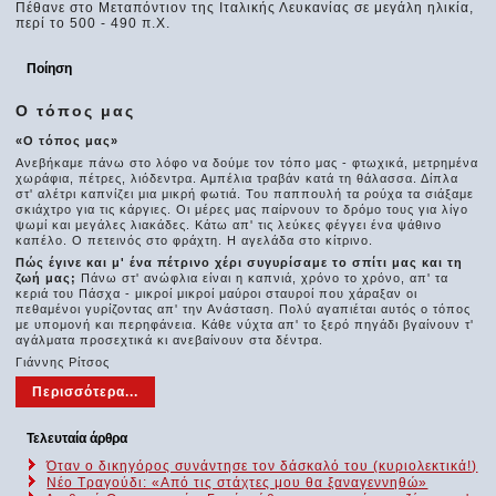
Πέθανε στο Μεταπόντιον της Ιταλικής Λευκανίας σε μεγάλη ηλικία,
περί το 500 - 490 π.Χ.
Ποίηση
Ο τόπος μας
«Ο τόπος μας»
Ανεβήκαμε πάνω στο λόφο να δούμε τον τόπο μας - φτωχικά, μετρημένα
χωράφια, πέτρες, λιόδεντρα. Αμπέλια τραβάν κατά τη θάλασσα. Δίπλα
στ' αλέτρι καπνίζει μια μικρή φωτιά. Του παππουλή τα ρούχα τα σιάξαμε
σκιάχτρο για τις κάργιες. Οι μέρες μας παίρνουν το δρόμο τους για λίγο
ψωμί και μεγάλες λιακάδες. Κάτω απ' τις λεύκες φέγγει ένα ψάθινο
καπέλο. Ο πετεινός στο φράχτη. Η αγελάδα στο κίτρινο.
Πώς έγινε και μ' ένα πέτρινο χέρι συγυρίσαμε το σπίτι μας και τη
ζωή μας;
Πάνω στ' ανώφλια είναι η καπνιά, χρόνο το χρόνο, απ' τα
κεριά του Πάσχα - μικροί μικροί μαύροι σταυροί που χάραξαν οι
πεθαμένοι γυρίζοντας απ' την Ανάσταση. Πολύ αγαπιέται αυτός ο τόπος
με υπομονή και περηφάνεια. Κάθε νύχτα απ' το ξερό πηγάδι βγαίνουν τ'
αγάλματα προσεχτικά κι ανεβαίνουν στα δέντρα.
Γιάννης Ρίτσος
Περισσότερα...
Τελευταία άρθρα
Όταν ο δικηγόρος συνάντησε τον δάσκαλό του (κυριολεκτικά!)
Νέο Τραγούδι: «Από τις στάχτες μου θα ξαναγεννηθώ»