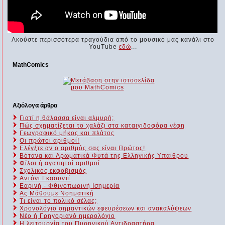
Ακούστε περισσότερα τραγούδια από το μουσικό μας κανάλι στο
YouTube
εδώ
...
MathComics
Αξιόλογα άρθρα
Γιατί η θάλασσα είναι αλμυρή;
Πώς σχηματίζεται το χαλάζι στα καταιγιδοφόρα νέφη
Γεωγραφικό μήκος και πλάτος
Οι πρώτοι αριθμοί!
Ελέγξτε αν ο αριθμός σας είναι Πρώτος!
Βότανα και Αρωματικά Φυτά της Ελληνικής Υπαίθρου
Φίλοι ή αγαπητοί αριθμοί
Σχολικός εκφοβισμός
Αντόνι Γκαουντί
Εαρινή - Φθινοπωρινή Ισημερία
Ας Μάθουμε Νοηματική
Τι είναι το πολικό σέλας;
Χρονολόγιο σημαντικών εφευρέσεων και ανακαλύψεων
Νέο ή Γρηγοριανό ημερολόγιο
Η λειτουργία του Πυρηνικού Αντιδραστήρα