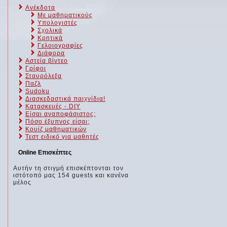
Ανέκδοτα
Με μαθηματικούς
Υπολογιστές
Σχολικά
Κρητικά
Γελοιογραφίες
Διάφορα
Αστεία βίντεο
Γρίφοι
Σταυρόλεξα
Παζλ
Sudoku
Διασκεδαστικά παιχνίδια!
Κατασκευές - DIY
Είσαι αναποφάσιστος;
Πόσο έξυπνος είσαι;
Kουίζ μαθηματικών
Τεστ ειδικό για μαθητές
Online Επισκέπτες
Αυτήν τη στιγμή επισκέπτονται τον
ιστότοπό μας 154 guests και κανένα
μέλος