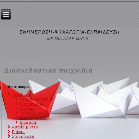
ΕΝΗΜΕΡΩΣΗ-ΨΥΧΑΓΩΓΙΑ-ΕΚΠΑΙΔΕΥΣΗ
ΜΕ ΜΙΑ ΑΛΛΗ ΜΑΤΙΑ...
Διασκεδαστικά παιχνίδια
Δείτε ακόμα...
Ανέκδοτα
Με μαθηματικούς
Υπολογιστές
Σχολικά
Κρητικά
Γελοιογραφίες
Διάφορα
Αστεία βίντεο
Γρίφοι
Σταυρόλεξα