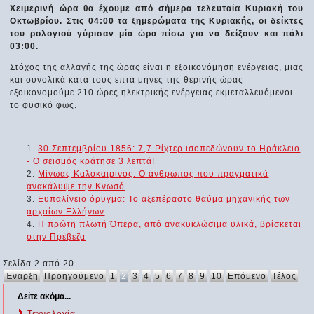
Χειμερινή ώρα θα έχουμε από σήμερα τελευταία Κυριακή του
Οκτωβρίου. Στις 04:00 τα ξημερώματα της Κυριακής, οι δείκτες
του ρολογιού γύρισαν μία ώρα πίσω για να δείξουν και πάλι
03:00.
Στόχος της αλλαγής της ώρας είναι η εξοικονόμηση ενέργειας, μιας
και συνολικά κατά τους επτά μήνες της θερινής ώρας
εξοικονομούμε 210 ώρες ηλεκτρικής ενέργειας εκμεταλλευόμενοι
το φυσικό φως.
30 Σεπτεμβρίου 1856: 7,7 Ρίχτερ ισοπεδώνουν το Ηράκλειο
- Ο σεισμός κράτησε 3 λεπτά!
Μίνωας Καλοκαιρινός: Ο άνθρωπος που πραγματικά
ανακάλυψε την Κνωσό
Ευπαλίνειο όρυγμα: Το αξεπέραστο θαύμα μηχανικής των
αρχαίων Ελλήνων
Η πρώτη πλωτή Όπερα, από ανακυκλώσιμα υλικά, βρίσκεται
στην Πρέβεζα
Σελίδα 2 από 20
Έναρξη
Προηγούμενο
1
2
3
4
5
6
7
8
9
10
Επόμενο
Τέλος
Δείτε ακόμα...
Τεχνολογία