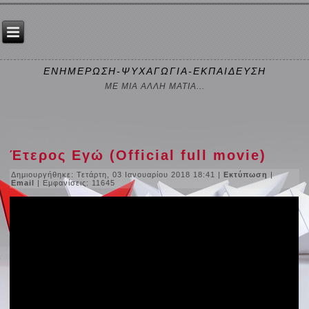
ΕΝΗΜΕΡΩΣΗ-ΨΥΧΑΓΩΓΙΑ-ΕΚΠΑΙΔΕΥΣΗ
ΜΕ ΜΙΑ ΑΛΛΗ ΜΑΤΙΑ...
Έτερος Εγώ (Official full movie)
Δημιουργήθηκε: Τετάρτη, 03 Ιανουαρίου 2018 18:41
|
Εκτύπωση
|
Email
| Εμφανίσεις: 11645