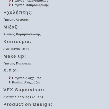
Γιώργος Γεωργόπουλος
Γιώργος Μαυροψαρίδης
Ηχολήπτης:
Γιάννης Αντύπας
Μιξάζ:
Κώστας Βαρυμποπιώτης
Κοστούμια:
Άγις Παναγιώτου
Μake up:
Γιάννης Παμούκης
S.F.X:
Γιώργος Αλαχούζος
Ρούλης Αλαχούζος
VFX Supervisor:
Αντώνης Κοτζιάς (YAFKA)
Production Design: