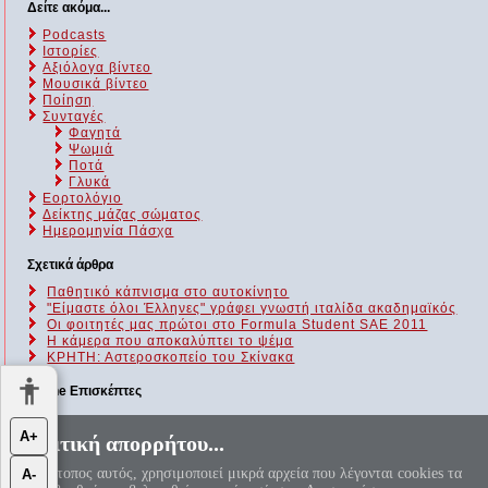
Δείτε ακόμα...
Podcasts
Ιστορίες
Αξιόλογα βίντεο
Μουσικά βίντεο
Ποίηση
Συνταγές
Φαγητά
Ψωμιά
Ποτά
Γλυκά
Εορτολόγιο
Δείκτης μάζας σώματος
Ημερομηνία Πάσχα
Σχετικά άρθρα
Παθητικό κάπνισμα στο αυτοκίνητο
"Είμαστε όλοι Έλληνες" γράφει γνωστή ιταλίδα ακαδημαϊκός
Οι φοιτητές μας πρώτοι στο Formula Student SAE 2011
Η κάμερα που αποκαλύπτει το ψέμα
ΚΡΗΤΗ: Αστεροσκοπείο του Σκίνακα
Online Επισκέπτες
Αυτήν τη στιγμή επισκέπτονται τον ιστότοπό μας 154 guests και
Α+
Πολιτική απορρήτου...
κανένα μέλος
Ο ιστότοπος αυτός, χρησιμοποιεί μικρά αρχεία που λέγονται cookies τα
Α-
«Αεί ο Θεός ο Μέγας γεωμετρεί, το κύκλου μήκος ίνα