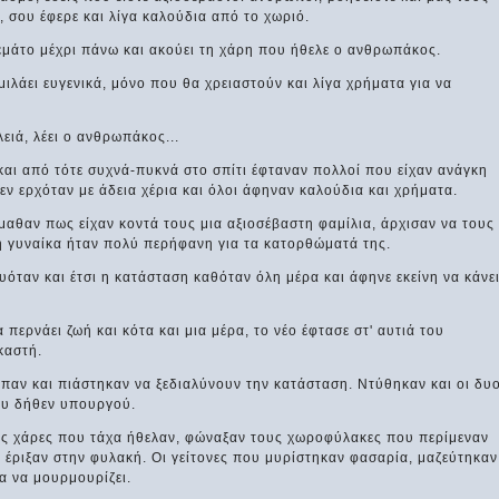
 σου έφερε και λίγα καλούδια από το χωριό.
 γεμάτο μέχρι πάνω και ακούει τη χάρη που ήθελε ο ανθρωπάκος.
ιλάει ευγενικά, μόνο που θα χρειαστούν και λίγα χρήματα για να
λειά, λέει ο ανθρωπάκος...
αι από τότε συχνά-πυκνά στο σπίτι έφταναν πολλοί που είχαν ανάγκη
εν ερχόταν με άδεια χέρια και όλοι άφηναν καλούδια και χρήματα.
έμαθαν πως είχαν κοντά τους μια αξιοσέβαστη φαμίλια, άρχισαν να τους
ι η γυναίκα ήταν πολύ περήφανη για τα κατορθώματά της.
όταν και έτσι η κατάσταση καθόταν όλη μέρα και άφηνε εκείνη να κάνε
 περνάει ζωή και κότα και μια μέρα, το νέο έφτασε στ' αυτιά του
καστή.
ίπαν και πιάστηκαν να ξεδιαλύνουν την κατάσταση. Ντύθηκαν και οι δυ
του δήθεν υπουργού.
ις χάρες που τάχα ήθελαν, φώναξαν τους χωροφύλακες που περίμεναν
ς έριξαν στην φυλακή. Οι γείτονες που μυρίστηκαν φασαρία, μαζεύτηκαν
α να μουρμουρίζει.