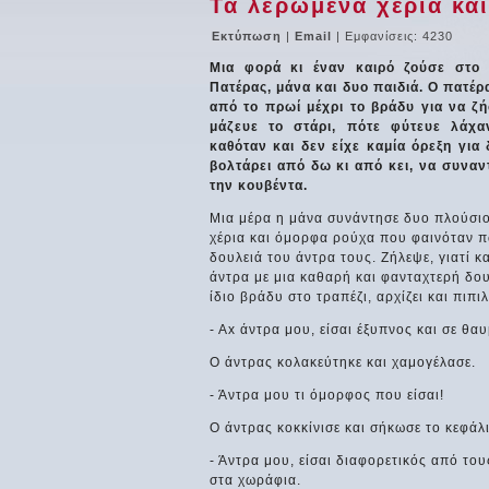
Τα λερωμένα χέρια κα
Εκτύπωση
|
Email
| Εμφανίσεις: 4230
Μια φορά κι έναν καιρό ζούσε στο 
Πατέρας, μάνα και δυο παιδιά. Ο πατέ
από το πρωί μέχρι το βράδυ για να ζή
μάζευε το στάρι, πότε φύτευε λάχα
καθόταν και δεν είχε καμία όρεξη για
βολτάρει από δω κι από κει, να συναν
την κουβέντα.
Μια μέρα η μάνα συνάντησε δυο πλούσι
χέρια και όμορφα ρούχα που φαινόταν πω
δουλειά του άντρα τους. Ζήλεψε, γιατί κα
άντρα με μια καθαρή και φανταχτερή δου
ίδιο βράδυ στο τραπέζι, αρχίζει και πιπι
- Ax άντρα μου, είσαι έξυπνος και σε θα
Ο άντρας κολακεύτηκε και χαμογέλασε.
- Άντρα μου τι όμορφος που είσαι!
Ο άντρας κοκκίνισε και σήκωσε το κεφάλι
- Άντρα μου, είσαι διαφορετικός από το
στα χωράφια.