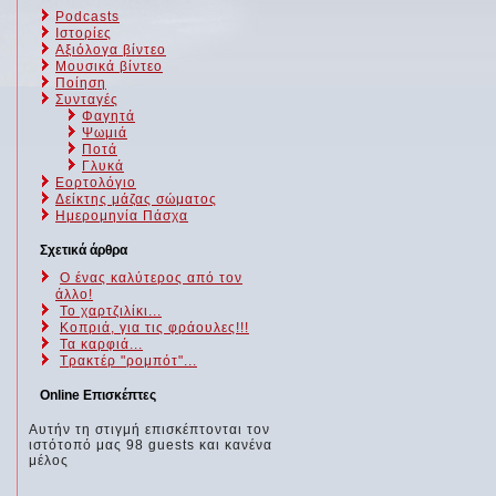
Podcasts
Ιστορίες
Αξιόλογα βίντεο
Μουσικά βίντεο
Ποίηση
Συνταγές
Φαγητά
Ψωμιά
Ποτά
Γλυκά
Εορτολόγιο
Δείκτης μάζας σώματος
Ημερομηνία Πάσχα
Σχετικά άρθρα
Ο ένας καλύτερος από τον
άλλο!
Το χαρτζιλίκι...
Κοπριά, για τις φράουλες!!!
Τα καρφιά...
Τρακτέρ "ρομπότ"...
Online Επισκέπτες
Αυτήν τη στιγμή επισκέπτονται τον
ιστότοπό μας 98 guests και κανένα
μέλος