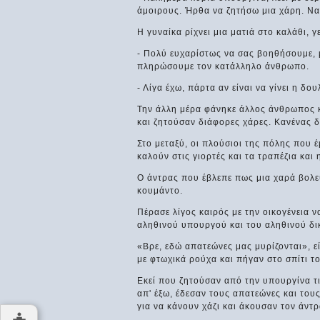
άμοιρους. Ήρθα να ζητήσω μια χάρη. Να,
Η γυναίκα ρίχνει μια ματιά στο καλάθι,
- Πολύ ευχαρίστως να σας βοηθήσουμε, μ
πληρώσουμε τον κατάλληλο άνθρωπο.
- Λίγα έχω, πάρτα αν είναι να γίνει η δου
Την άλλη μέρα φάνηκε άλλος άνθρωπος κ
και ζητούσαν διάφορες χάρες. Κανένας δ
Στο μεταξύ, οι πλούσιοι της πόλης που 
καλούν στις γιορτές και τα τραπέζια κα
Ο άντρας που έβλεπε πως μια χαρά βολευ
κουμάντο.
Πέρασε λίγος καιρός με την οικογένεια να
αληθινού υπουργού και του αληθινού δι
«Βρε, εδώ απατεώνες μας μυρίζονται», ε
με φτωχικά ρούχα και πήγαν στο σπίτι 
Εκεί που ζητούσαν από την υπουργίνα τ
απ' έξω, έδεσαν τους απατεώνες και του
για να κάνουν χάζι και άκουσαν τον άντρ