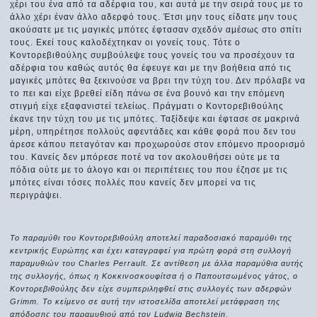
χέρι του ένα από τα αδέρφια του, και αυτά με την σειρά τους με το
άλλο χέρι έναν άλλο αδερφό τους. Έτσι μην τους είδατε μην τους
ακούσατε με τις μαγικές μπότες έφτασαν σχεδόν αμέσως στο σπίτι
τους. Εκεί τους καλοδέχτηκαν οι γονείς τους. Τότε ο
Κοντορεβιθούλης συμβούλεψε τους γονείς του να προσέχουν τα
αδέρφια του καθώς αυτός θα έφευγε και με την βοήθεια από τις
μαγικές μπότες θα ξεκινούσε να βρει την τύχη του. Δεν πρόλαβε να
το πει και είχε βρεθεί είδη πάνω σε ένα βουνό και την επόμενη
στιγμή είχε εξαφανιστεί τελείως. Πράγματι ο Κοντορεβιθούλης
έκανε την τύχη του με τις μπότες. Ταξίδεψε και έφτασε σε μακρινά
μέρη, υπηρέτησε πολλούς αφεντάδες και κάθε φορά που δεν του
άρεσε κάπου πεταγόταν και προχωρούσε στον επόμενο προορισμό
του. Κανείς δεν μπόρεσε ποτέ να τον ακολουθήσει ούτε με τα
πόδια ούτε με το άλογο και οι περιπέτειες του που έζησε με τις
μπότες είναι τόσες πολλές που κανείς δεν μπορεί να τις
περιγράψει.
Το παραμύθι του Κοντορεβιθούλη αποτελεί παραδοσιακό παραμύθι της
κεντρικής Ευρώπης και έχει καταγραφεί για πρώτη φορά στη συλλογή
παραμυθιών του Charles Perrault. Σε αντίθεση με άλλα παραμύθια αυτής
της συλλογής, όπως η Κοκκινοσκουφίτσα ή ο Παπουτσωμένος γάτος, ο
Κοντορεβιθούλης δεν είχε συμπεριληφθεί στις συλλογές των αδερφών
Grimm. Το κείμενο σε αυτή την ιστοσελίδα αποτελεί μετάφραση της
απόδοσης του παραμυθιού από τον Ludwig Bechstein.