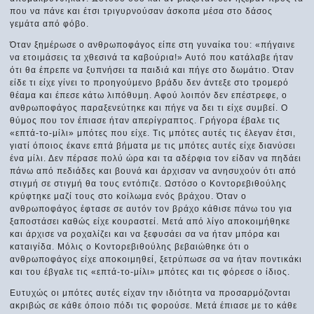
που να πάνε και έτσι τριγυρνούσαν άσκοπα μέσα στο δάσος
γεμάτα από φόβο.
Όταν ξημέρωσε ο ανθρωποφάγος είπε στη γυναίκα του: «πήγαινε
να ετοιμάσεις τα χθεσινά τα καβούρια!» Αυτό που κατάλαβε ήταν
ότι θα έπρεπε να ξυπνήσει τα παιδιά και πήγε στο δωμάτιο. Όταν
είδε τι είχε γίνει το προηγούμενο βράδυ δεν άντεξε στο τρομερό
θέαμα και έπεσε κάτω λιπόθυμη. Αφού λοιπόν δεν επέστρεφε, ο
ανθρωποφάγος παραξενεύτηκε και πήγε να δει τι είχε συμβεί. Ο
θύμος που τον έπιασε ήταν απερίγραπτος. Γρήγορα έβαλε τις
«επτά-το-μίλι» μπότες που είχε. Τις μπότες αυτές τις έλεγαν έτσι,
γιατί όποιος έκανε επτά βήματα με τις μπότες αυτές είχε διανύσει
ένα μίλι. Δεν πέρασε πολύ ώρα και τα αδέρφια τον είδαν να πηδάει
πάνω από πεδιάδες και βουνά και άρχισαν να ανησυχούν ότι από
στιγμή σε στιγμή θα τους εντόπιζε. Ωστόσο ο Κοντορεβιθούλης
κρύφτηκε μαζί τους στο κοίλωμα ενός βράχου. Όταν ο
ανθρωποφάγος έφτασε σε αυτόν τον βράχο κάθισε πάνω του για
ξαποστάσει καθώς είχε κουραστεί. Μετά από λίγο αποκοιμήθηκε
και άρχισε να ροχαλίζει και να ξεφυσάει σα να ήταν μπόρα και
καταιγίδα. Μόλις ο Κοντορεβιθούλης βεβαιώθηκε ότι ο
ανθρωποφάγος είχε αποκοιμηθεί, ξετρύπωσε σα να ήταν ποντικάκι
και του έβγαλε τις «επτά-το-μίλι» μπότες και τις φόρεσε ο ίδιος.
Ευτυχώς οι μπότες αυτές είχαν την ιδιότητα να προσαρμόζονται
ακριβώς σε κάθε όποιο πόδι τις φορούσε. Μετά έπιασε με το κάθε