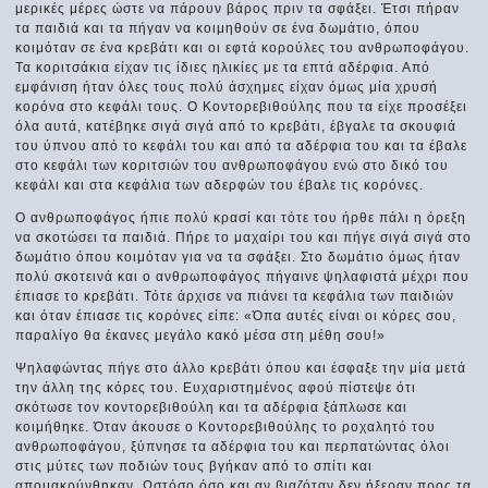
μερικές μέρες ώστε να πάρουν βάρος πριν τα σφάξει. Έτσι πήραν
τα παιδιά και τα πήγαν να κοιμηθούν σε ένα δωμάτιο, όπου
κοιμόταν σε ένα κρεβάτι και οι εφτά κορούλες του ανθρωποφάγου.
Τα κοριτσάκια είχαν τις ίδιες ηλικίες με τα επτά αδέρφια. Από
εμφάνιση ήταν όλες τους πολύ άσχημες είχαν όμως μία χρυσή
κορόνα στο κεφάλι τους. Ο Κοντορεβιθούλης που τα είχε προσέξει
όλα αυτά, κατέβηκε σιγά σιγά από το κρεβάτι, έβγαλε τα σκουφιά
του ύπνου από το κεφάλι του και από τα αδέρφια του και τα έβαλε
στο κεφάλι των κοριτσιών του ανθρωποφάγου ενώ στο δικό του
κεφάλι και στα κεφάλια των αδερφών του έβαλε τις κορόνες.
Ο ανθρωποφάγος ήπιε πολύ κρασί και τότε του ήρθε πάλι η όρεξη
να σκοτώσει τα παιδιά. Πήρε το μαχαίρι του και πήγε σιγά σιγά στο
δωμάτιο όπου κοιμόταν για να τα σφάξει. Στο δωμάτιο όμως ήταν
πολύ σκοτεινά και ο ανθρωποφάγος πήγαινε ψηλαφιστά μέχρι που
έπιασε το κρεβάτι. Τότε άρχισε να πιάνει τα κεφάλια των παιδιών
και όταν έπιασε τις κορόνες είπε: «Όπα αυτές είναι οι κόρες σου,
παραλίγο θα έκανες μεγάλο κακό μέσα στη μέθη σου!»
Ψηλαφώντας πήγε στο άλλο κρεβάτι όπου και έσφαξε την μία μετά
την άλλη της κόρες του. Ευχαριστημένος αφού πίστεψε ότι
σκότωσε τον κοντορεβιθούλη και τα αδέρφια ξάπλωσε και
κοιμήθηκε. Όταν άκουσε ο Κοντορεβιθούλης το ροχαλητό του
ανθρωποφάγου, ξύπνησε τα αδέρφια του και περπατώντας όλοι
στις μύτες των ποδιών τους βγήκαν από το σπίτι και
απομακρύνθηκαν. Ωστόσο όσο και αν βιαζόταν δεν ήξεραν προς τα