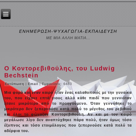
ΕΝΗΜΕΡΩΣΗ-ΨΥΧΑΓΩΓΙΑ-ΕΚΠΑΙΔΕΥΣΗ
ΜΕ ΜΙΑ ΑΛΛΗ ΜΑΤΙΑ...
Ο Κοντορεβιθούλης, του Ludwig
Bechstein
Εκτύπωση
|
Email
| Εμφανίσεις: 6483
Μια φορά και έναν καιρό ήταν ένας καλαθοποιός με την γυναίκα
του, που είχανε επτά γιους αλλά κάθε παιδί που γεννιόταν
ήτανε μικρότερο από το προηγούμενο. Όταν γεννήθηκε το
μικρότερο δεν ξεπερνούσε κατά πολύ το μέγεθος του ρεβιθιού
και όλοι το φώναζαν Κοντορεβιθούλη. Αν και με τον καιρό
μεγάλωσε λίγο δεν αναπτύχθηκε πάρα πολύ, ήταν όμως τόσο
έξυπνος και τόσο ετοιμόλογος που ξεπερνούσε κατά πολύ τα
αδέρφια του.