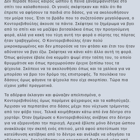
Δεν πέρασε πολύς καιρός ώσπου η πείνα ξαναεμφανίστηκε στο
σπίτι του καλαθοποιού. Οι γονείς σκέφτηκαν και πάλι ότι θα
έπρεπε να αφήσουν τα παιδιά στο δάσος, για να ακολουθήσουν
την μοίρα τους. Έτσι το βράδυ που το συζητούσαν μεγαλόφωνα, ο
Κοντορεβιθούλης άκουσε τα πάντα. Σκέφτηκε το ξημέρωμα να βγει
από το σπίτι και να μαζέψει βοτσαλάκια όπως την προηγούμενη
φορά, αλλά για κακή του τύχη αυτή την φορά ο σύρτης της πόρτας
ήταν τραβηγμένος. Ο Κοντορεβιθούλης ήταν πολύ
μικροκαμωμένος και δεν μπορούσε να τον φτάσει και έτσι του ήταν
αδύνατον να βγει έξω. Σκέφτηκε να κάνει κάτι άλλο αυτή τη φορά.
Όπως φεύγανε έβαλε ένα κομμάτι ψωμί στην τσέπη του, το οποίο
θρυμμάτισε και όπως προχωρούσαν έριχνε ξοπίσω τους τα
ψίχουλα. Σκόπευε να τα ακολουθήσει όπως και τα χαλίκια για να
μπορέσει να βρει τον δρόμο της επιστροφής. Τα πουλάκια του
δάσους όμως φάγανε τα ψίχουλα που είχε σκορπίσει. Τώρα πια
είχανε χαθεί πραγματικά.
Τα αδέρφια έκλαιγαν και φώναζαν απελπισμένα, ο
Κοντορεβιθούλης όμως παρέμενε ψύχραιμος και τα καθησύχαζε.
Άρχισαν να περπατάνε στο δάσος μέχρι που νύχτωσε τρέμοντας
από τον φόβο τους. Τελικά κοιμήθηκαν κάτω από ένα δέντρο στο
χορτάρι. Όταν ξημέρωσε ο Κοντορεβιθούλης ανέβηκε στο δέντρο
για να εξερευνήσει την περιοχή. Αρχικά έβλεπε μόνο δέντρα ώσπου
ανακάλυψε την σκεπή ενός σπιτιού, μετά αφού αποτύπωσε την
κατεύθυνση κατέβηκε από το δέντρο και ανέλαβε να οδηγήσει τα