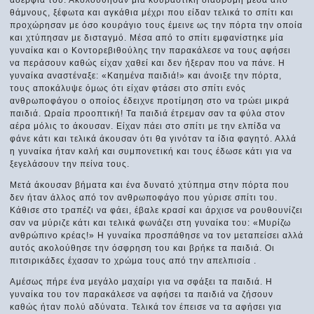
αδέρφια του. Ακολούθησαν μια κουραστική διαδρομή μέσα από
θάμνους, ξέφωτα και αγκάθια μέχρι που είδαν τελικά το σπίτι και
προχώρησαν με όσο κουράγιο τους έμεινε ως την πόρτα την οποία
και χτύπησαν με δισταγμό. Μέσα από το σπίτι εμφανίστηκε μία
γυναίκα και ο Κοντορεβιθούλης την παρακάλεσε να τους αφήσει
να περάσουν καθώς είχαν χαθεί και δεν ήξεραν που να πάνε. Η
γυναίκα αναστέναξε: «Καημένα παιδιά!» και άνοιξε την πόρτα,
τους αποκάλυψε όμως ότι είχαν φτάσει στο σπίτι ενός
ανθρωποφάγου ο οποίος έδειχνε προτίμηση στο να τρώει μικρά
παιδιά. Ωραία προοπτική! Τα παιδιά έτρεμαν σαν τα φύλα στον
αέρα μόλις το άκουσαν. Είχαν πάει στο σπίτι με την ελπίδα να
φάνε κάτι και τελικά άκουσαν ότι θα γινόταν τα ίδια φαγητό. Αλλά
η γυναίκα ήταν καλή και συμπονετική και τους έδωσε κάτι για να
ξεγελάσουν την πείνα τους.
Μετά άκουσαν βήματα και ένα δυνατό χτύπημα στην πόρτα που
δεν ήταν άλλος από τον ανθρωποφάγο που γύρισε σπίτι του.
Κάθισε στο τραπέζι να φάει, έβαλε κρασί και άρχισε να ρουθουνίζει
σαν να μύριζε κάτι και τελικά φωνάζει στη γυναίκα του: «Μυρίζω
ανθρώπινο κρέας!» Η γυναίκα προσπάθησε να τον μεταπείσει αλλά
αυτός ακολούθησε την όσφρηση του και βρήκε τα παιδιά. Οι
πιτσιρικάδες έχασαν το χρώμα τους από την απελπισία .
Αμέσως πήρε ένα μεγάλο μαχαίρι για να σφάξει τα παιδιά. Η
γυναίκα του τον παρακάλεσε να αφήσει τα παιδιά να ζήσουν
καθώς ήταν πολύ αδύνατα. Τελικά τον έπεισε να τα αφήσει για