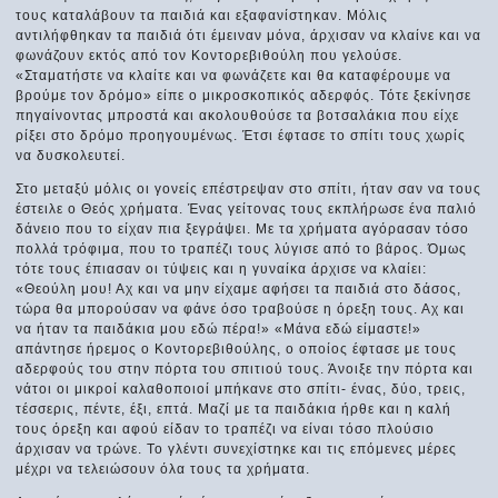
τους καταλάβουν τα παιδιά και εξαφανίστηκαν. Μόλις
αντιλήφθηκαν τα παιδιά ότι έμειναν μόνα, άρχισαν να κλαίνε και να
φωνάζουν εκτός από τον Κοντορεβιθούλη που γελούσε.
«Σταματήστε να κλαίτε και να φωνάζετε και θα καταφέρουμε να
βρούμε τον δρόμο» είπε ο μικροσκοπικός αδερφός. Τότε ξεκίνησε
πηγαίνοντας μπροστά και ακολουθούσε τα βοτσαλάκια που είχε
ρίξει στο δρόμο προηγουμένως. Έτσι έφτασε το σπίτι τους χωρίς
να δυσκολευτεί.
Στο μεταξύ μόλις οι γονείς επέστρεψαν στο σπίτι, ήταν σαν να τους
έστειλε ο Θεός χρήματα. Ένας γείτονας τους εκπλήρωσε ένα παλιό
δάνειο που το είχαν πια ξεγράψει. Με τα χρήματα αγόρασαν τόσο
πολλά τρόφιμα, που το τραπέζι τους λύγισε από το βάρος. Όμως
τότε τους έπιασαν οι τύψεις και η γυναίκα άρχισε να κλαίει:
«Θεούλη μου! Αχ και να μην είχαμε αφήσει τα παιδιά στο δάσος,
τώρα θα μπορούσαν να φάνε όσο τραβούσε η όρεξη τους. Αχ και
να ήταν τα παιδάκια μου εδώ πέρα!» «Μάνα εδώ είμαστε!»
απάντησε ήρεμος ο Κοντορεβιθούλης, ο οποίος έφτασε με τους
αδερφούς του στην πόρτα του σπιτιού τους. Άνοιξε την πόρτα και
νάτοι οι μικροί καλαθοποιοί μπήκανε στο σπίτι- ένας, δύο, τρεις,
τέσσερις, πέντε, έξι, επτά. Μαζί με τα παιδάκια ήρθε και η καλή
τους όρεξη και αφού είδαν το τραπέζι να είναι τόσο πλούσιο
άρχισαν να τρώνε. Το γλέντι συνεχίστηκε και τις επόμενες μέρες
μέχρι να τελειώσουν όλα τους τα χρήματα.