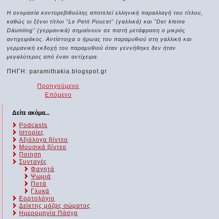
Η ονομασία κοντορεβιθούλης αποτελεί ελληνική παραλλαγή του τίτλου,
καθώς οι ξένοι τίτλοι "Le Petit Poucet" (γαλλικά) και "Der kleine
Däumling" (γερμανικά) σημαίνουν σε πιστή μετάφραση ο μικρός
αντιχειράκος. Αντίστοιχα ο ήρωας του παραμυθιού στη γαλλική και
γερμανική εκδοχή του παραμυθιού όταν γεννήθηκε δεν ήταν
μεγαλύτερος από έναν αντίχειρα.
ΠΗΓΗ: paramithakia.blogspot.gr
Προηγούμενο
Επόμενο
Δείτε ακόμα...
Podcasts
Ιστορίες
Αξιόλογα βίντεο
Μουσικά βίντεο
Ποίηση
Συνταγές
Φαγητά
Ψωμιά
Ποτά
Γλυκά
Εορτολόγιο
Δείκτης μάζας σώματος
Ημερομηνία Πάσχα