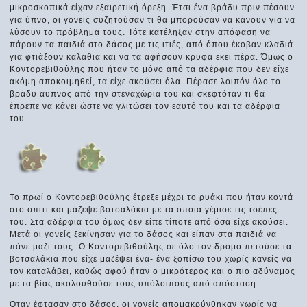
μικροσκοπικά είχαν εξαιρετική όρεξη. Έτσι ένα βράδυ πριν πέσουν
για ύπνο, οι γονείς συζητούσαν τι θα μπορούσαν να κάνουν για να
λύσουν το πρόβλημα τους. Τότε κατέληξαν στην απόφαση να
πάρουν τα παιδιά στο δάσος με τις ιτιές, από όπου έκοβαν κλαδιά
για φτιάξουν καλάθια και να τα αφήσουν κρυφά εκεί πέρα. Όμως ο
Κοντορεβιθούλης που ήταν το μόνο από τα αδέρφια που δεν είχε
ακόμη αποκοιμηθεί, τα είχε ακούσει όλα. Πέρασε λοιπόν όλο το
βράδυ άυπνος από την στεναχώρια του και σκεφτόταν τι θα
έπρεπε να κάνει ώστε να γλιτώσει τον εαυτό του και τα αδέρφια
του.
Το πρωί ο Κοντορεβιθούλης έτρεξε μέχρι το ρυάκι που ήταν κοντά
στο σπίτι και μάζεψε βοτσαλάκια με τα οποία γέμισε τις τσέπες
του. Στα αδέρφια του όμως δεν είπε τίποτε από όσα είχε ακούσει.
Μετά οι γονείς ξεκίνησαν για το δάσος και είπαν στα παιδιά να
πάνε μαζί τους. Ο Κοντορεβιθούλης σε όλο τον δρόμο πετούσε τα
βοτσαλάκια που είχε μαζέψει ένα- ένα ξοπίσω του χωρίς κανείς να
τον καταλάβει, καθώς αφού ήταν ο μικρότερος και ο πιο αδύναμος
με τα βίας ακολουθούσε τους υπόλοιπους από απόσταση.
Όταν έφτασαν στο δάσος, οι γονείς απομακρύνθηκαν χωρίς να