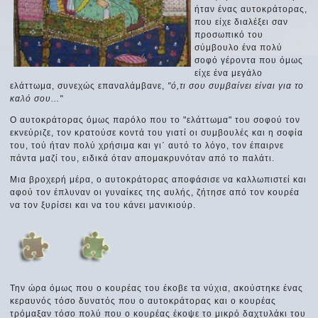
ήταν ένας αυτοκράτορας,
που είχε διαλέξει σαν
προσωπικό του
σύμβουλο ένα πολύ
σοφό γέροντα που όμως
είχε ένα μεγάλο
ελάττωμα, συνεχώς επαναλάμβανε,
"ό,τι σου συμβαίνει είναι για το
καλό σου..."
Ο αυτοκράτορας όμως παρόλο που το "ελάττωμα" του σοφού τον
εκνεύριζε, τον κρατούσε κοντά του γιατί οι συμβουλές και η σοφία
του, τού ήταν πολύ χρήσιμα και γι΄ αυτό το λόγο, τον έπαιρνε
πάντα μαζί του, ειδικά όταν απομακρυνόταν από το παλάτι.
Μια βροχερή μέρα, ο αυτοκράτορας αποφάσισε να καλλωπιστεί και
αφού τον έπλυναν οι γυναίκες της αυλής, ζήτησε από τον κουρέα
να τον ξυρίσει και να του κάνει μανικιούρ.
Την ώρα όμως που ο κουρέας του έκοβε τα νύχια, ακούστηκε ένας
κεραυνός τόσο δυνατός που ο αυτοκράτορας και ο κουρέας
τρόμαξαν τόσο πολύ που ο κουρέας έκοψε το μικρό δαχτυλάκι του