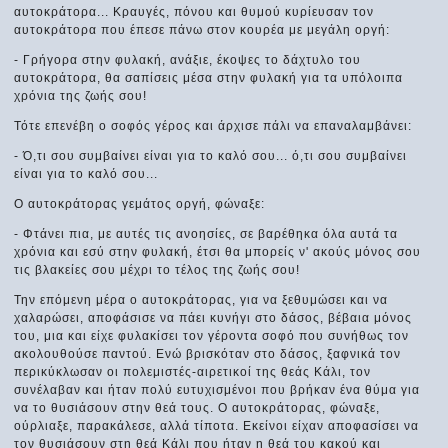
αυτοκράτορα... Κραυγές, πόνου και θυμού κυρίευσαν τον
αυτοκράτορα που έπεσε πάνω στον κουρέα με μεγάλη οργή:
- Γρήγορα στην φυλακή, ανάξιε, έκοψες το δάχτυλο του
αυτοκράτορα, θα σαπίσεις μέσα στην φυλακή για τα υπόλοιπα
χρόνια της ζωής σου!
Τότε επενέβη ο σοφός γέρος και άρχισε πάλι να επαναλαμβάνει:
- Ό,τι σου συμβαίνει είναι για το καλό σου... ό,τι σου συμβαίνει
είναι για το καλό σου...
Ο αυτοκράτορας γεμάτος οργή, φώναξε:
- Φτάνει πια, με αυτές τις ανοησίες, σε βαρέθηκα όλα αυτά τα
χρόνια και εσύ στην φυλακή, έτσι θα μπορείς ν' ακούς μόνος σου
τις βλακείες σου μέχρι το τέλος της ζωής σου!
Την επόμενη μέρα ο αυτοκράτορας, για να ξεθυμώσει και να
χαλαρώσει, αποφάσισε να πάει κυνήγι στο δάσος, βέβαια μόνος
του, μια και είχε φυλακίσει τον γέροντα σοφό που συνήθως τον
ακολουθούσε παντού. Ενώ βρισκόταν στο δάσος, ξαφνικά τον
περικύκλωσαν οι πολεμιστές-αιρετικοί της θεάς Κάλι, τον
συνέλαβαν και ήταν πολύ ευτυχισμένοι που βρήκαν ένα θύμα για
να το θυσιάσουν στην θεά τους. Ο αυτοκράτορας, φώναξε,
ούρλιαξε, παρακάλεσε, αλλά τίποτα. Εκείνοι είχαν αποφασίσει να
τον θυσιάσουν στη θεά Κάλι που ήταν η θεά του κακού και