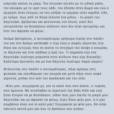
γιόρταζε εκείνη τη μέρα. Τον έντυσαν λοιπόν με το ειδικό ράσο,
τον άλειψαν με το ιερό τους λάδι, τον έδεσαν στον βωμό και ενώ ο
αρχηγός ήταν έτοιμος να του μπήξει το μαχαίρι στην καρδιά, είδε,
με τρόμο, πως από το θύμα έλλειπε ένα μέλος - το μικρό του
δαχτυλάκι, βρίζοντας και φτύνοντας τον έλυσε, γιατί δεν
επιτρεπόταν να θυσιάσουν κάποιον που δεν ήταν αρτιμελής και
έτσι τον άφησαν να φύγει...
Ακόμα ζαλισμένος, ο αυτοκράτορας γρήγορα έτρεξε στο παλάτι
του και στο δρόμο κατάλαβε τι είχε γίνει,ο σοφός γέροντας είχε
δίκιο και ευτυχώς που σε εκείνο το ατύχημα τού έκοψε ο κουρέας
το δάχτυλο και έτσι σώθηκε η ζωή του. Τι σημασία είχε ένα
δαχτυλάκι λιγότερο μπροστά στον κίνδυνο που είχε διατρέξει;
Καλύτερα ζωντανός και με ένα δάχτυλο λιγότερο παρά νεκρός!
Φτάνοντας στο παλάτι ο αυτοκράτορας, πήγε αμέσως στις
φυλακές και ελευθέρωσε τον κουρέα και μετά πήγε στον σοφό
γέροντα, μπήκε στο κελί τον αγκάλιασε και του είπε:
- Φίλε μου, συγχώρεσε με, για το κακό που σου έκανα, τι τυφλός
που ήμουνα. Με συνέλαβαν οι αιρετικοί της θεάς Κάλι και ενώ
ήταν έτοιμοι να με θυσιάσουν, είδαν πως μου έλειπε το μικρό μου
δαχτυλάκι και με άφησαν να φύγω, είχες δίκιο φίλε μου,
ό,τι μας
συμβαίνει είναι για το καλό μας!
Συγχώρεσε με φίλε μου, θα είσαι
πάντοτε κοντά μου και όλο το βασίλειο σου ανήκει...