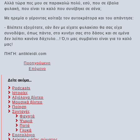
Αλλά τώρα πες μου σε παρακαλώ πολύ, εσύ, που σε έβαλα
φυλακή, που είναι το καλό που συνέβηκε σε σένα;
Με ηρεμία ο γέροντας κοίταξε τον αυτοκράτορα και του απάντησε:
- Βλέπετε εξοχότατε, εάν δεν με είχατε φυλακίσει θα σας είχα
συνοδέψει, όπως πάντα, στο κυνήγι σας στο δάσος και σε εμένα
δεν λείπει κανένα δάχτυλο...! Ό,τι μας συμβαίνει είναι για το καλό
μας!
ΠΗΓΗ: antikleidi.com
Προηγούμενο
Επόμενο
Δείτε ακόμα...
Podcasts
Ιστορίες
Αξιόλογα βίντεο
Μουσικά βίντεο
Ποίηση
Συνταγές
Φαγητά
Ψωμιά
Ποτά
Γλυκά
Εορτολόγιο
Δείκτης μάζας σώματος