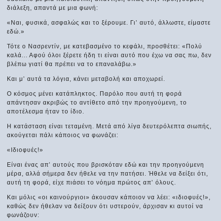
διάλεξη, απαντά με μια φωνή:
«Ναι, φυσικά, ασφαλώς και το ξέρουμε. Γι’ αυτό, άλλωστε, είμαστε
εδώ.»
Τότε ο Νασρεντίν, με κατεβασμένο το κεφάλι, προσθέτει: «Πολύ
καλά... Αφού όλοι ξέρετε ήδη τι είναι αυτό που έχω να σας πω, δεν
βλέπω γιατί θα πρέπει να το επαναλάβω.»
Και μ’ αυτά τα λόγια, κάνει μεταβολή και αποχωρεί.
Ο κόσμος μένει κατάπληκτος. Παρόλο που αυτή τη φορά
απάντησαν ακριβώς το αντίθετο από την προηγούμενη, το
αποτέλεσμα ήταν το ίδιο.
Η κατάσταση είναι τεταμένη. Μετά από λίγα δευτερόλεπτα σιωπής,
ακούγεται πάλι κάποιος να φωνάζει:
«Ιδιοφυές!»
Είναι ένας απ’ αυτούς που βρισκόταν εδώ και την προηγούμενη
μέρα, αλλά σήμερα δεν ήθελε να την πατήσει. Ήθελε να δείξει ότι,
αυτή τη φορά, είχε πιάσει το νόημα πρώτος απ’ όλους.
Και μόλις «οι καινούργιοι» άκουσαν κάποιον να λέει: «ιδιοφυές!»,
καθώς δεν ήθελαν να δείξουν ότι υστερούν, άρχισαν κι αυτοί να
φωνάζουν: