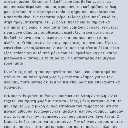
πεφωτισμένου. Κάποιου, δηλαδή, που έχει βαθιά γνώση των
σημαντικών θεμάτων που μας αφορούν, και καθορίζουν τη ζωή
μας. Ωστόσο, σ’ αυτήν την ιστορία, η φήμη που συνοδεύει τον
Νασρεντίν είναι ένα τεράστιο ψέμα. Ο ίδιος ξέρει πολύ καλά ότι,
στην πραγματικότητα, δεν γνωρίζει πολλά για τα σημαντικά
ζητήματα της ζωής, κι όλα αυτά που νομίζουν οι άλλοι γι αυτόν,
είναι μόνο αβάσιμες υποθέσεις, υπερβολές, ή ένα αστείο που
διαδόθηκε σιγά σιγά, επικράτησε κι απόκτησε την ισχύ της
αλήθειας. Ο Νασρεντίν είναι σίγουρος πως το μόνο που ξέρει να
κάνει είναι να ταξιδεύει και ν’ ακούει όσα του λένε οι άλλοι, αλλά
ξέρει επίσης ότι αυτό από μόνο του δεν αρκεί για να βρει και να
μεταδώσει κι αυτός με τη σειρά του τις απαντήσεις στα μεγάλα
ερωτήματα.
Εντούτοις, η φήμη του προηγείται του ίδιου, και κάθε φορά που
φτάνει σε μια πόλη ή ένα χωριό, μαζεύεται κόσμος για να τον
ακούσει, πιστεύοντας ότι έχει να πει σπουδαία και αποκαλυπτικά
πράγματα.
Ο Νασρεντίν φτάνει σ’ ένα χωριουδάκι στη Μέση Ανατολή. Αν κι
έρχεται για πρώτη φορά σ’ αυτό το μέρος, μόλις κατεβαίνει απ’ το
μουλάρι του, μια μικρή ομάδα κατοίκων τον πληροφορεί ότι στη
μεγάλη αίθουσα του χωριού έχει μαζευτεί πλήθος κόσμου. Έμαθαν
πως έρχεται και τον περιμένουν να τους απευθύνει λίγα λόγια. Ο
Νασρεντίν δεν μπορεί να το αποφύγει. Τον οδηγούν μπροστά στον
κόσμο που τον επευφημεί με χειροκροτήματα αμέσως μόλις τον