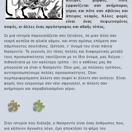
άπειρες μορφές. Πότε
εμφανίζεται σαν ανήμπορος
γέρος και πότε σαν σβέλτος και
άπειρος νεαρός. Άλλες φορές
είναι ένας πεφωτισμένος
σοφός, κι άλλες ένας αργόστροφος και αδαής τύπος.
Σε μια ιστορία παρουσιάζεται σαν ζητιάνος, σε μιαν άλλη σαν
νεαρή κοπέλα σε ηλικία γάμου, και στην αμέσως επόμενη σαν
πάμπλουτος σουλτάνος. Ωστόσο, τ’ όνομά του είναι πάντα
Νασρεντίν. Το γεγονός ότι τόσες πολλές και διαφορετικές μεταξύ
τους προσωπικότητες ταυτίζονται με το ίδιο όνομα, μας δείχνει -
πιθανότατα με τον καλύτερο τρόπο - ότι ο καθένας μας θα
μπορούσε να είναι ο Νασρεντίν. Όλοι μας, με πολλούς τρόπους,
αντιπροσωπεύουμε πολλές προσωπικότητες. Όλοι
συμπεριφερόμαστε άλλοτε σαν σοφοί κι άλλοτε σαν ανόητοι. Είναι
φορές που ενεργούμε σαν νέοι σφριγηλοί, κι άλλοτε σαν
ανήμποροι και σαραβαλιασμένοι γέροι.
Στην ιστορία που διάλεξα, ο Νασρεντίν είναι ένας άνθρωπος που,
για κάποιον άγνωστο λόγο, έχει αποκτήσει τη φήμη του