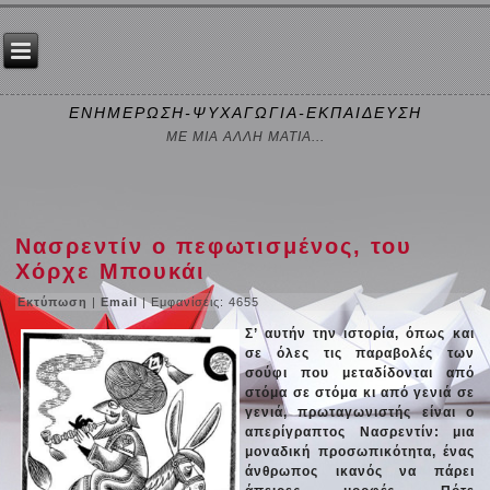
ΕΝΗΜΕΡΩΣΗ-ΨΥΧΑΓΩΓΙΑ-ΕΚΠΑΙΔΕΥΣΗ
ΜΕ ΜΙΑ ΑΛΛΗ ΜΑΤΙΑ...
Νασρεντίν ο πεφωτισμένος, του
Χόρχε Μπουκάι
Εκτύπωση
|
Email
| Εμφανίσεις: 4655
Σ’ αυτήν την ιστορία, όπως και
σε όλες τις παραβολές των
σούφι που μεταδίδονται από
στόμα σε στόμα κι από γενιά σε
γενιά, πρωταγωνιστής είναι ο
απερίγραπτος Νασρεντίν: μια
μοναδική προσωπικότητα, ένας
άνθρωπος ικανός να πάρει