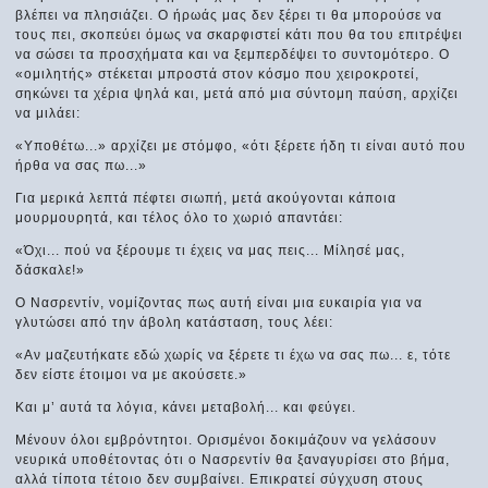
βλέπει να πλησιάζει. Ο ήρωάς μας δεν ξέρει τι θα μπορούσε να
τους πει, σκοπεύει όμως να σκαρφιστεί κάτι που θα του επιτρέψει
να σώσει τα προσχήματα και να ξεμπερδέψει το συντομότερο. Ο
«ομιλητής» στέκεται μπροστά στον κόσμο που χειροκροτεί,
σηκώνει τα χέρια ψηλά και, μετά από μια σύντομη παύση, αρχίζει
να μιλάει:
«Υποθέτω...» αρχίζει με στόμφο, «ότι ξέρετε ήδη τι είναι αυτό που
ήρθα να σας πω...»
Για μερικά λεπτά πέφτει σιωπή, μετά ακούγονται κάποια
μουρμουρητά, και τέλος όλο το χωριό απαντάει:
«Όχι... πού να ξέρουμε τι έχεις να μας πεις... Μίλησέ μας,
δάσκαλε!»
Ο Νασρεντίν, νομίζοντας πως αυτή είναι μια ευκαιρία για να
γλυτώσει από την άβολη κατάσταση, τους λέει:
«Αν μαζευτήκατε εδώ χωρίς να ξέρετε τι έχω να σας πω... ε, τότε
δεν είστε έτοιμοι να με ακούσετε.»
Και μ’ αυτά τα λόγια, κάνει μεταβολή... και φεύγει.
Μένουν όλοι εμβρόντητοι. Ορισμένοι δοκιμάζουν να γελάσουν
νευρικά υποθέτοντας ότι ο Νασρεντίν θα ξαναγυρίσει στο βήμα,
αλλά τίποτα τέτοιο δεν συμβαίνει. Επικρατεί σύγχυση στους