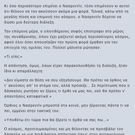
Κι όσο περισσότερο επιμένει ο Νασρεντίν, τόσο επιμένουν κι αυτοί
ότι θέλουν να τον ακούσουν ακόμα μια φορά. Τελικά, κάτω από τη
μεγάλη πίεση και επιμονή του κόσμου, ο Νασρεντίν δέχεται να
δώσει μια δεύτερη διάλεξη.
Την επόμενη μέρα, ο υποτιθέμενος σοφός επιστρέφει στο μέρος
της συνάθροισης, όπου έχει μαζευτεί ακόμη περισσότερος κόσμος,
αφού όλοι όσοι απουσίαζαν την πρώτη φορά έμαθαν για την
επιτυχία της ομιλίας του. Πολλοί μάλιστα ρώτησαν:
«Τι είπε;»
Η απάντηση, όμως, όσων είχαν παρακολουθήσει τη διάλεξη, ήταν
ίδια κι απαράλλαχτη:
«Δεν είμαστε σε θέση να σου εξηγήσουμε. Θα πρέπει να έρθεις να
τ’ ακούσεις απ’ το στόμα του, αλλά πρόσεξε... Σε περίπτωση που ο
δάσκαλος ρωτήσει αν ξέρεις τι ήρθε να μας πει, εσύ θα πρέπει ν’
απαντήσεις καταφατικά.»
Όρθιος ο Νασρεντίν μπροστά στο κοινό, μην ξέροντας πάντα τι να
πει, εμμένει στην τακτική του:
«Υποθέτω ότι τώρα πια θα ξέρετε τι ήρθα να σας πω...»
Ο κόσμος, προετοιμασμένος και μη θέλοντας να προσβάλει τον
δάσκαλο με μια παιδιάστικη απάντηση όπως στην προηγούμενη