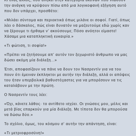
την ανάγκη να κρύψουν πίσω από μια λογικοφανή εξήγηση αυτό
που δεν υπάρχει, προσθέτει:
«Μιλάει σύντομα και περιεκτικά όπως μιλάνε οι σοφοί. Γιατί, όπως
λέει ο δάσκαλος, πώς είναι δυνατόν να μαζευτούμε εδώ χωρίς καν
να ξέρουμε τι ήρθαμε ν’ ακούσουμε; Πόσο ανόητοι είμαστε!
Χάσαμε μια καταπληκτική ευκαιρία.»
«Τι φώτιση, τι σοφία!»
«Πρέπει να ζητήσουμε απ’ αυτόν τον ξεχωριστό άνθρωπο να μας
δώσει ακόμη μία διάλεξη...»
Έτσι, αποφασίζουν να πάνε να δουν τον Νασρεντίν για να του
πουν ότι έμειναν έκπληκτοι με αυτήν την διάλεξη, αλλά οι απόψεις
του ήταν υπερβολικά βαθυστόχαστες για να μπορέσουν να τις
καταλάβουν με την πρώτη.
Ο Νασρεντίν τους λέει:
«Όχι, κάνετε λάθος· το αντίθετο ισχύει. Οι γνώσεις μου, μόλις και
μετά βίας επαρκούν για μία διάλεξη. Με τίποτα δεν θα μπορούσα
να δώσω δύο.»
Το σχόλιο, όμως, του κόσμου σ’ αυτήν την απάντηση, είναι:
«Τι μετριοφροσύνη!»