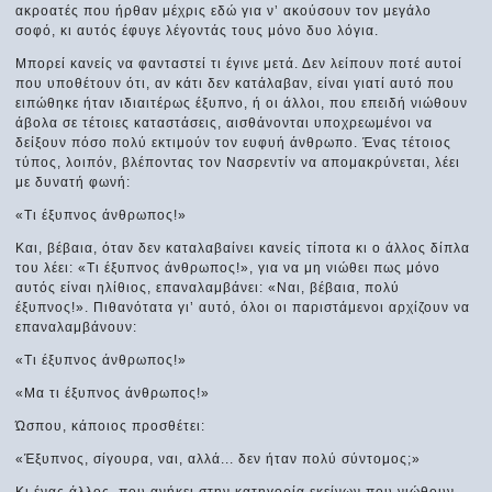
ακροατές που ήρθαν μέχρις εδώ για ν’ ακούσουν τον μεγάλο
σοφό, κι αυτός έφυγε λέγοντάς τους μόνο δυο λόγια.
Μπορεί κανείς να φανταστεί τι έγινε μετά. Δεν λείπουν ποτέ αυτοί
που υποθέτουν ότι, αν κάτι δεν κατάλαβαν, είναι γιατί αυτό που
ειπώθηκε ήταν ιδιαιτέρως έξυπνο, ή οι άλλοι, που επειδή νιώθουν
άβολα σε τέτοιες καταστάσεις, αισθάνονται υποχρεωμένοι να
δείξουν πόσο πολύ εκτιμούν τον ευφυή άνθρωπο. Ένας τέτοιος
τύπος, λοιπόν, βλέποντας τον Νασρεντίν να απομακρύνεται, λέει
με δυνατή φωνή:
«Τι έξυπνος άνθρωπος!»
Και, βέβαια, όταν δεν καταλαβαίνει κανείς τίποτα κι ο άλλος δίπλα
του λέει: «Τι έξυπνος άνθρωπος!», για να μη νιώθει πως μόνο
αυτός είναι ηλίθιος, επαναλαμβάνει: «Ναι, βέβαια, πολύ
έξυπνος!». Πιθανότατα γι’ αυτό, όλοι οι παριστάμενοι αρχίζουν να
επαναλαμβάνουν:
«Τι έξυπνος άνθρωπος!»
«Μα τι έξυπνος άνθρωπος!»
Ώσπου, κάποιος προσθέτει:
«Έξυπνος, σίγουρα, ναι, αλλά... δεν ήταν πολύ σύντομος;»
Κι ένας άλλος, που ανήκει στην κατηγορία εκείνων που νιώθουν