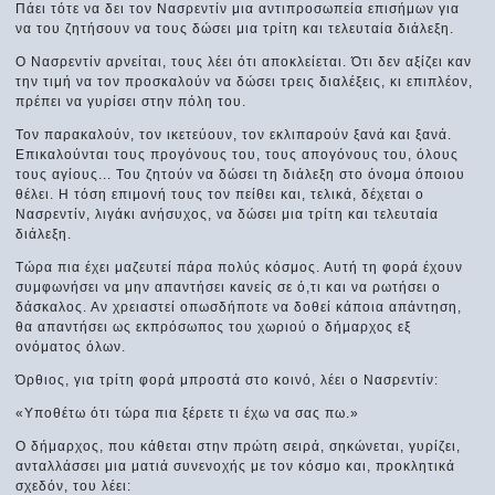
Πάει τότε να δει τον Νασρεντίν μια αντιπροσωπεία επισήμων για
να του ζητήσουν να τους δώσει μια τρίτη και τελευταία διάλεξη.
Ο Νασρεντίν αρνείται, τους λέει ότι αποκλείεται. Ότι δεν αξίζει καν
την τιμή να τον προσκαλούν να δώσει τρεις διαλέξεις, κι επιπλέον,
πρέπει να γυρίσει στην πόλη του.
Τον παρακαλούν, τον ικετεύουν, τον εκλιπαρούν ξανά και ξανά.
Επικαλούνται τους προγόνους του, τους απογόνους του, όλους
τους αγίους... Του ζητούν να δώσει τη διάλεξη στο όνομα όποιου
θέλει. Η τόση επιμονή τους τον πείθει και, τελικά, δέχεται ο
Νασρεντίν, λιγάκι ανήσυχος, να δώσει μια τρίτη και τελευταία
διάλεξη.
Τώρα πια έχει μαζευτεί πάρα πολύς κόσμος. Αυτή τη φορά έχουν
συμφωνήσει να μην απαντήσει κανείς σε ό,τι και να ρωτήσει ο
δάσκαλος. Αν χρειαστεί οπωσδήποτε να δοθεί κάποια απάντηση,
θα απαντήσει ως εκπρόσωπος του χωριού ο δήμαρχος εξ
ονόματος όλων.
Όρθιος, για τρίτη φορά μπροστά στο κοινό, λέει ο Νασρεντίν:
«Υποθέτω ότι τώρα πια ξέρετε τι έχω να σας πω.»
Ο δήμαρχος, που κάθεται στην πρώτη σειρά, σηκώνεται, γυρίζει,
ανταλλάσσει μια ματιά συνενοχής με τον κόσμο και, προκλητικά
σχεδόν, του λέει: