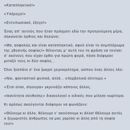
«Καταπληκτικό!»
«Υπέροχο!»
«Εντυπωσιακό, έξοχο!»
Ένας απ’ αυτούς που ήταν πράγματι εδώ την προηγούμενη μέρα,
σηκώνεται όρθιος και δηλώνει:
«Μα, ασφαλώς και είναι καταπληκτικό, αφού είναι το συμπλήρωμα
της χθεσινής σοφίας!» θέλοντας μ’ αυτή του τη φράση να τονίσει
σ’ εκείνους που είχαν έρθει για πρώτη φορά, πόσο διέφεραν
μεταξύ τους οι δύο σοφίες...
Όλοι ξεσπάνε σ’ ένα ζωηρό χειροκρότημα, ώσπου ένας άλλος λέει:
«Ναι, φανταστικό φυσικά, αλλά... υπερβολικά σύντομο.»
«Έτσι είναι, σίγουρα» γκρινιάζει κάποιος άλλος.
«Ικανότητα σύνθεσης» δικαιολογεί ο ειδικός που μίλησε νωρίτερα.
Κι αμέσως ακούγονται διάφοροι να φωνάζουν:
«Θέλουμε κι άλλο, θέλουμε ν’ ακούσουμε κι άλλα! Θέλουμε αυτός
ο ξεχωριστός άνθρωπος να μας χαρίσει κι άλλη από τη σοφία
του!»