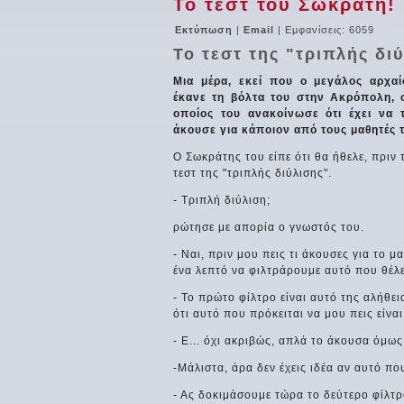
Το τεστ του Σωκράτη!
Εκτύπωση
|
Email
| Εμφανίσεις: 6059
Το τεστ της "τριπλής δι
Μια μέρα, εκεί που ο μεγάλος αρχα
έκανε τη βόλτα του στην Ακρόπολη, 
οποίος του ανακοίνωσε ότι έχει να 
άκουσε για κάποιον από τους μαθητές 
Ο Σωκράτης του είπε ότι θα ήθελε, πριν τ
τεστ της "τριπλής διύλισης".
- Τριπλή διύλιση;
ρώτησε με απορία ο γνωστός του.
- Ναι, πριν μου πεις τι άκουσες για το 
ένα λεπτό να φιλτράρουμε αυτό που θέλε
- Το πρώτο φίλτρο είναι αυτό της αλήθει
ότι αυτό που πρόκειται να μου πεις είναι
- Ε... όχι ακριβώς, απλά το άκουσα όμως 
-Μάλιστα, άρα δεν έχεις ιδέα αν αυτό που
- Ας δοκιμάσουμε τώρα το δεύτερο φίλτρ