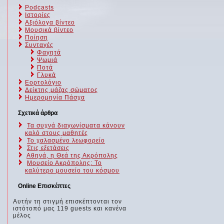
Podcasts
Ιστορίες
Αξιόλογα βίντεο
Μουσικά βίντεο
Ποίηση
Συνταγές
Φαγητά
Ψωμιά
Ποτά
Γλυκά
Εορτολόγιο
Δείκτης μάζας σώματος
Ημερομηνία Πάσχα
Σχετικά άρθρα
Τα συχνά διαγωνίσματα κάνουν
καλό στους μαθητές
Το χαλασμένο λεωφορείο
Στις εξετάσεις
Αθηνά, η Θεά της Ακρόπολης
Μουσείο Ακρόπολης: Το
καλύτερο μουσείο του κόσμου
Online Επισκέπτες
Αυτήν τη στιγμή επισκέπτονται τον
ιστότοπό μας 119 guests και κανένα
μέλος