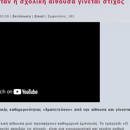
ταν η σχολική αίθουσα γίνεται στίχος
 20:59
|
Εκτύπωση
|
Email
| Εμφανίσεις: 181
λικής καθημερινότητας «δραπετεύουν» από την αίθουσα και γίνοντα
χολική αίθουσα μού προσφέρουν καθημερινά έμπνευση. Το τραγούδι «Ο
τές ακριβώς τις στιγμές· είναι μια χιουμοριστική και γεμάτη ρυθμό