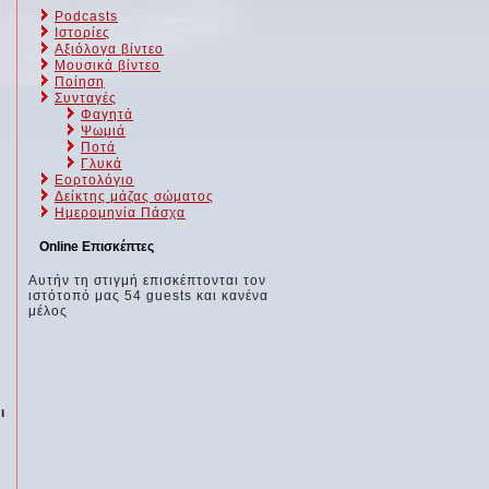
Podcasts
Ιστορίες
Αξιόλογα βίντεο
Μουσικά βίντεο
Ποίηση
Συνταγές
Φαγητά
Ψωμιά
Ποτά
Γλυκά
Εορτολόγιο
Δείκτης μάζας σώματος
Ημερομηνία Πάσχα
Online Επισκέπτες
Αυτήν τη στιγμή επισκέπτονται τον
ιστότοπό μας 54 guests και κανένα
μέλος
ι