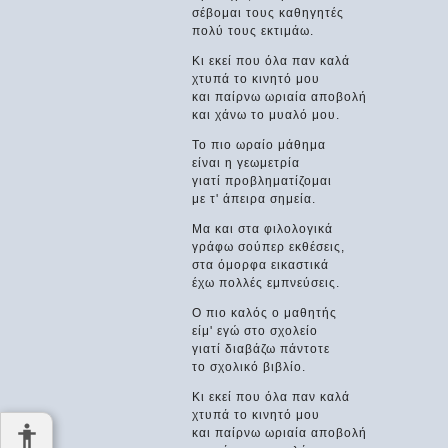
σέβομαι τους καθηγητές
πολύ τους εκτιμάω.
Κι εκεί που όλα παν καλά
χτυπά το κινητό μου
και παίρνω ωριαία αποβολή
και χάνω το μυαλό μου.
Το πιο ωραίο μάθημα
είναι η γεωμετρία
γιατί προβληματίζομαι
με τ' άπειρα σημεία.
Μα και στα φιλολογικά
γράφω σούπερ εκθέσεις,
στα όμορφα εικαστικά
έχω πολλές εμπνεύσεις.
Ο πιο καλός ο μαθητής
είμ' εγώ στο σχολείο
γιατί διαβάζω πάντοτε
το σχολικό βιβλίο.
Κι εκεί που όλα παν καλά
χτυπά το κινητό μου
και παίρνω ωριαία αποβολή