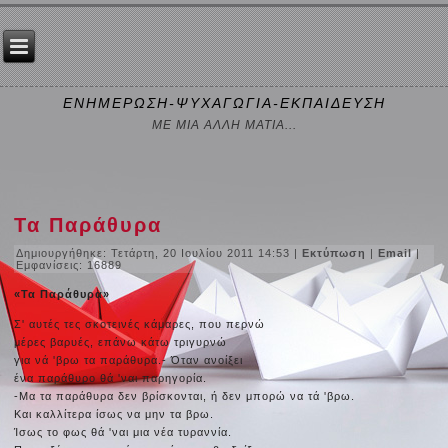
ΕΝΗΜΕΡΩΣΗ-ΨΥΧΑΓΩΓΙΑ-ΕΚΠΑΙΔΕΥΣΗ
ΜΕ ΜΙΑ ΑΛΛΗ ΜΑΤΙΑ...
Τα Παράθυρα
Δημιουργήθηκε: Τετάρτη, 20 Ιουλίου 2011 14:53
|
Εκτύπωση
|
Email
|
Εμφανίσεις: 16889
«Τα Παράθυρα»
Σ' αυτές τες σκοτεινές κάμαρες, που περνώ
μέρες βαρυές, επάνω κάτω τριγυρνώ
για νά 'βρω τα παράθυρα.- Όταν ανοίξει
ένα παράθυρο θά 'ναι παρηγορία.
-Μα τα παράθυρα δεν βρίσκονται, ή δεν μπορώ να τά 'βρω.
Και καλλίτερα ίσως να μην τα βρω.
Ίσως το φως θά 'ναι μια νέα τυραννία.