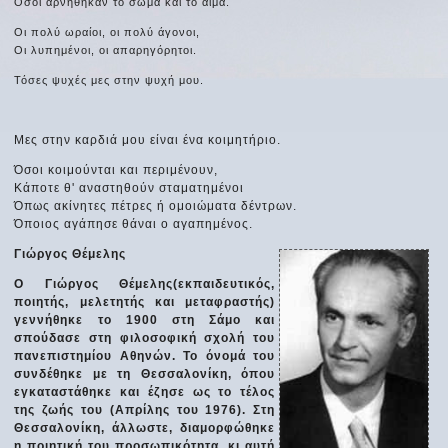
Όσοι αρνήθηκαν το σώμα και το αίμα.
Οι πολύ ωραίοι, οι πολύ άγονοι,
Οι λυπημένοι, οι απαρηγόρητοι.
Τόσες ψυχές μες στην ψυχή μου.
Μες στην καρδιά μου είναι ένα κοιμητήριο.
Όσοι κοιμούνται και περιμένουν,
Κάποτε θ' αναστηθούν σταματημένοι
Όπως ακίνητες πέτρες ή ομοιώματα δέντρων.
Όποιος αγάπησε θάναι ο αγαπημένος.
Γιώργος Θέμελης
Ο Γιώργος Θέμελης(εκπαιδευτικός,
ποιητής, μελετητής και μεταφραστής)
γεννήθηκε το 1900 στη Σάμο και
σπούδασε στη φιλοσοφική σχολή του
πανεπιστημίου Αθηνών. Το όνομά του
συνδέθηκε με τη Θεσσαλονίκη, όπου
εγκαταστάθηκε και έζησε ως το τέλος
της ζωής του (Απρίλης του 1976). Στη
Θεσσαλονίκη, άλλωστε, διαμορφώθηκε
η ποιητική του προσωπικότητα, κι αυτή