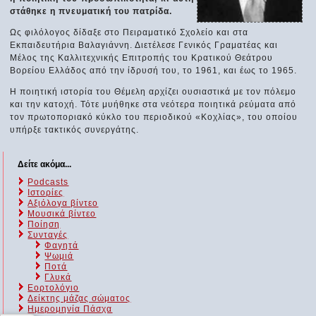
στάθηκε η πνευματική του πατρίδα.
Ως φιλόλογος δίδαξε στο Πειραματικό Σχολείο και στα
Εκπαιδευτήρια Βαλαγιάννη. Διετέλεσε Γενικός Γραματέας και
Μέλος της Καλλιτεχνικής Επιτροπής του Κρατικού Θεάτρου
Βορείου Ελλάδος από την ίδρυσή του, το 1961, και έως το 1965.
Η ποιητική ιστορία του Θέμελη αρχίζει ουσιαστικά με τον πόλεμο
και την κατοχή. Τότε μυήθηκε στα νεότερα ποιητικά ρεύματα από
τον πρωτοποριακό κύκλο του περιοδικού «Κοχλίας», του οποίου
υπήρξε τακτικός συνεργάτης.
Δείτε ακόμα...
Podcasts
Ιστορίες
Αξιόλογα βίντεο
Μουσικά βίντεο
Ποίηση
Συνταγές
Φαγητά
Ψωμιά
Ποτά
Γλυκά
Εορτολόγιο
Δείκτης μάζας σώματος
Ημερομηνία Πάσχα