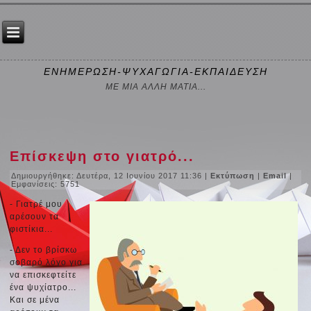
ΕΝΗΜΕΡΩΣΗ-ΨΥΧΑΓΩΓΙΑ-ΕΚΠΑΙΔΕΥΣΗ
ΜΕ ΜΙΑ ΑΛΛΗ ΜΑΤΙΑ...
Επίσκεψη στο γιατρό...
Δημιουργήθηκε: Δευτέρα, 12 Ιουνίου 2017 11:36
|
Εκτύπωση
|
Email
|
Εμφανίσεις: 5751
- Γιατρέ μου
αρέσουν τα
φιστίκια...
- Δεν το βρίσκω
σοβαρό λόγο για
να επισκεφτείτε
ένα ψυχίατρο...
Και σε μένα