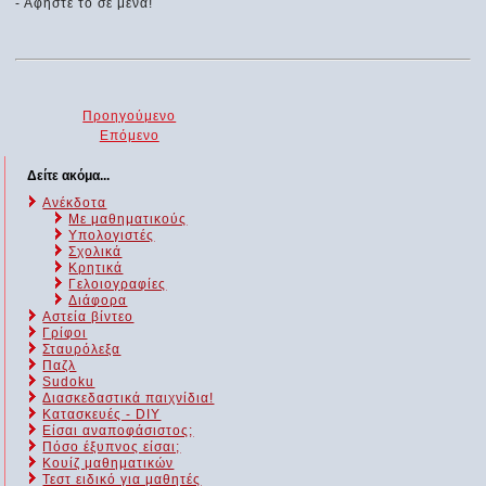
- Αφήστε το σε μένα!
Προηγούμενο
Επόμενο
Δείτε ακόμα...
Ανέκδοτα
Με μαθηματικούς
Υπολογιστές
Σχολικά
Κρητικά
Γελοιογραφίες
Διάφορα
Αστεία βίντεο
Γρίφοι
Σταυρόλεξα
Παζλ
Sudoku
Διασκεδαστικά παιχνίδια!
Κατασκευές - DIY
Είσαι αναποφάσιστος;
Πόσο έξυπνος είσαι;
Kουίζ μαθηματικών
Τεστ ειδικό για μαθητές