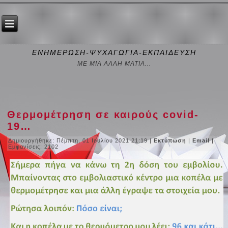
ΕΝΗΜΕΡΩΣΗ-ΨΥΧΑΓΩΓΙΑ-ΕΚΠΑΙΔΕΥΣΗ
ΜΕ ΜΙΑ ΑΛΛΗ ΜΑΤΙΑ...
Θερμομέτρηση σε καιρούς covid-
19…
Δημιουργήθηκε: Πέμπτη, 01 Ιουλίου 2021 21:19
|
Εκτύπωση
|
Email
|
Εμφανίσεις: 2102