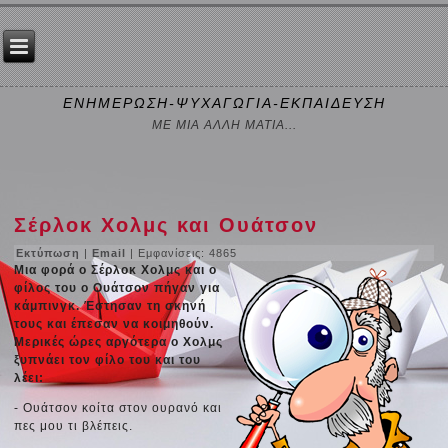
ΕΝΗΜΕΡΩΣΗ-ΨΥΧΑΓΩΓΙΑ-ΕΚΠΑΙΔΕΥΣΗ
ΜΕ ΜΙΑ ΑΛΛΗ ΜΑΤΙΑ...
Σέρλοκ Χολμς και Ουάτσον
Εκτύπωση
|
Email
| Εμφανίσεις: 4865
Μια φορά ο Σέρλοκ Χολμς και ο
φίλος του ο Ουάτσον πήγαν για
κάμπινγκ. Έστησαν τη σκηνή
τους και έπεσαν να κοιμηθούν.
Μερικές ώρες αργότερα ο Χολμς
ξυπνάει τον φίλο του και του
λέει:
- Ουάτσον κοίτα στον ουρανό και
πες μου τι βλέπεις.