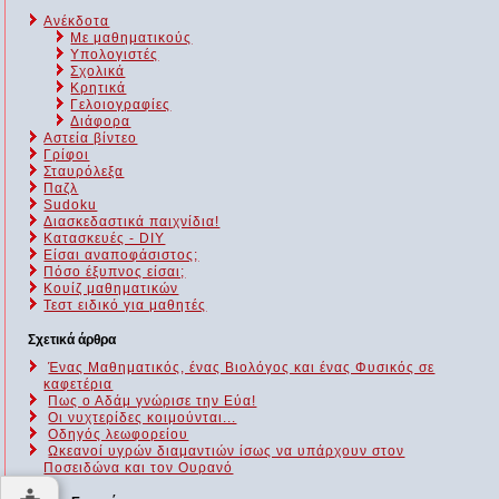
Ανέκδοτα
Με μαθηματικούς
Υπολογιστές
Σχολικά
Κρητικά
Γελοιογραφίες
Διάφορα
Αστεία βίντεο
Γρίφοι
Σταυρόλεξα
Παζλ
Sudoku
Διασκεδαστικά παιχνίδια!
Κατασκευές - DIY
Είσαι αναποφάσιστος;
Πόσο έξυπνος είσαι;
Kουίζ μαθηματικών
Τεστ ειδικό για μαθητές
Σχετικά άρθρα
Ένας Μαθηματικός, ένας Βιολόγος και ένας Φυσικός σε
καφετέρια
Πως ο Αδάμ γνώρισε την Εύα!
Οι νυχτερίδες κοιμούνται...
Οδηγός λεωφορείου
Ωκεανοί υγρών διαμαντιών ίσως να υπάρχουν στον
Ποσειδώνα και τον Ουρανό