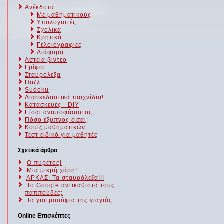
Ανέκδοτα
Με μαθηματικούς
Υπολογιστές
Σχολικά
Κρητικά
Γελοιογραφίες
Διάφορα
Αστεία βίντεο
Γρίφοι
Σταυρόλεξα
Παζλ
Sudoku
Διασκεδαστικά παιχνίδια!
Κατασκευές - DIY
Είσαι αναποφάσιστος;
Πόσο έξυπνος είσαι;
Kουίζ μαθηματικών
Τεστ ειδικό για μαθητές
Σχετικά άρθρα
Ο πυρετός!
Μια μικρή χάρη!
ΑΡΚΑΣ: Τα σταυρόλεξα!!!
Το Google αντικαθιστά τους
παππούδες;
Τα γιατροσόφια της γιαγιάς…
Online Επισκέπτες