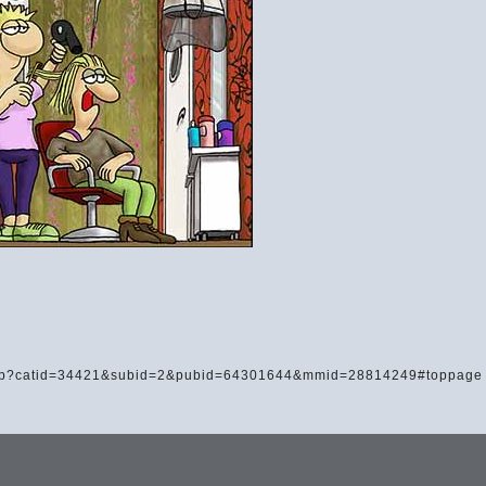
.asp?catid=34421&subid=2&pubid=64301644&mmid=28814249#toppage
 κύκλου μήκος ίνα ορίση διαμέτρω, παρήγαγεν αριθμόν απέραντον, καί όν, φεύ