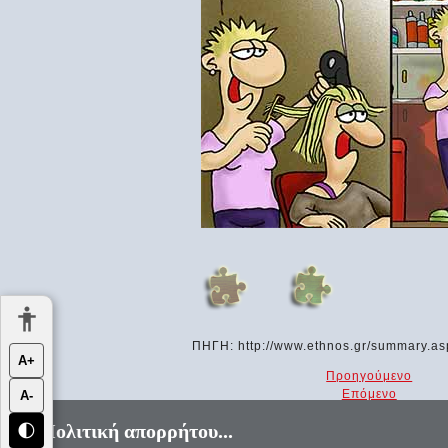
ΠΗΓΗ: http://www.ethnos.gr/summary
Α+
Προηγούμενο
Επόμενο
Α-
Πολιτική απορρήτου...
🌓
«Αεί ο Θεός ο Μέγας γεωμετρεί, το