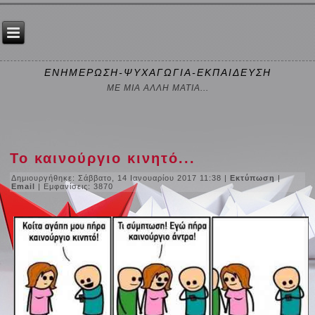
ΕΝΗΜΕΡΩΣΗ-ΨΥΧΑΓΩΓΙΑ-ΕΚΠΑΙΔΕΥΣΗ
ΜΕ ΜΙΑ ΑΛΛΗ ΜΑΤΙΑ...
Το καινούργιο κινητό...
Δημιουργήθηκε: Σάββατο, 14 Ιανουαρίου 2017 11:38
|
Εκτύπωση
|
Email
| Εμφανίσεις: 3870