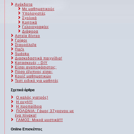
Ανέκδοτα
Με μαθηματικούς
Υπολογιστές
Σχολικά
Κρητικά
Γελοιογραφίες
Διάφορα
Αστεία βίντεο
Γρίφοι
Σταυρόλεξα
Παζλ
Sudoku
Διασκεδαστικά παιχνίδια!
Κατασκευές - DIY
Είσαι αναποφάσιστος;
Πόσο έξυπνος είσαι;
Kουίζ μαθηματικών
Τεστ ειδικό για μαθητές
Σχετικά άρθρα
Ο καλός γιατρός!
Η ευχή!!!
Η προπαίδεια
ΠΟΛΩΝΙΑ: Γάμος 37χρονου με
ένα πίνακα!
ΓΑΜΟΣ: Μικρά μυστικά!!!
Online Επισκέπτες