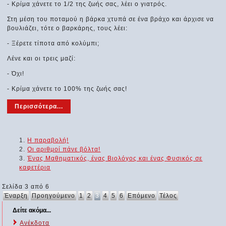
- Κρίμα χάνετε το 1/2 της ζωής σας, λέει ο γιατρός.
Στη μέση του ποταμού η βάρκα χτυπά σε ένα βράχο και άρχισε να
βουλιάζει, τότε ο βαρκάρης, τους λέει:
- Ξέρετε τίποτα από κολύμπι;
Λένε και οι τρεις μαζί:
- Όχι!
- Κρίμα χάνετε το 100% της ζωής σας!
Περισσότερα...
Η παραβολή!
Οι αριθμοί πάνε βόλτα!
Ένας Μαθηματικός, ένας Βιολόγος και ένας Φυσικός σε
καφετέρια
Σελίδα 3 από 6
Έναρξη
Προηγούμενο
1
2
3
4
5
6
Επόμενο
Τέλος
Δείτε ακόμα...
Ανέκδοτα