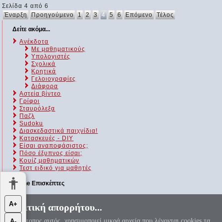
Σελίδα 4 από 6
Έναρξη
Προηγούμενο
1
2
3
4
5
6
Επόμενο
Τέλος
Δείτε ακόμα...
Ανέκδοτα
Με μαθηματικούς
Υπολογιστές
Σχολικά
Κρητικά
Γελοιογραφίες
Διάφορα
Αστεία βίντεο
Γρίφοι
Σταυρόλεξα
Παζλ
Sudoku
Διασκεδαστικά παιχνίδια!
Κατασκευές - DIY
Είσαι αναποφάσιστος;
Πόσο έξυπνος είσαι;
Kουίζ μαθηματικών
Τεστ ειδικό για μαθητές
Online Επισκέπτες
Αυτήν τη στιγμή επισκέπτονται τον ιστότοπό μας 154 guests και
Α+
Πολιτική απορρήτου...
κανένα μέλος
Ο ιστότοπος αυτός, χρησιμοποιεί μικρά αρχεία που λέγονται cookies τα
Α-