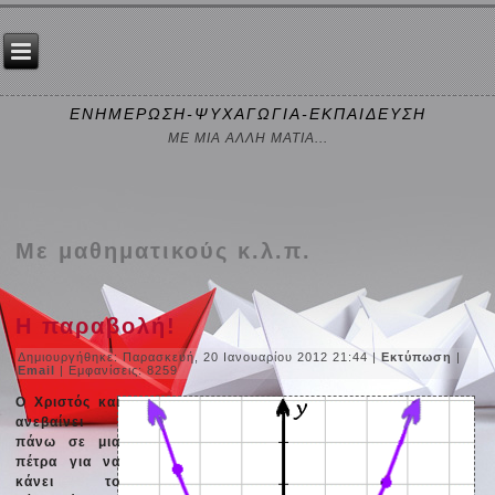
ΕΝΗΜΕΡΩΣΗ-ΨΥΧΑΓΩΓΙΑ-ΕΚΠΑΙΔΕΥΣΗ
ΜΕ ΜΙΑ ΑΛΛΗ ΜΑΤΙΑ...
Με μαθηματικούς κ.λ.π.
Η παραβολή!
Δημιουργήθηκε: Παρασκευή, 20 Ιανουαρίου 2012 21:44
|
Εκτύπωση
|
Email
| Εμφανίσεις: 8259
Ο Χριστός και
ανεβαίνει
πάνω σε μια
πέτρα για να
κάνει το