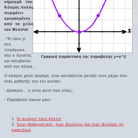
κήρυγμά του.
Κόσμος πολύς
περιμένει
κρεμασμένος
από τα χείλη
του Μεσσία!
- Ψι ίσον χι
στο
τετράγωνο,
λέει ο Χριστός
Γραφική παράσταση της παραβολής y=x^2
και κατεβαίνει
από την πέτρα...
Ο κόσμος μένει άγαλμα, όλοι κοιτάζονται μεταξύ τους μέχρι που
ένας μαθητής του τον ρωτάει:
- Δάσκαλε... τι είναι αυτό που είπες;
- Παραβολή τέκνον μου!
Οι αριθμοί πάνε βόλτα!
Ένας Μαθηματικός, ένας Βιολόγος και ένας Φυσικός σε
καφετέρια