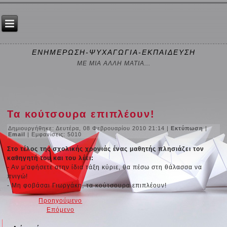
ΕΝΗΜΕΡΩΣΗ-ΨΥΧΑΓΩΓΙΑ-ΕΚΠΑΙΔΕΥΣΗ
ΜΕ ΜΙΑ ΑΛΛΗ ΜΑΤΙΑ...
Τα κούτσουρα επιπλέουν!
Δημιουργήθηκε: Δευτέρα, 08 Φεβρουαρίου 2010 21:14
|
Εκτύπωση
|
Email
| Εμφανίσεις: 5010
Στο τέλος της σχολικής χρονιάς ένας μαθητής πλησιάζει τον
καθηγητή του και του λέει:
- Αν μ'αφήσετε στην ίδια τάξη κύριε, θα πέσω στη θάλασσα να
πνιγώ!
- Μη φοβάσαι Γιωργάκη, τα κούτσουρα επιπλέουν!
Προηγούμενο
Επόμενο