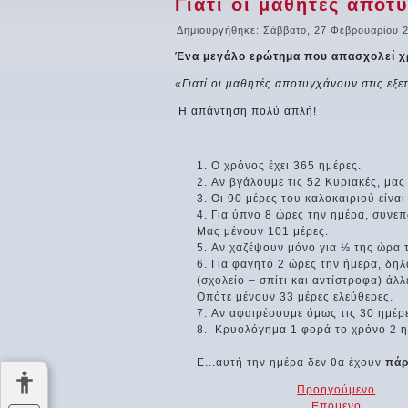
Γιατί οι μαθητές αποτ
Δημιουργήθηκε: Σάββατο, 27 Φεβρουαρίου 
Ένα μεγάλο ερώτημα που απασχολεί χρ
«Γιατί οι μαθητές αποτυγχάνουν στις εξε
Η απάντηση πολύ απλή!
Ο χρόνος έχει 365 ημέρες.
Αν βγάλουμε τις 52 Κυριακές, μας
Οι 90 μέρες του καλοκαιριού είναι
Για ύπνο 8 ώρες την ημέρα, συνεπ
Μας μένουν 101 μέρες.
Αν χαζέψουν μόνο για ½ της ώρα τ
Για φαγητό 2 ώρες την ήμερα, δηλ
(σχολείο – σπίτι και αντίστροφα) άλ
Οπότε μένουν 33 μέρες ελεύθερες.
Αν αφαιρέσουμε όμως τις 30 ημέρε
Κρυολόγημα 1 φορά το χρόνο 2 ημ
Ε...αυτή την ημέρα δεν θα έχουν
πάρ
Προηγούμενο
Επόμενο