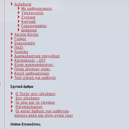
Ανέκδοτα
Με μαθηματικούς
Υπολογιστές
Σχολικά
Κρητικά
Γελοιογραφίες
Διάφορα
Αστεία βίντεο
Γρίφοι
Σταυρόλεξα
Παζλ
Sudoku
Διασκεδαστικά παιχνίδια!
Κατασκευές - DIY
Είσαι αναποφάσιστος;
Πόσο έξυπνος είσαι;
Kουίζ μαθηματικών
Τεστ ειδικό για μαθητές
ς
Σχετικά άρθρα
Ο Τοτός στις εξετάσεις
Στις εξετάσεις
Οι νέοι και το τσιγάρο
Polymechanon
Οι καλοί βαθμοί των μαθητών
κάνουν καλό και στην υγεία τους
Online Επισκέπτες