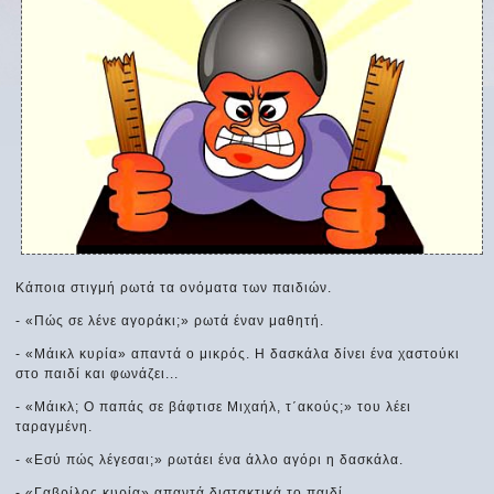
Κάποια στιγμή ρωτά τα ονόματα των παιδιών.
- «Πώς σε λένε αγοράκι;» ρωτά έναν μαθητή.
- «Μάικλ κυρία» απαντά ο μικρός. Η δασκάλα δίνει ένα χαστούκι
στο παιδί και φωνάζει...
- «Μάικλ; Ο παπάς σε βάφτισε Μιχαήλ, τ΄ακούς;» του λέει
ταραγμένη.
- «Εσύ πώς λέγεσαι;» ρωτάει ένα άλλο αγόρι η δασκάλα.
- «Γαβρίλος κυρία» απαντά διστακτικά το παιδί.