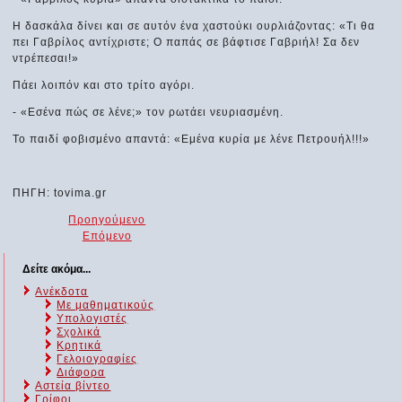
Η δασκάλα δίνει και σε αυτόν ένα χαστούκι ουρλιάζοντας: «Τι θα
πει Γαβρίλος αντίχριστε; Ο παπάς σε βάφτισε Γαβριήλ! Σα δεν
ντρέπεσαι!»
Πάει λοιπόν και στο τρίτο αγόρι.
- «Εσένα πώς σε λένε;» τον ρωτάει νευριασμένη.
Το παιδί φοβισμένο απαντά: «Εμένα κυρία με λένε Πετρουήλ!!!»
ΠΗΓΗ: tovima.gr
Προηγούμενο
Επόμενο
Δείτε ακόμα...
Ανέκδοτα
Με μαθηματικούς
Υπολογιστές
Σχολικά
Κρητικά
Γελοιογραφίες
Διάφορα
Αστεία βίντεο
Γρίφοι