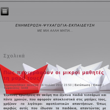
ΕΝΗΜΕΡΩΣΗ-ΨΥΧΑΓΩΓΙΑ-ΕΚΠΑΙΔΕΥΣΗ
ΜΕ ΜΙΑ ΑΛΛΗ ΜΑΤΙΑ...
Σχολικά
Πως περιγράφουν οι μικροί μαθητές
τη μαμά τους!
Δημιουργήθηκε: Δευτέρα, 16 Ιουλίου 2012 23:50
|
Εκτύπωση
|
Email
|
Εμφανίσεις: 6448
Έξυπνες ερωτήσεις σε ακόμη πιο έξυπνα παιδιά τεσσάρων και
πέντε χρονών, που αφορούν αποκλειστικά στις μητέρες τους,
χρήζουν -το λιγότερο- αφοπλιστικών απαντήσεων. Όπως
ακριβώς αυτές που έδωσαν τα παιδάκια, απαντώντας με