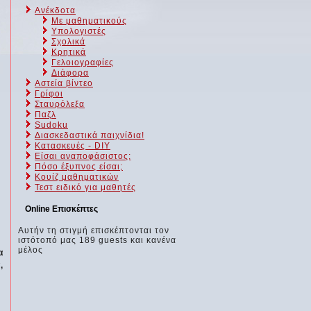
Ανέκδοτα
Με μαθηματικούς
Υπολογιστές
Σχολικά
Κρητικά
Γελοιογραφίες
Διάφορα
Αστεία βίντεο
Γρίφοι
Σταυρόλεξα
Παζλ
Sudoku
Διασκεδαστικά παιχνίδια!
Κατασκευές - DIY
Είσαι αναποφάσιστος;
Πόσο έξυπνος είσαι;
Kουίζ μαθηματικών
Τεστ ειδικό για μαθητές
Online Επισκέπτες
Αυτήν τη στιγμή επισκέπτονται τον
ιστότοπό μας 189 guests και κανένα
μέλος
α
,