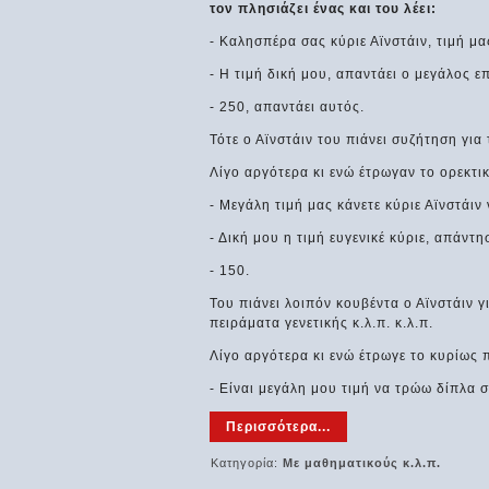
τον πλησιάζει ένας και του λέει:
- Καλησπέρα σας κύριε Αϊνστάιν, τιμή μ
- Η τιμή δική μου, απαντάει ο μεγάλος επ
- 250, απαντάει αυτός.
Τότε ο Αϊνστάιν του πιάνει συζήτηση για 
Λίγο αργότερα κι ενώ έτρωγαν το ορεκτι
- Μεγάλη τιμή μας κάνετε κύριε Αϊνστάιν
- Δική μου η τιμή ευγενικέ κύριε, απάντησ
- 150.
Του πιάνει λοιπόν κουβέντα ο Αϊνστάιν 
πειράματα γενετικής κ.λ.π. κ.λ.π.
Λίγο αργότερα κι ενώ έτρωγε το κυρίως π
- Είναι μεγάλη μου τιμή να τρώω δίπλα 
Περισσότερα...
Κατηγορία:
Με μαθηματικούς κ.λ.π.