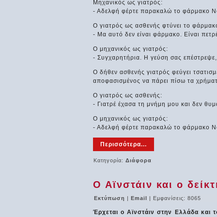
Μηχανικός ως γιατρός:
- Αδελφή φέρτε παρακαλώ το φάρμακο Νο
Ο γιατρός ως ασθενής φτύνει το φάρμακο 
- Μα αυτό δεν είναι φάρμακο. Είναι πετρ
Ο μηχανικός ως γιατρός:
- Συγχαρητήρια. Η γεύση σας επέστρεψε
Ο δήθεν ασθενής γιατρός φεύγει τσατισμέ
αποφασισμένος να πάρει πίσω τα χρήματ
Ο γιατρός ως ασθενής:
- Γιατρέ έχασα τη μνήμη μου και δεν θυμ
Ο μηχανικός ως γιατρός:
- Αδελφή φέρτε παρακαλώ το φάρμακο Νο
Περισσότερα...
Κατηγορία:
Διάφορα
Ο Αϊνστάιν και ο δείκ
Εκτύπωση
|
Email
| Εμφανίσεις: 8065
Έρχεται ο Αϊνστάιν στην Ελλάδα και τ