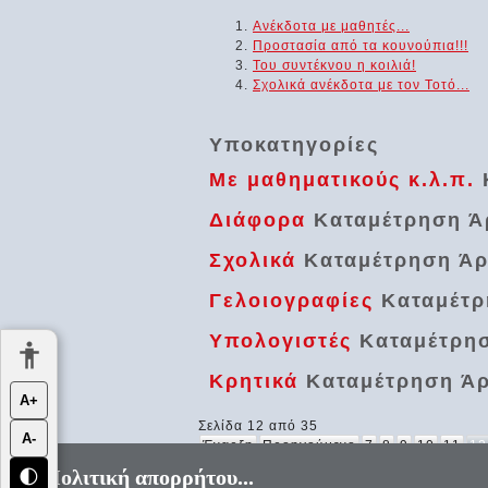
Ανέκδοτα με μαθητές...
Προστασία από τα κουνούπια!!!
Του συντέκνου η κοιλιά!
Σχολικά ανέκδοτα με τον Τοτό...
Υποκατηγορίες
Με μαθηματικούς κ.λ.π.
Διάφορα
Καταμέτρηση Ά
Σχολικά
Καταμέτρηση Ά
Γελοιογραφίες
Καταμέτ
Υπολογιστές
Καταμέτρη
Κρητικά
Καταμέτρηση Ά
Α+
Σελίδα 12 από 35
Α-
Έναρξη
Προηγούμενο
7
8
9
10
11
12
Πολιτική απορρήτου...
🌓
«Αεί ο Θεός ο Μέγας γεωμετρεί, το