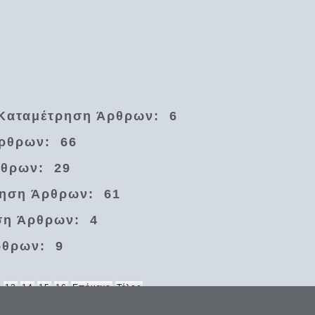
Καταμέτρηση Άρθρων: 6
ρθρων: 66
ρθρων: 29
ρηση Άρθρων: 61
ση Άρθρων: 4
ρθρων: 9
13
14
15
16
Επόμενο
Τέλος
 κύκλου μήκος ίνα ορίση διαμέτρω, παρήγαγεν αριθμόν απέραντον, καί όν, φεύ