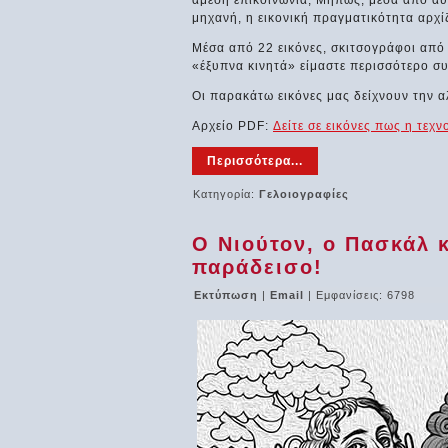
άμεση επικοινωνία; Μήπως, μέσα από αυ
μηχανή, η εικονική πραγματικότητα αρχίζ
Μέσα από 22 εικόνες, σκιτσογράφοι από 
«έξυπνα κινητά» είμαστε περισσότερο σ
Οι παρακάτω εικόνες μας δείχνουν την αλ
Αρχείο PDF:
Δείτε σε εικόνες πως η τεχν
Περισσότερα...
Κατηγορία:
Γελοιογραφίες
Ο Νιούτον, ο Πασκάλ κ
παράδεισο!
Εκτύπωση
|
Email
| Εμφανίσεις: 6798