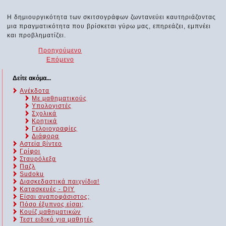
Η δημιουργικότητα των σκιτσογράφων ζωντανεύει καυτηριάζοντας
μια πραγματικότητα που βρίσκεται γύρω μας, επηρεάζει, εμπνέει
και προβληματίζει.
Προηγούμενο
Επόμενο
Δείτε ακόμα...
Ανέκδοτα
Με μαθηματικούς
Υπολογιστές
Σχολικά
Κρητικά
Γελοιογραφίες
Διάφορα
Αστεία βίντεο
Γρίφοι
Σταυρόλεξα
Παζλ
Sudoku
Διασκεδαστικά παιχνίδια!
Κατασκευές - DIY
Είσαι αναποφάσιστος;
Πόσο έξυπνος είσαι;
Kουίζ μαθηματικών
Τεστ ειδικό για μαθητές