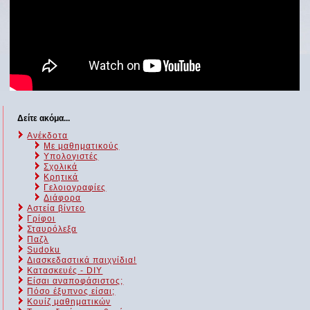
Δείτε ακόμα...
Ανέκδοτα
Με μαθηματικούς
Υπολογιστές
Σχολικά
Κρητικά
Γελοιογραφίες
Διάφορα
Αστεία βίντεο
Γρίφοι
Σταυρόλεξα
Παζλ
Sudoku
Διασκεδαστικά παιχνίδια!
Κατασκευές - DIY
Είσαι αναποφάσιστος;
Πόσο έξυπνος είσαι;
Kουίζ μαθηματικών