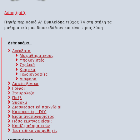
Λύση (pdf)
...
Πηγή
: περιοδικό
Α' Ευκλείδης
τεύχος 74 στη στήλη τα
μαθηματικά μας διασκεδάζουν και είναι προς λύση.
Δείτε ακόμα...
Ανέκδοτα
Με μαθηματικούς
Υπολογιστές
Σχολικά
Κρητικά
Γελοιογραφίες
Διάφορα
Αστεία βίντεο
Γρίφοι
Σταυρόλεξα
Παζλ
Sudoku
Διασκεδαστικά παιχνίδια!
Κατασκευές - DIY
Είσαι αναποφάσιστος;
Πόσο έξυπνος είσαι;
Kουίζ μαθηματικών
Τεστ ειδικό για μαθητές