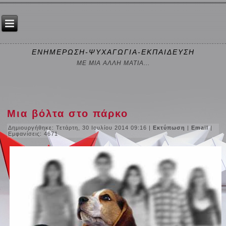
ΕΝΗΜΕΡΩΣΗ-ΨΥΧΑΓΩΓΙΑ-ΕΚΠΑΙΔΕΥΣΗ
ΜΕ ΜΙΑ ΑΛΛΗ ΜΑΤΙΑ...
Μια βόλτα στο πάρκο
Δημιουργήθηκε: Τετάρτη, 30 Ιουλίου 2014 09:16
|
Εκτύπωση
|
Email
|
Εμφανίσεις: 4671