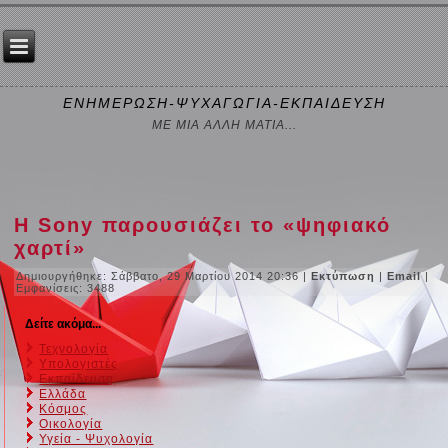
ΕΝΗΜΕΡΩΣΗ-ΨΥΧΑΓΩΓΙΑ-ΕΚΠΑΙΔΕΥΣΗ
ΜΕ ΜΙΑ ΑΛΛΗ ΜΑΤΙΑ...
Η Sony παρουσιάζει το «ψηφιακό
χαρτί»
Δημιουργήθηκε: Σάββατο, 29 Μαρτίου 2014 20:36
|
Εκτύπωση
|
Email
|
Εμφανίσεις: 3488
Δείτε ακόμα...
Τεχνολογία
Υπολογιστές
Εκπαίδευση
Ελλάδα
Κόσμος
Οικολογία
Υγεία - Ψυχολογία