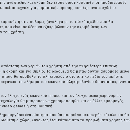
της ανάπτυξης και ακόμη δεν έχουν οριστικοποιηθεί οι προδιαγραφές
ποιείται τεχνολογία ρομποτικής όρασης που έχει αναπτυχθεί σε
 καρπούς ή στις παλάμες (ανάλογα με το τελικό σχέδιο που θα
ς που είναι σε θέση να εξακριβώνουν την ακριβή θέση των
ών του χρήστη.
 απόσταση των χεριών του χρήστη από την πλησιέστερη επίπεδη
ζι ή ακόμη και ένα βιβλίο. Τα δεδομένα θα μεταδίδονται ασύρματα μέσω
ο οποίο θα προβάλει το πληκτρολόγιο στο οπτικό πεδίο του χρήστη.
πιφάνεια, τα πλήκτρα του εικονικού πληκτρολογίου θα ανταποκρίνοντα
τον έλεγχο ενός εικονικού mouse και τον έλεγχο μέσω χειρονομιών.
τεχνολογία θα μπορούσε να χρησιμοποιηθεί και σε άλλες εφαρμογές,
 video games ή στη μουσική.
 δημιουργήσει ένα σύστημα που θα μπορεί να μεταφερθεί εύκολα και θα
ο διαθέσιμο χώρο, λύνοντας έτσι κάποια από τα προβλήματα χρήσης τω