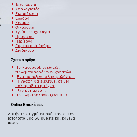
Τεχνολογία
Υπολογιστές
Εκπαίδευση
Ελλάδα
ό
Κόσμος
υ
Οικολογία
Υγεία - Ψυχολογία
Πρόσωπα
Περίεργα
Εορταστικά άρθρα
Διαδίκτυο
Σχετικά άρθρα
Το Facebook σχεδιάζει
"τηλεμεταφορά" των χρηστών
Ένα παράξενο πληκτρολόγιο...
Η γραφή θα εξελιχθεί σε μία
παλιομοδίτικη τέχνη;
Pay per gaze...
Το πληκτρολόγιο QWERTY...
Online Επισκέπτες
Αυτήν τη στιγμή επισκέπτονται τον
ιστότοπό μας 60 guests και κανένα
μέλος