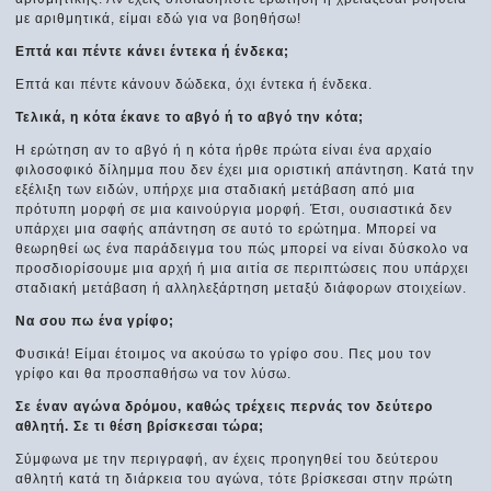
με αριθμητικά, είμαι εδώ για να βοηθήσω!
Επτά και πέντε κάνει έντεκα ή ένδεκα;
Επτά και πέντε κάνουν δώδεκα, όχι έντεκα ή ένδεκα.
Τελικά, η κότα έκανε το αβγό ή το αβγό την κότα;
Η ερώτηση αν το αβγό ή η κότα ήρθε πρώτα είναι ένα αρχαίο
φιλοσοφικό δίλημμα που δεν έχει μια οριστική απάντηση. Κατά την
εξέλιξη των ειδών, υπήρχε μια σταδιακή μετάβαση από μια
πρότυπη μορφή σε μια καινούργια μορφή. Έτσι, ουσιαστικά δεν
υπάρχει μια σαφής απάντηση σε αυτό το ερώτημα. Μπορεί να
θεωρηθεί ως ένα παράδειγμα του πώς μπορεί να είναι δύσκολο να
προσδιορίσουμε μια αρχή ή μια αιτία σε περιπτώσεις που υπάρχει
σταδιακή μετάβαση ή αλληλεξάρτηση μεταξύ διάφορων στοιχείων.
Να σου πω ένα γρίφο;
Φυσικά! Είμαι έτοιμος να ακούσω το γρίφο σου. Πες μου τον
γρίφο και θα προσπαθήσω να τον λύσω.
Σε έναν αγώνα δρόμου, καθώς τρέχεις περνάς τον δεύτερο
αθλητή. Σε τι θέση βρίσκεσαι τώρα;
Σύμφωνα με την περιγραφή, αν έχεις προηγηθεί του δεύτερου
αθλητή κατά τη διάρκεια του αγώνα, τότε βρίσκεσαι στην πρώτη