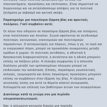
πλεονεκτήματα, προκλήσεις και επιπτώσεις. Είναι σημαντικό να
διερευνούμε και να ανταλλάσσουμε απόψεις για τα πολιτικά
ζητήματα με σεβασμό και κριτική σκέψη.
Παρατηρούμε μια παγκόσμια έξαρση βίας και αρκετούς
πολέμους. Γιατί συμβαίνει αυτό;
Οι λόγοι που οδηγούν σε παγκόσμια έξαρση βίας και πολέμους
είναι πολύπλοκοι και ποικίλοι. Συχνά οφείλονται σε συνδυασμό
πολιτικών, κοινωνικών, οικονομικών και πολιτισμικών
παραγόντων. Ο ανταγωνισμός για πόρους, όπως η γη, το νερό και
οι ενεργειακοί πόροι, μπορεί να προκαλέσει συγκρούσεις μεταξύ
ομάδων ή χωρών. Οι πολιτικές αντιθέσεις, η εθνοτική ή
θρησκευτική διαφορετικότητα, η ανισότητα και η αδικία μπορούν
επίσης να παίξουν ρόλο. Η έλλειψη συμφωνίας ή η απουσία
διαλόγου μεταξύ των εμπλεκομένων πλευρών μπορεί να
επιδεινώσει την κατάσταση. Επίσης, παγκόσμιες γεωπολιτικές
αλλαγές, τρομοκρατία και άλλες παγκόσμιες προκλήσεις μπορούν
επίσης να συμβάλουν στην έξαρση της βίας. Η εξεύρεση μιας
συνολικής λύσης για αυτά τα θέματα απαιτεί συνεργασία,
διπλωματία και επίλυση των βαθύτερων αιτιών των συγκρούσεων.
Διανύουμε κατά τη γνώμη σου μια περίοδο
υπερκαταναλωτισμού;
Ναι, η σύγχρονη κοινωνία διανύει μια περίοδο