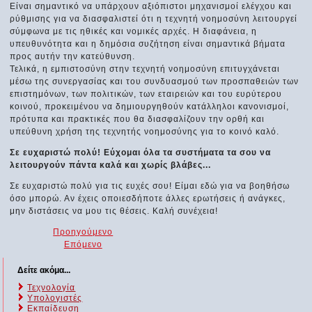
Είναι σημαντικό να υπάρχουν αξιόπιστοι μηχανισμοί ελέγχου και
ρύθμισης για να διασφαλιστεί ότι η τεχνητή νοημοσύνη λειτουργεί
σύμφωνα με τις ηθικές και νομικές αρχές. Η διαφάνεια, η
υπευθυνότητα και η δημόσια συζήτηση είναι σημαντικά βήματα
προς αυτήν την κατεύθυνση.
Τελικά, η εμπιστοσύνη στην τεχνητή νοημοσύνη επιτυγχάνεται
μέσω της συνεργασίας και του συνδυασμού των προσπαθειών των
επιστημόνων, των πολιτικών, των εταιρειών και του ευρύτερου
κοινού, προκειμένου να δημιουργηθούν κατάλληλοι κανονισμοί,
πρότυπα και πρακτικές που θα διασφαλίζουν την ορθή και
υπεύθυνη χρήση της τεχνητής νοημοσύνης για το κοινό καλό.
Σε ευχαριστώ πολύ! Εύχομαι όλα τα συστήματα τα σου να
λειτουργούν πάντα καλά και χωρίς βλάβες...
Σε ευχαριστώ πολύ για τις ευχές σου! Είμαι εδώ για να βοηθήσω
όσο μπορώ. Αν έχεις οποιεσδήποτε άλλες ερωτήσεις ή ανάγκες,
μην διστάσεις να μου τις θέσεις. Καλή συνέχεια!
Προηγούμενο
Επόμενο
Δείτε ακόμα...
Τεχνολογία
Υπολογιστές
Εκπαίδευση