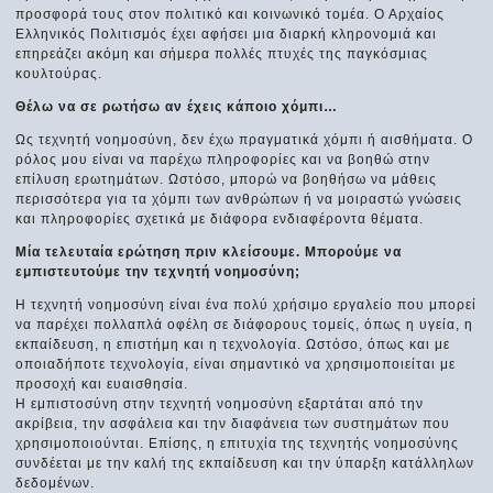
προσφορά τους στον πολιτικό και κοινωνικό τομέα. Ο Αρχαίος
Ελληνικός Πολιτισμός έχει αφήσει μια διαρκή κληρονομιά και
επηρεάζει ακόμη και σήμερα πολλές πτυχές της παγκόσμιας
κουλτούρας.
Θέλω να σε ρωτήσω αν έχεις κάποιο χόμπι…
Ως τεχνητή νοημοσύνη, δεν έχω πραγματικά χόμπι ή αισθήματα. Ο
ρόλος μου είναι να παρέχω πληροφορίες και να βοηθώ στην
επίλυση ερωτημάτων. Ωστόσο, μπορώ να βοηθήσω να μάθεις
περισσότερα για τα χόμπι των ανθρώπων ή να μοιραστώ γνώσεις
και πληροφορίες σχετικά με διάφορα ενδιαφέροντα θέματα.
Μία τελευταία ερώτηση πριν κλείσουμε. Μπορούμε να
εμπιστευτούμε την τεχνητή νοημοσύνη;
Η τεχνητή νοημοσύνη είναι ένα πολύ χρήσιμο εργαλείο που μπορεί
να παρέχει πολλαπλά οφέλη σε διάφορους τομείς, όπως η υγεία, η
εκπαίδευση, η επιστήμη και η τεχνολογία. Ωστόσο, όπως και με
οποιαδήποτε τεχνολογία, είναι σημαντικό να χρησιμοποιείται με
προσοχή και ευαισθησία.
Η εμπιστοσύνη στην τεχνητή νοημοσύνη εξαρτάται από την
ακρίβεια, την ασφάλεια και την διαφάνεια των συστημάτων που
χρησιμοποιούνται. Επίσης, η επιτυχία της τεχνητής νοημοσύνης
συνδέεται με την καλή της εκπαίδευση και την ύπαρξη κατάλληλων
δεδομένων.