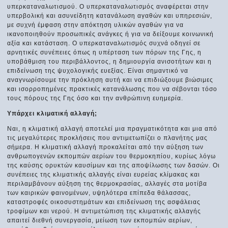
υπερκαταναλωτισμού. Ο υπερκαταναλωτισμός αναφέρεται στην
υπερβολική και ασυνείδητη κατανάλωση αγαθών και υπηρεσιών,
με συχνή έμφαση στην απόκτηση υλικών αγαθών για να
ικανοποιηθούν προσωπικές ανάγκες ή για να δείξουμε κοινωνική
αξία και κατάσταση. Ο υπερκαταναλωτισμός συχνά οδηγεί σε
αρνητικές συνέπειες όπως η υπέρταση των πόρων της Γης, η
υποβάθμιση του περιβάλλοντος, η δημιουργία ανισοτήτων και η
επιδείνωση της ψυχολογικής ευεξίας. Είναι σημαντικό να
αναγνωρίσουμε την πρόκληση αυτή και να επιδιώξουμε βιώσιμες
και ισορροπημένες πρακτικές κατανάλωσης που να σέβονται τόσο
τους πόρους της Γης όσο και την ανθρώπινη ευημερία.
Υπάρχει κλιματική αλλαγή;
Ναι, η κλιματική αλλαγή αποτελεί μια πραγματικότητα και μια από
τις μεγαλύτερες προκλήσεις που αντιμετωπίζει ο πλανήτης μας
σήμερα. Η κλιματική αλλαγή προκαλείται από την αύξηση των
ανθρωπογενών εκπομπών αερίων του θερμοκηπίου, κυρίως λόγω
της καύσης ορυκτών καυσίμων και της αποψίλωσης των δασών. Οι
συνέπειες της κλιματικής αλλαγής είναι ευρείας κλίμακας και
περιλαμβάνουν αύξηση της θερμοκρασίας, αλλαγές στα μοτίβα
των καιρικών φαινομένων, υψηλότερα επίπεδα θάλασσας,
καταστροφές οικοσυστημάτων και επιδείνωση της ασφάλειας
τροφίμων και νερού. Η αντιμετώπιση της κλιματικής αλλαγής
απαιτεί διεθνή συνεργασία, μείωση των εκπομπών αερίων,