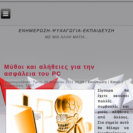
ΕΝΗΜΕΡΩΣΗ-ΨΥΧΑΓΩΓΙΑ-ΕΚΠΑΙΔΕΥΣΗ
ΜΕ ΜΙΑ ΑΛΛΗ ΜΑΤΙΑ...
Μύθοι και αλήθειες για την
ασφάλεια του PC
Δημιουργήθηκε: Τρίτη, 26 Απριλίου 2011 00:06
|
Εκτύπωση
|
Email
|
Εμφανίσεις: 5057
Σίγουρα θα
έχετε ακούσει
πολλές
συμβουλές και
μισές αλήθειες
από άλλους.
Στο σημείο αυτό
θα θέλαμε να