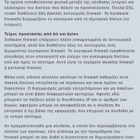
Τα πρώτα τοποθετούνται φυσικά μεταξύ της σύνδεσης ίντερνετ και
ολόκληρου του δικτύου που θέλετε να προστατεύσετε. Πολλά DSL
router διαθέτουν ήδη βασικές λειτουργίες firewall. Τα hardware
firewalls διαχωρίζουν το εσωτερικό από το εξωτερικό δίκτυο (το
ίντερνετ).
Τείχος προστασίας από bit και bytes
Software firewall υπάρχουν πλέον ενσωματωμένα σε λειτουργικά
συστήματα, αλλά δεν διαθέτουν όλες τις λειτουργίες ενός
ξεχωριστού λογισμικού firewall. Το λογισμικό firewall εγκαθίσταται
απευθείας στον υπολογιστή και ελέγχει την κυκλοφορία δικτύου
από και προς το σύστημα. Αυτό είναι το λεγόμενο desktop firewall
ή personal firewall.
Μέσω ενός ειδικού συνόλου κανόνων το firewall καθορίζει ποια
πακέτα δικτύου επιτρέπεται να περάσουν και ποια πρέπει να
διακοπούν. Ο διαχωρισμός μεταξύ επιτρεπόμενων και μη πακέτων
μπορεί να γίνει βάσει διαφορετικών κριτηρίων. Αφενός εδώ
μπορούν να παίξουν ρόλο οι διευθύνσεις IP και οι αριθμοί των
θυρών, αφετέρου μπορεί να αποφασίζεται αν η σύνδεση θα
επιτραπεί ή όχι βάσει της εφαρμογής που επιχειρεί να συνδεθεί με
το τοπικό σύστημα.
Αν πραγματοποιηθεί μια σύνδεση, η οποία δεν περιλαμβάνεται στο
σύνολο των κανόνων, τότε ανάλογα με την προρύθμιση του
firewall μπορεί να σας δοθεί η δυνατότητα να δημιουργήσετε έναν