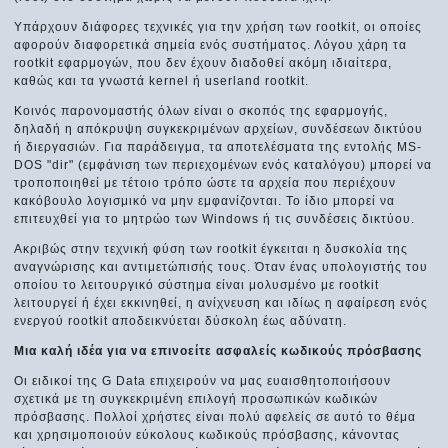
Υπάρχουν διάφορες τεχνικές για την χρήση των rootkit, οι οποίες
αφορούν διαφορετικά σημεία ενός συστήματος. Λόγου χάρη τα
rootkit εφαρμογών, που δεν έχουν διαδοθεί ακόμη ιδιαίτερα,
καθώς και τα γνωστά kernel ή userland rootkit.
Κοινός παρονομαστής όλων είναι ο σκοπός της εφαρμογής,
δηλαδή η απόκρυψη συγκεκριμένων αρχείων, συνδέσεων δικτύου
ή διεργασιών. Για παράδειγμα, τα αποτελέσματα της εντολής MS-
DOS "dir" (εμφάνιση των περιεχομένων ενός καταλόγου) μπορεί να
τροποποιηθεί με τέτοιο τρόπο ώστε τα αρχεία που περιέχουν
κακόβουλο λογισμικό να μην εμφανίζονται. Το ίδιο μπορεί να
επιτευχθεί για το μητρώο των Windows ή τις συνδέσεις δικτύου.
Ακριβώς στην τεχνική φύση των rootkit έγκειται η δυσκολία της
αναγνώρισης και αντιμετώπισής τους. Όταν ένας υπολογιστής του
οποίου το λειτουργικό σύστημα είναι μολυσμένο με rootkit
λειτουργεί ή έχει εκκινηθεί, η ανίχνευση και ιδίως η αφαίρεση ενός
ενεργού rootkit αποδεικνύεται δύσκολη έως αδύνατη.
Μια καλή ιδέα για να επινοείτε ασφαλείς κωδικούς πρόσβασης
Οι ειδικοί της G Data επιχειρούν να μας ευαισθητοποιήσουν
σχετικά με τη συγκεκριμένη επιλογή προσωπικών κωδικών
πρόσβασης. Πολλοί χρήστες είναι πολύ αφελείς σε αυτό το θέμα
και χρησιμοποιούν εύκολους κωδικούς πρόσβασης, κάνοντας