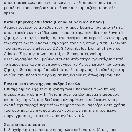
αποστάσεως έλεγχος των υπολογιστών εξυπηρετεί ιδανικά τη
μετάδοση του κακόβουλου κώδικα bot ή τη μαζική αποστολή
spam.
Κατανεμημένες επιθέσεις (Denial of Service Attack)
Αναλογιζόμενοι το μέγεθος ενός τυπικού botnet, που αποτελείται
από μερικές εκατοντάδες έως περισσότερες χιλιάδες υπολογιστές-
ζόμπι, δεν μπορεί κανείς παρά να σκεφτεί μια περαιτέρω εφαρμογή
των στρατιών των botnet: τη χρήση τους ως όπλο για την εκτέλεση
των λεγόμενων επιθέσεων DDoS (Distributed Denial of Service
Attack). Στην περίπτωση αυτοί, οι διακομιστές web ή
αλληλογραφίας που βρίσκονται στο στόχαστρο "γονατίζουν" υπό
το βάρος μαζικών αιτημάτων σύνδεσης. Με τον κατάλληλο αριθμό
ζόμπι, ο διακομιστής θα τεθεί εκτός λειτουργίας. Η μέθοδος αυτή
ανοίγει την πόρτα για εγκληματικές ενέργειες όπως εκβιασμούς.
Είναι ο υπολογιστής μου άνδρο ληστών;
Επίσης δημοφιλής είναι η χρήση των υπολογιστών-ζόμπι ως
διακομιστές web ή FTP. Αυτό μπορεί να εξυπηρετεί διάφορους
σκοπούς: αφενός στη διάθεση μολυσμένων τοποθεσιών web με
σκοπό την παροχή περαιτέρω πληροφοριών, αφετέρου στη χρήση
των συστημάτων ανυποψίαστων θυμάτων για την αποθήκευση
πορνογραφίας, πειρατικών αντιγράφων, κ.λπ.
Στρατιά σε ετοιμότητα
Η διαχείριση και ο συντονισμός των υπολογιστών-ζόμπι, που