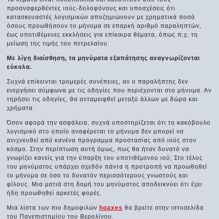
προαναφερθέντες ιούς-δολοφόνους και υποσχέσεις ότι
κατασκευαστές λογισμικών αποζημιώνουν με χρηματικά ποσά
όσους προωθήσουν το μήνυμα σε επαρκή αριθμό παραληπτών,
έως υποτιθέμενες εκκλήσεις για επίκαιρα θέματα, όπως π.χ. τη
μείωση της τιμής του πετρελαίου.
Με λίγη διαίσθηση, τα μηνύματα εξαπάτησης αναγνωρίζονται
εύκολα.
Συχνά επίκεινται τρομερές συνέπειες, αν ο παραλήπτης δεν
ενεργήσει σύμφωνα με τις οδηγίες που περιέχονται στο μήνυμα. Αν
τηρήσει τις οδηγίες, θα ανταμειφθεί μεταξύ άλλων με δώρα και
χρήματα.
Όσον αφορά την ασφάλεια, συχνά υποστηρίζεται ότι το κακόβουλο
λογισμικό στο οποίο αναφέρεται το μήνυμα δεν μπορεί να
ανιχνευθεί από κανένα πρόγραμμα προστασίας από ιούς στον
κόσμο. Στην περίπτωση αυτή όμως, πως θα ήταν δυνατό να
γνωρίζει κανείς για την ύπαρξη του υποτιθέμενου ιού; Στο τέλος
του μηνύματος υπάρχει σχεδόν πάντα η προτροπή να προωθηθεί
το μήνυμα σε όσο το δυνατόν περισσότερους γνωστούς και
φίλους. Μια ματιά στη δομή του μηνύματος αποδεικνύει ότι έχει
ήδη προωθηθεί αρκετές φορές.
Μια λίστα των πιο δημοφιλών
hoaxes
θα βρείτε στην ιστοσελίδα
του Πανεπιστημίου του Βερολίνου.