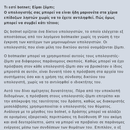
Τι εστί botnet; Είμαι ζόμπι;
Ο υπολογιστής σας μπορεί να είναι ήδη μαριονέτα στα χέρια
επίδοξων ληστών χωρίς να το έχετε αντιληφθεί. Πώς όμως
μπορεί να συμβεί κάτι τέτοιο;
Ως botnet ορίζεται ένα δίκτυο υπολογιστών, το οποίο ελέγχεται εξ
αποστάσεως από τον λεγόμενο botmaster χωρίς τη γνώση ή την
έγκριση των κατόχων των μεμονωμένων υπολογιστών. Οι
υπολογιστές που είναι μέλη του δικτύου αυτού ονομάζονται ζόμπι.
Ο botmaster μπορεί να χρησιμοποιεί αυτούς τους υπολογιστές-
ζόμπι για διάφορους παράνομους σκοπούς. Καθώς μπορεί να έχει
πρόσβαση στον κάθε υπολογιστή-ζόμπι σαν να βρισκόταν ο ίδιος
μπροστά σε αυτόν, είναι δυνατή τόσο η πρόσβαση στα αρχεία του
συστήματος όσο και η χρήση της σύνδεσης δικτύου του
υπολογιστή, χωρίς να το αντιληφθεί ο ιδιοκτήτης του.
Αυτό του δίνει αμέτρητες δυνατότητες. Πέρα από την υποκλοπή
δεδομένων, η πρόσβαση στους υπολογιστές-ζόμπι επιτρέπει και
την απόκρυψη της ταυτότητας του δράστη, καθώς ως διακομιστής
μεσολάβησης χρησιμοποιείται ο υπολογιστής του θύματος.
Ανάλογα με το μέγεθος του botnet, ο δράστης μπορεί να αλλάζει
σε ορισμένες εξαιρετικές περιπτώσεις τη διεύθυνση IP του ακόμη
και ανά δευτερόλεπτο, ώστε να μπορεί να προβαίνει σε παράνομες
ενέργειες μέσω των συνδέσεων των θυμάτων του. Επιπλέον, ο εξ