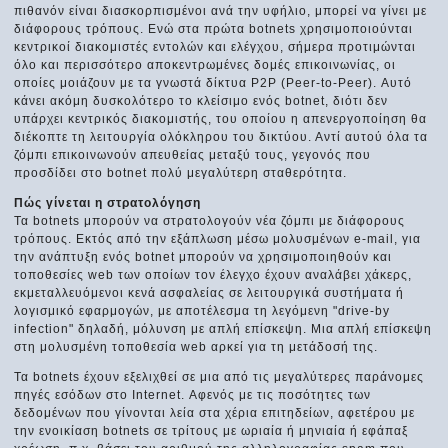
πιθανόν είναι διασκορπισμένοι ανά την υφήλιο, μπορεί να γίνει με
διάφορους τρόπους. Ενώ στα πρώτα botnets χρησιμοποιούνται
κεντρικοί διακομιστές εντολών και ελέγχου, σήμερα προτιμώνται
όλο και περισσότερο αποκεντρωμένες δομές επικοινωνίας, οι
οποίες μοιάζουν με τα γνωστά δίκτυα P2P (Peer-to-Peer). Αυτό
κάνει ακόμη δυσκολότερο το κλείσιμο ενός botnet, διότι δεν
υπάρχει κεντρικός διακομιστής, του οποίου η απενεργοποίηση θα
διέκοπτε τη λειτουργία ολόκληρου του δικτύου. Αντί αυτού όλα τα
ζόμπι επικοινωνούν απευθείας μεταξύ τους, γεγονός που
προσδίδει στο botnet πολύ μεγαλύτερη σταθερότητα.
Πώς γίνεται η στρατολόγηση
Τα botnets μπορούν να στρατολογούν νέα ζόμπι με διάφορους
τρόπους. Εκτός από την εξάπλωση μέσω μολυσμένων e-mail, για
την ανάπτυξη ενός botnet μπορούν να χρησιμοποιηθούν και
τοποθεσίες web των οποίων τον έλεγχο έχουν αναλάβει χάκερς,
εκμεταλλευόμενοι κενά ασφαλείας σε λειτουργικά συστήματα ή
λογισμικό εφαρμογών, με αποτέλεσμα τη λεγόμενη "drive-by
infection" δηλαδή, μόλυνση με απλή επίσκεψη. Μια απλή επίσκεψη
στη μολυσμένη τοποθεσία web αρκεί για τη μετάδοσή της.
Τα botnets έχουν εξελιχθεί σε μια από τις μεγαλύτερες παράνομες
πηγές εσόδων στο Internet. Αφενός με τις ποσότητες των
δεδομένων που γίνονται λεία στα χέρια επιτηδείων, αφετέρου με
την ενοικίαση botnets σε τρίτους με ωριαία ή μηνιαία ή εφάπαξ