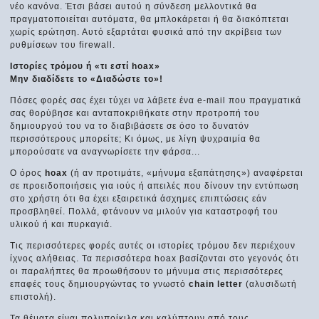
νέο κανόνα. Έτσι βάσει αυτού η σύνδεση μελλοντικά θα
πραγματοποιείται αυτόματα, θα μπλοκάρεται ή θα διακόπτεται
χωρίς ερώτηση. Αυτό εξαρτάται φυσικά από την ακρίβεια των
ρυθμίσεων του firewall.
Ιστορίες τρόμου ή «τι εστί hoax»
Μην διαδίδετε το «Διαδώστε το»!
Πόσες φορές σας έχει τύχει να λάβετε ένα e-mail που πραγματικά
σας θορύβησε και ανταποκριθήκατε στην προτροπή του
δημιουργού του να το διαβιβάσετε σε όσο το δυνατόν
περισσότερους μπορείτε; Κι όμως, με λίγη ψυχραιμία θα
μπορούσατε να αναγνωρίσετε την φάρσα...
Ο όρος
hoax
(ή αν προτιμάτε, «μήνυμα εξαπάτησης») αναφέρεται
σε προειδοποιήσεις για ιούς ή απειλές που δίνουν την εντύπωση
στο χρήστη ότι θα έχει εξαιρετικά άσχημες επιπτώσεις εάν
προσβληθεί. Πολλά, φτάνουν να μιλούν για καταστροφή του
υλικού ή και πυρκαγιά.
Τις περισσότερες φορές αυτές οι ιστορίες τρόμου δεν περιέχουν
ίχνος αλήθειας. Τα περισσότερα hoax βασίζονται στο γεγονός ότι
οι παραλήπτες θα προωθήσουν το μήνυμα στις περισσότερες
επαφές τους δημιουργώντας το γνωστό
chain letter
(αλυσιδωτή
επιστολή).
Τα θέματα είναι πολυποίκιλα και καλύπτουν από τους