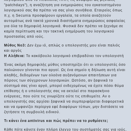
"patchdays"), η αναζήτηση για ενημερώσεις του εγκατεστημένου
λογισμικού σας θα πρέπει να σας γίνει συνήθεια. Εταιρείες όπως
π.χ. η Secunia προσφέρουν εργαλεία, τα οποία αναζητούν
αυτομάτως ανά τακτά χρονικά διαστήματα ενημερώσεις ασφαλείας
για όλα τα δημοφιλή λογισμικά. Φυσικά δεν πρέπει να ξεχνάμε σε
καμία περίπτωση και την τακτική ενημέρωση του λογισμικού
προστασίας από ιούς.
Μύθος Νο3:
Δεν έχω ιό, απλώς ο υπολογιστής μου είναι παλιός
και αργός
Η Αλήθεια:
Το κακόβουλο λογισμικό επιβραδύνει τον υπολογιστή
Ένας ακόμη δημοφιλής μύθος υποστηρίζει ότι οι υπολογιστές όσο
παλιώνουν γίνονται πιο αργοί. Ως ένα σημείο η δήλωση αυτή είναι
αληθής, δεδομένων των ολοένα αυξανόμενων απαιτήσεων για
πόρους των σύγχρονων λογισμικών. Ωστόσο, αν ξαφνικά το
σύστημά σας γίνει αργό, μπορεί ενδεχομένως να έχετε πέσει θύμα
επίθεσης ή ο υπολογιστής σας να εκτελεί στο παρασκήνιο
ενέργειες, που ούτε τις γνωρίζετε ούτε τις επιθυμείτε. Αν ο
υπολογιστής σας αρχίσει ξαφνικά να συμπεριφέρεται διαφορετικά
και να εμφανίζει περίεργα εφέ διαφόρων τύπων, μην διστάσετε να
ζητήσετε τη συμβουλή ειδικού.
Τι κάνει ένα antivirus και πώς πρέπει να το ρυθμίσετε;
Κάθε πότε κάνετε έναν πλήρη έλεγχο του συστήματός σας για ιούς,