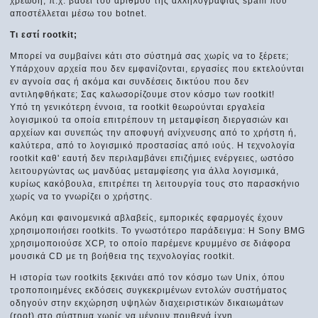
χρέωση, π.χ. βάσει του αριθμού της αλληλογραφίας spam που
αποστέλλεται μέσω του botnet.
Τι εστί rootkit;
Μπορεί να συμβαίνει κάτι στο σύστημά σας χωρίς να το ξέρετε;
Υπάρχουν αρχεία που δεν εμφανίζονται, εργασίες που εκτελούνται
εν αγνοία σας ή ακόμα και συνδέσεις δικτύου που δεν
αντιληφθήκατε; Σας καλωσορίζουμε στον κόσμο των rootkit!
Υπό τη γενικότερη έννοια, τα rootkit θεωρούνται εργαλεία
λογισμικού τα οποία επιτρέπουν τη μεταμφίεση διεργασιών και
αρχείων και συνεπώς την αποφυγή ανίχνευσης από το χρήστη ή,
καλύτερα, από το λογισμικό προστασίας από ιούς. Η τεχνολογία
rootkit καθ' εαυτή δεν περιλαμβάνει επιζήμιες ενέργειες, ωστόσο
λειτουργώντας ως μανδύας μεταμφίεσης για άλλα λογισμικά,
κυρίως κακόβουλα, επιτρέπει τη λειτουργία τους στο παρασκήνιο
χωρίς να το γνωρίζει ο χρήστης.
Ακόμη και φαινομενικά αβλαβείς, εμπορικές εφαρμογές έχουν
χρησιμοποιήσει rootkits. Το γνωστότερο παράδειγμα: Η Sony BMG
χρησιμοποιούσε XCP, το οποίο παρέμενε κρυμμένο σε διάφορα
μουσικά CD με τη βοήθεια της τεχνολογίας rootkit.
Η ιστορία των rootkits ξεκινάει από τον κόσμο των Unix, όπου
τροποποιημένες εκδόσεις συγκεκριμένων εντολών συστήματος
οδηγούν στην εκχώρηση υψηλών διαχειριστικών δικαιωμάτων
(root) στο σύστημα χωρίς να μένουν πουθενά ίχνη.