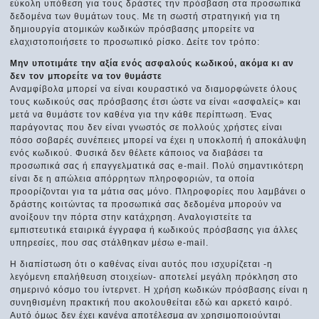
εύκολη υπόθεση για τους δράστες την πρόσβαση στα προσωπικά
δεδομένα των θυμάτων τους. Με τη σωστή στρατηγική για τη
δημιουργία ατομικών κωδικών πρόσβασης μπορείτε να
ελαχιστοποιήσετε το προσωπικό ρίσκο. Δείτε τον τρόπο:
Μην υποτιμάτε την αξία ενός ασφαλούς κωδικού, ακόμα κι αν
δεν τον μπορείτε να τον θυμάστε
Αναμφίβολα μπορεί να είναι κουραστικό να διαμορφώνετε όλους
τους κωδικούς σας πρόσβασης έτσι ώστε να είναι «ασφαλείς» και
μετά να θυμάστε τον καθένα για την κάθε περίπτωση. Ένας
παράγοντας που δεν είναι γνωστός σε πολλούς χρήστες είναι
πόσο σοβαρές συνέπειες μπορεί να έχει η υποκλοπή ή αποκάλυψη
ενός κωδικού. Φυσικά δεν θέλετε κάποιος να διαβάσει τα
προσωπικά σας ή επαγγελματικά σας e-mail. Πολύ σημαντικότερη
είναι δε η απώλεια απόρρητων πληροφοριών, τα οποία
προορίζονται για τα μάτια σας μόνο. Πληροφορίες που λαμβάνει ο
δράστης κοιτώντας τα προσωπικά σας δεδομένα μπορούν να
ανοίξουν την πόρτα στην κατάχρηση. Αναλογιστείτε τα
εμπιστευτικά εταιρικά έγγραφα ή κωδικούς πρόσβασης για άλλες
υπηρεσίες, που σας στάλθηκαν μέσω e-mail.
Η διαπίστωση ότι ο καθένας είναι αυτός που ισχυρίζεται -η
λεγόμενη επαλήθευση στοιχείων- αποτελεί μεγάλη πρόκληση στο
σημερινό κόσμο του ίντερνετ. Η χρήση κωδικών πρόσβασης είναι η
συνηθισμένη πρακτική που ακολουθείται εδώ και αρκετό καιρό.
Αυτό όμως δεν έχει κανένα αποτέλεσμα αν χρησιμοποιούνται