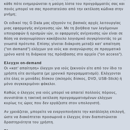
κάθε πότε ενημερώνεται η μαύρη λίστα του προγράμματός σας και
ποιός μπορεί να σας προστατεύσει από την εκτέλεση κώδικα στην
μνήμη;
Οι ειδικοί της G Data μας εξηγούν τις βασικές αρχές λειτουργίας
μιας εφαρμογής ανίχνευσης ιών. Με τη βοήθεια των λεγόμενων
υπογραφών ή ορισμών ιών, οι εφαρμογές ανίχνευσης ιών είναι σε
θέση να αναγνωρίσουν κακόβουλο λογισμικό συγκρίνοντάς το με
γνωστά πρότυπα. Επίσης γίνεται διάκριση μεταξύ κατ' απαίτηση
("on demand") ελέγχων για ιούς και αναγνώρισης σε πραγματικό
χρόνο κατά τη διάρκεια της πρόσβασης στο αρχείο ("on access").
Eλεγχοι on-demand
Οι «κατ' απαίτηση» έλεγχοι για ιούς ξεκινούν είτε από τον ίδιο το
χρήστη είτε αυτόματα (με χρονικό προγραμματισμό). Ελέγχονται
είτε όλες οι μονάδες δίσκου (σκληρός δίσκος, DVD, USB-Stick) ή
μόνο συγκεκριμένοι φάκελοι.
Καθώς ο έλεγχος για ιούς μπορεί να απαιτεί πολλούς πόρους,
συνιστάται η τακτική εκτέλεση προγραμματισμένων ελέγχων
κυρίως τις ώρες που δεν εργάζεστε στον υπολογιστή.
Αν χρειάζεται, μπορείτε να ενεργοποιήσετε την κατάλληλη επιλογή,
ώστε να διακόπτεται προσωρινά ο έλεγχος όταν διαπιστώνεται
δραστηριότητα του χρήστη.