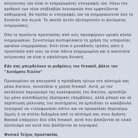
ανίχνευσης ιών είναι οι ενημερωμένες υπογραφές ιών. Λόγω του
αριθμού των νέων επιβλαβών λογισμικών που εμφανίζονται
καθημερινά, θα πρέπει οι υπογραφές ιών να ενημερώνονται όσο το
δυνατόν πιο συχνά. Το σκοπό αυτόν εξυπηρετούν οι αυτόματες
ενημερώσεις.
Όλα τα προϊόντα προστασίας από ιούς προσφέρουν ωριαίο κύκλο
ενημερώσεων. Συνιστούμε ανεπιφύλακτα τη χρήση της υπηρεσίας
ωριαίων ενημερώσεων, διότι είναι ο μοναδικός τρόπος ώστε η
προστασία από ιούς να είναι πάντα ενημερωμένη και η ικανότητα
ανίχνευσης να είναι η υψηλότερη δυνατή.
Εάν σας μπερδεύουν οι ρυθμίσεις του firewall, βάλτε τον
"Αυτόματο Πιλότο"
Προκειμένου να αποτραπεί η πρόσβαση τρίτων στο σύστημά σας
μέσω δικτύου, συνιστάται η χρήση firewall. Αυτό, με τον
κατάλληλο περιορισμό της κυκλοφορίας του δικτύου, εμποδίζει
όχι μόνο ανεπιθύμητες εξωτερικές επεμβάσεις, αλλά μπορεί και σε
περίπτωση μόλυνσης του συστήματος να εμποδίσει το κακόβουλο
λογισμικό να «τηλεφωνήσει σπίτι» και να προκαλέσει περεταίρω
ζημιές ή να στείλει δεδομένα από το σύστημά σας στου δράστη.
Βασικά υπάρχουν δύο είδη firewall, αυτά που βασίζονται σε υλικό
εξοπλισμό και αυτά που βασίζονται σε λογισμικό.
Φυσικό Τείχος προστασίας