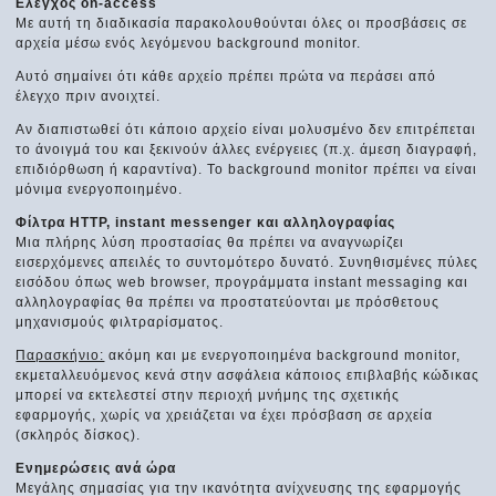
Eλεγχος on-access
Με αυτή τη διαδικασία παρακολουθούνται όλες οι προσβάσεις σε
αρχεία μέσω ενός λεγόμενου background monitor.
Αυτό σημαίνει ότι κάθε αρχείο πρέπει πρώτα να περάσει από
έλεγχο πριν ανοιχτεί.
Αν διαπιστωθεί ότι κάποιο αρχείο είναι μολυσμένο δεν επιτρέπεται
το άνοιγμά του και ξεκινούν άλλες ενέργειες (π.χ. άμεση διαγραφή,
επιδιόρθωση ή καραντίνα). Το background monitor πρέπει να είναι
μόνιμα ενεργοποιημένο.
Φίλτρα HTTP, instant messenger και αλληλογραφίας
Μια πλήρης λύση προστασίας θα πρέπει να αναγνωρίζει
εισερχόμενες απειλές το συντομότερο δυνατό. Συνηθισμένες πύλες
εισόδου όπως web browser, προγράμματα instant messaging και
αλληλογραφίας θα πρέπει να προστατεύονται με πρόσθετους
μηχανισμούς φιλτραρίσματος.
Παρασκήνιο:
ακόμη και με ενεργοποιημένα background monitor,
εκμεταλλευόμενος κενά στην ασφάλεια κάποιος επιβλαβής κώδικας
μπορεί να εκτελεστεί στην περιοχή μνήμης της σχετικής
εφαρμογής, χωρίς να χρειάζεται να έχει πρόσβαση σε αρχεία
(σκληρός δίσκος).
Ενημερώσεις ανά ώρα
Μεγάλης σημασίας για την ικανότητα ανίχνευσης της εφαρμογής