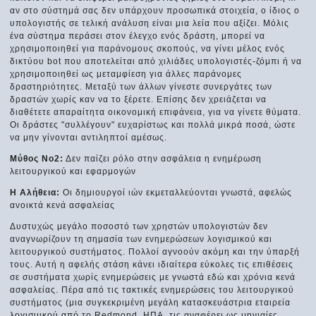
αν στο σύστημά σας δεν υπάρχουν προσωπικά στοιχεία, ο ίδιος ο
υπολογιστής σε τελική ανάλυση είναι μια λεία που αξίζει. Μόλις
ένα σύστημα περάσει στον έλεγχο ενός δράστη, μπορεί να
χρησιμοποιηθεί για παράνομους σκοπούς, να γίνει μέλος ενός
δικτύου bot που αποτελείται από χιλιάδες υπολογιστές-ζόμπι ή να
χρησιμοποιηθεί ως μεταμφίεση για άλλες παράνομες
δραστηριότητες. Μεταξύ των άλλων γίνεστε συνεργάτες των
δραστών χωρίς καν να το ξέρετε. Επίσης δεν χρειάζεται να
διαθέτετε απαραίτητα οικονομική επιφάνεια, για να γίνετε θύματα.
Οι δράστες "συλλέγουν" ευχαρίστως και πολλά μικρά ποσά, ώστε
να μην γίνονται αντιληπτοί αμέσως.
Μύθος Νο2:
Δεν παίζει ρόλο στην ασφάλεια η ενημέρωση
λειτουργικού και εφαρμογών
Η Αλήθεια:
Οι δημιουργοί ιών εκμεταλλεύονται γνωστά, αφελώς
ανοικτά κενά ασφαλείας
Δυστυχώς μεγάλο ποσοστό των χρηστών υπολογιστών δεν
αναγνωρίζουν τη σημασία των ενημερώσεων λογισμικού και
λειτουργικού συστήματος. Πολλοί αγνοούν ακόμη και την ύπαρξή
τους. Αυτή η αφελής στάση κάνει ιδιαίτερα εύκολες τις επιθέσεις
σε συστήματα χωρίς ενημερώσεις με γνωστά εδώ και χρόνια κενά
ασφαλείας. Πέρα από τις τακτικές ενημερώσεις του λειτουργικού
συστήματος (μια συγκεκριμένη μεγάλη κατασκευάστρια εταιρεία
λογισμικού από το Redmond, ΗΠΑ, τις αναφέρει ως μηνιαίες