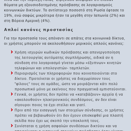
θύματα μη εξουσιοδοτημένης πρόσβασης σε λογαριασμούς
κοινωνικών δικτύων. Το αντίστοιχο ποσοστό στη Ρωσία έφτασε το
19%, ενώ σαφώς μικρότερα ήταν τα μεγέθη στην Ιαπωνία (2%) και
στη Βόρεια Αμερική (4%).
Απλοί κανόνες προστασίας
Για την προστασία τους απέναντι σε απάτες στα κοινωνικά δίκτυα,
οι χρήστες μπορούν να ακολουθήσουν μερικούς απλούς κανόνες:
Χρήση ισχυρών κωδικών πρόσβασης και απενεργοποίηση
της λειτουργίας αυτόματης συμπλήρωσης, ειδικά αν η
σύνδεση στο λογαριασμό γίνεται μέσω «έξυπνων» κινητών
τηλεφώνων και υπολογιστών- ταμπλετών.
Περιορισμός των πληροφοριών που κοινοποιούνται στο
δίκτυο. Προτείνεται οι χρήστες να διαχωρίσουν τους
"φίλους" τους σε ομάδες, ώστε να μοιράζονται κάτι πολύ
προσωπικό μόνο με εκείνους που πραγματικά εμπιστεύονται.
Γενικά, οι χρήστες δεν πρέπει να «κατεβάζουν» αρχεία ή να
«ακολουθούν» ηλεκτρονικούς συνδέσμους, αν δεν είναι
σίγουροι ποιος τα έχει στείλει και γιατί.
Πριν από την εισαγωγή των στοιχείων σύνδεσης, οι χρήστες
πρέπει να βεβαιωθούν ότι δεν έχουν επισκεφθεί μια πλαστή
σελίδα που έχει ως σκοπό την υποκλοπή τους.
Συνίσταται η χρήση ασφαλών συνδέσεων δικτύου και να