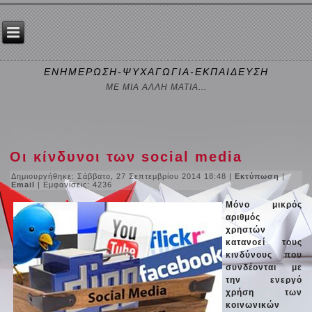
ΕΝΗΜΕΡΩΣΗ-ΨΥΧΑΓΩΓΙΑ-ΕΚΠΑΙΔΕΥΣΗ
ΜΕ ΜΙΑ ΑΛΛΗ ΜΑΤΙΑ...
Οι κίνδυνοι των social media
Δημιουργήθηκε: Σάββατο, 27 Σεπτεμβρίου 2014 18:48
|
Εκτύπωση
|
Email
| Εμφανίσεις: 4236
Μόνο μικρός
αριθμός
χρηστών
κατανοεί τους
κινδύνους που
συνδέονται με
την ενεργό
χρήση των
κοινωνικών