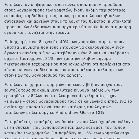
Επιπλέον, αν οι ψηφιακοί απατεώνες αποκτήσουν πρόσβαση
στους λογαριασμούς των χρηστών, έχουν ακόμη περισσότερες
ευκαιρίες στη διάθεση τους, όπως η αποστολή κακόβουλων
συνδέσεων και αρχείων στους "φίλους" του θύματος, η υποκλοπή
προσωπικών δεδομένων που αργότερα θα πουληθούν στη μαύρη
αγορά κ.α., τονίζεται στην έρευνα.
Επίσης, η έρευνα δείχνει ότι 40% των χρηστών αντιμετώπισαν
ύποπτα μηνύματα που τους ζητούσαν να ακολουθήσουν έναν
άγνωστο σύνδεσμο ή να «κατεβάσουν» ένα δυνητικά κακόβουλο
αρχείο. Ταυτόχρονα, 21% των χρηστών έλαβαν μήνυμα
ηλεκτρονικού ταχυδρομείου που ισχυριζόταν ότι προέρχεται από
κάποιο κοινωνικό δίκτυο, σε μια προσπάθεια υποκλοπής των
στοιχείων του λογαριασμού του χρήστη.
Επιπλέον, οι χρήστες φορητών συσκευών βάζουν συχνά τους
εαυτούς τους σε ακόμη μεγαλύτερο κίνδυνο. Μόλις 6% των
ερωτηθέντων δήλωσαν ότι ηλεκτρονικοί εγκληματίες είχαν
«εισβάλει» στους λογαριασμούς τους σε κοινωνικά δίκτυα, ενώ το
αντίστοιχο ποσοστό ανάμεσα σε κατόχους υπολογιστών-
ταμπλετών με λειτουργικό Android ανήλθε στο 13%.
Επιπρόσθετα, ο αριθμός των θυμάτων ποικίλλει όχι μόνο ανάλογα
με τη συσκευή που χρησιμοποιείται, αλλά και βάσει του τόπου
κατοικίας των χρηστών. Για παράδειγμα, 16% των χρηστών στην
Κίνα και την περιοχή Ασίας- Ειρηνικού ανέφεραν ότι έπεσαν