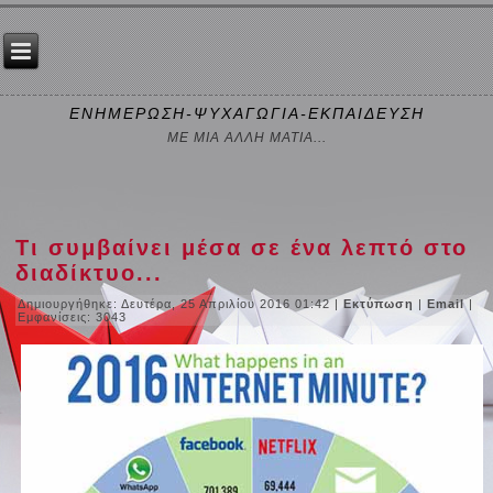
ΕΝΗΜΕΡΩΣΗ-ΨΥΧΑΓΩΓΙΑ-ΕΚΠΑΙΔΕΥΣΗ
ΜΕ ΜΙΑ ΑΛΛΗ ΜΑΤΙΑ...
Τι συμβαίνει μέσα σε ένα λεπτό στο
διαδίκτυο...
Δημιουργήθηκε: Δευτέρα, 25 Απριλίου 2016 01:42
|
Εκτύπωση
|
Email
|
Εμφανίσεις: 3043