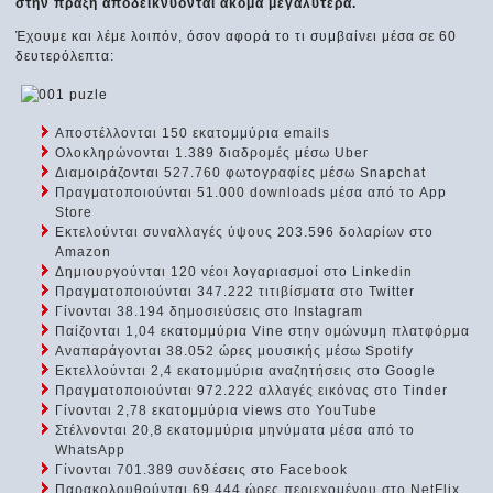
στην πράξη αποδεικνύονται ακόμα μεγαλύτερα.
Έχουμε και λέμε λοιπόν, όσον αφορά το τι συμβαίνει μέσα σε 60
δευτερόλεπτα:
Αποστέλλονται 150 εκατομμύρια emails
Ολοκληρώνονται 1.389 διαδρομές μέσω Uber
Διαμοιράζονται 527.760 φωτογραφίες μέσω Snapchat
Πραγματοποιούνται 51.000 downloads μέσα από το App
Store
Εκτελούνται συναλλαγές ύψους 203.596 δολαρίων στο
Amazon
Δημιουργούνται 120 νέοι λογαριασμοί στο Linkedin
Πραγματοποιούνται 347.222 τιτιβίσματα στο Twitter
Γίνονται 38.194 δημοσιεύσεις στο Instagram
Παίζονται 1,04 εκατομμύρια Vine στην ομώνυμη πλατφόρμα
Αναπαράγονται 38.052 ώρες μουσικής μέσω Spotify
Εκτελλούνται 2,4 εκατομμύρια αναζητήσεις στο Google
Πραγματοποιούνται 972.222 αλλαγές εικόνας στο Tinder
Γίνονται 2,78 εκατομμύρια views στο YouTube
Στέλνονται 20,8 εκατομμύρια μηνύματα μέσα από το
WhatsApp
Γίνονται 701.389 συνδέσεις στο Facebook
Παρακολουθούνται 69.444 ώρες περιεχομένου στο NetFlix